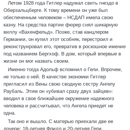
Летом 1928 года Гитлер надумал свить гнездо в
Оберзальцберге. К тому времени он уже был
обеспеченным человеком – НСДАП имела свою
казну. На средства партии фюрер снял шикарную
виллу «Вахенфельд». Позже, став канцлером
Германии, он купил этот особняк, перестроил и
реконструировал его, превратив в роскошное имение
под названием Бергхоф. В дом, который впервые в
жизни он мог назвать своим.
Именно тогда Адольф вспомнил о Гели. Впрочем,
не только о ней. В качестве экономки Гитлер
пригласил из Вены свою сводную сестру Ангелу
Раубаль. Этим он «убивал сразу двух зайцев»:
вводил в свое ближайшее окружение надежного
человека и рассчитывал, что Ангела приедет не
одна.
Так оно и вышло. С матерью приехали две ее
дочери: 18-летняя Фридл и 20-летняя Гели.