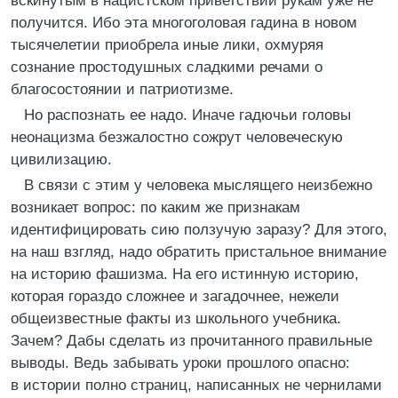
вскинутым в нацистском приветствии рукам уже не
получится. Ибо эта многоголовая гадина в новом
тысячелетии приобрела иные лики, охмуряя
сознание простодушных сладкими речами о
благосостоянии и патриотизме.
Но распознать ее надо. Иначе гадючьи головы
неонацизма безжалостно сожрут человеческую
цивилизацию.
В связи с этим у человека мыслящего неизбежно
возникает вопрос: по каким же признакам
идентифицировать сию ползучую заразу? Для этого,
на наш взгляд, надо обратить пристальное внимание
на историю фашизма. На его истинную историю,
которая гораздо сложнее и загадочнее, нежели
общеизвестные факты из школьного учебника.
Зачем? Дабы сделать из прочитанного правильные
выводы. Ведь забывать уроки прошлого опасно:
в истории полно страниц, написанных не чернилами