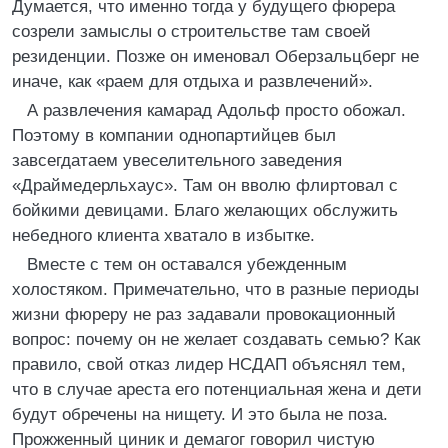
Думается, что именно тогда у будущего фюрера
созрели замыслы о строительстве там своей
резиденции. Позже он именовал Оберзальцберг не
иначе, как «раем для отдыха и развлечений».
А развлечения камарад Адольф просто обожал.
Поэтому в компании однопартийцев был
завсегдатаем увеселительного заведения
«Драймедерльхаус». Там он вволю флиртовал с
бойкими девицами. Благо желающих обслужить
небедного клиента хватало в избытке.
Вместе с тем он оставался убежденным
холостяком. Примечательно, что в разные периоды
жизни фюреру не раз задавали провокационный
вопрос: почему он не желает создавать семью? Как
правило, свой отказ лидер НСДАП объяснял тем,
что в случае ареста его потенциальная жена и дети
будут обречены на нищету. И это была не поза.
Прожженный циник и демагог говорил чистую