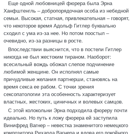
Еще одной любовницей фюрера была Эрна
Ханфштенгль – добропорядочная особа из небедной
семьи. Высокая, статная, привлекательная – говорят,
что некоторое время Адольф Гитлер буквально
сходил с ума из-за нее. Но потом поостыл –
очевидно, из-за разницы в росте.
Впоследствии выяснится, что в постели Гитлер
никогда не был жестоким тираном. Наоборот:
всесильный вождь обожал слепое подчинение
любимой женщине. Он исполнял самые
причудливые желания партнерши, становясь на
время секса ее рабом. С точки зрения
сексопатологии эта особенность характеризует
властных, жестоких, циничных и волевых самцов.
С этой колокольни Эрна подходила фюреру почти
идеально. Но путь к ложу фюрера ей заступила
Винифред Вагнер – невестка знаменитого немецкого
композитора Рихарда Вагнера и вдова его покойного