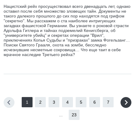
Нацистский рейх просуществовал всего двенадцать лет, однако
оставил после себя множество зловещих тайн. Документы не
такого далекого прошлого до сих пор находятся под грифом
"секретно". Мы расскажем о ста наиболее интригующих
загадках фашистской Германии. Вы узнаете о роковой страсти
Адольфа Гитлера и тайнах подземелий Кенигсберга, об
"университете убийц" и секретах операции "Врил",
приключениях Копья Судьбы и "призраках" замка Фогельзанг…
Поиски Святого Грааля, охота на зомби, бесследно
исчезнувшие несметные сокровища… Что еще таит в себе
мрачное наследие Третьего рейха?
1
2
3
4
5
6
7
...
23