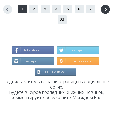
1
2
3
4
5
6
7
...
23
На Facebook
В Твиттере
В Instagram
В Одноклассниках
Мы Вконтакте
Подписывайтесь на наши страницы в социальных
сетях.
Будьте в курсе последних книжных новинок,
комментируйте, обсуждайте. Мы ждём Вас!