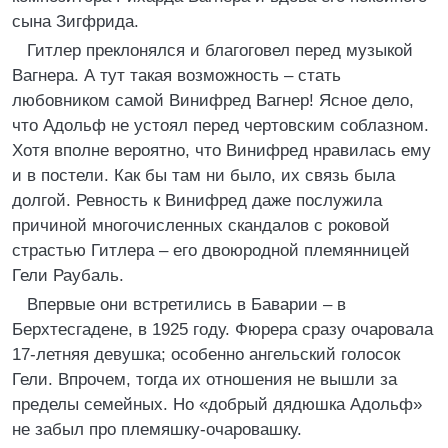
сына Зигфрида.
Гитлер преклонялся и благоговел перед музыкой
Вагнера. А тут такая возможность – стать
любовником самой Винифред Вагнер! Ясное дело,
что Адольф не устоял перед чертовским соблазном.
Хотя вполне вероятно, что Винифред нравилась ему
и в постели. Как бы там ни было, их связь была
долгой. Ревность к Винифред даже послужила
причиной многочисленных скандалов с роковой
страстью Гитлера – его двоюродной племянницей
Гели Раубаль.
Впервые они встретились в Баварии – в
Берхтесгадене, в 1925 году. Фюрера сразу очаровала
17-летняя девушка; особенно ангельский голосок
Гели. Впрочем, тогда их отношения не вышли за
пределы семейных. Но «добрый дядюшка Адольф»
не забыл про племяшку-очаровашку.