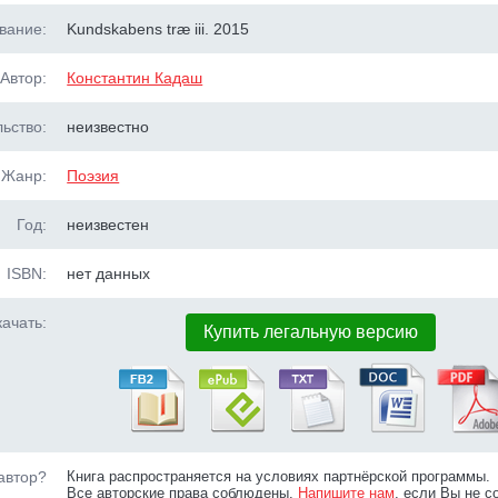
вание:
Kundskabens træ iii. 2015
Автор:
Константин Кадаш
ьство:
неизвестно
Жанр:
Поэзия
Год:
неизвестен
ISBN:
нет данных
ачать:
Купить легальную версию
автор?
Книга распространяется на условиях партнёрской программы.
Все авторские права соблюдены.
Напишите нам
, если Вы не с