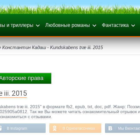
вы и триллеры
Любовные романы
Фантастика
 Константин Кадаш - Kundskabens træ iii. 2015
Авторские права
iii. 2015
bens træ iii. 2015" в формате fb2, epub, txt, doc, pdf. Жанр: Поэзи
025905a0812. Так же Вы можете читать ознакомительный отрывок и
ознакомиться с отзывами.
В Instagram
В Одноклассниках
Мы Вконтак