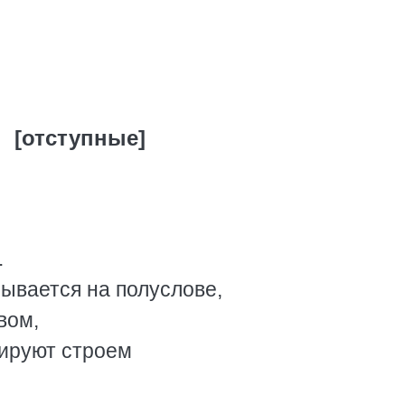
[отступные]
.
ывается на полуслове,
вом,
шируют строем