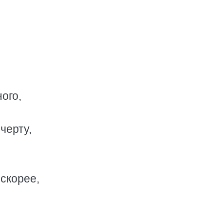
ого,
черту,
 скорее,