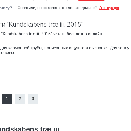
книгу?
Оплатили, но не знаете что делать дальше?
Инструкция
.
 "Kundskabens træ iii. 2015"
Kundskabens træ iii. 2015" читать бесплатно онлайн.
для карманной трубы, написанных ощупью и с изнанки. Для заплу
ло вовсе.
1
2
3
ndskabens træ iii