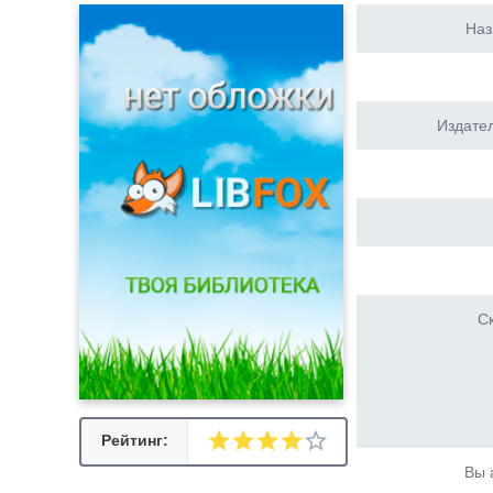
Наз
Издател
Ск
Рейтинг:
Вы 