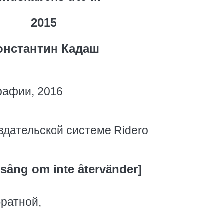
2015
онстантин Кадаш
рафии, 2016
здательской системе Ridero
 sång om inte återvänder]
братной,