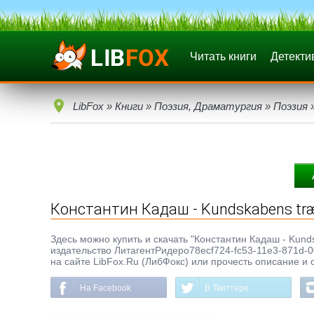
Читать книги
Детекти
LibFox
»
Книги
»
Поэзия, Драматургия
»
Поэзия
»
Константин Кадаш - Kundskabens træ 
Здесь можно купить и скачать "Константин Кадаш - Kundska
издательство ЛитагентРидеро78ecf724-fc53-11e3-871d-0
на сайте LibFox.Ru (ЛибФокс) или прочесть описание и 
На Facebook
В Твиттере