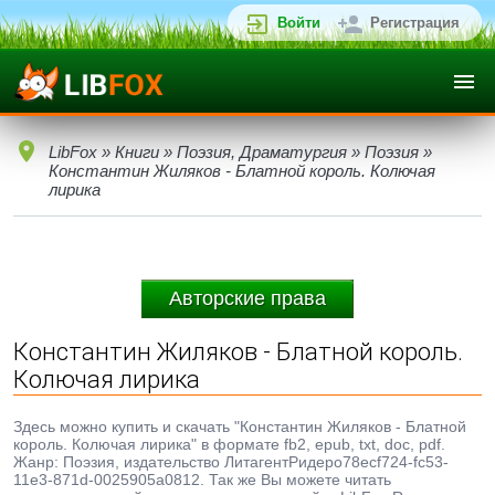
Войти
Регистрация
LibFox
»
Книги
»
Поэзия, Драматургия
»
Поэзия
»
Константин Жиляков - Блатной король. Колючая
лирика
Авторские права
Константин Жиляков - Блатной король.
Колючая лирика
Здесь можно купить и скачать "Константин Жиляков - Блатной
король. Колючая лирика" в формате fb2, epub, txt, doc, pdf.
Жанр: Поэзия, издательство ЛитагентРидеро78ecf724-fc53-
11e3-871d-0025905a0812. Так же Вы можете читать