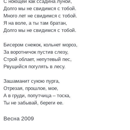
С ноющей как ссадина луной,
Долго мы не свидимся с тобой.
Много лет не свидимся с тобой.
Я на воле, а ты там братан,
Долго мы не свидимся с тобой.
Бисером снежок, кольнет мороз,
За воротничок пустив слезу,
Строй облает, непутевый пес,
Рвущийся погулять в лесу.
Зашаманит сукою пурга,
Отрезая, прошлое, мое,
А в груди, попутчица – тоска,
Ты не забывай, береги ее.
Весна 2009