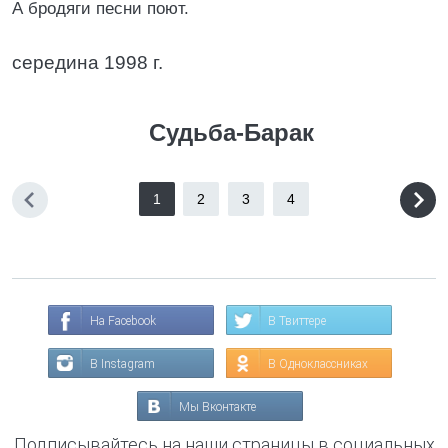
А бродяги песни поют.
середина 1998 г.
Судьба-Барак
1
2
3
4
На Facebook
В Твиттере
В Instagram
В Одноклассниках
Мы Вконтакте
Подписывайтесь на наши страницы в социальных