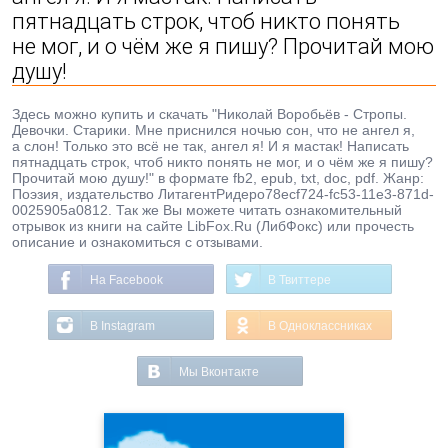
пятнадцать строк, чтоб никто понять
не мог, и о чём же я пишу? Прочитай мою
душу!
Здесь можно купить и скачать "Николай Воробьёв - Стропы.
Девочки. Старики. Мне приснился ночью сон, что не ангел я,
а слон! Только это всё не так, ангел я! И я мастак! Написать
пятнадцать строк, чтоб никто понять не мог, и о чём же я пишу?
Прочитай мою душу!" в формате fb2, epub, txt, doc, pdf. Жанр:
Поэзия, издательство ЛитагентРидеро78ecf724-fc53-11e3-871d-
0025905a0812. Так же Вы можете читать ознакомительный
отрывок из книги на сайте LibFox.Ru (ЛибФокс) или прочесть
описание и ознакомиться с отзывами.
На Facebook
В Твиттере
В Instagram
В Одноклассниках
Мы Вконтакте