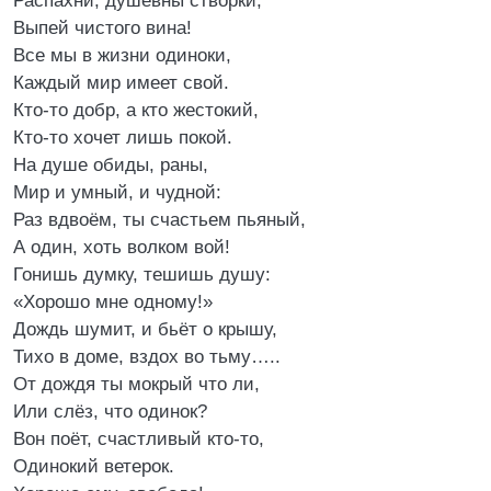
Распахни, душевны створки,
Выпей чистого вина!
Все мы в жизни одиноки,
Каждый мир имеет свой.
Кто-то добр, а кто жестокий,
Кто-то хочет лишь покой.
На душе обиды, раны,
Мир и умный, и чудной:
Раз вдвоём, ты счастьем пьяный,
А один, хоть волком вой!
Гонишь думку, тешишь душу:
«Хорошо мне одному!»
Дождь шумит, и бьёт о крышу,
Тихо в доме, вздох во тьму…..
От дождя ты мокрый что ли,
Или слёз, что одинок?
Вон поёт, счастливый кто-то,
Одинокий ветерок.