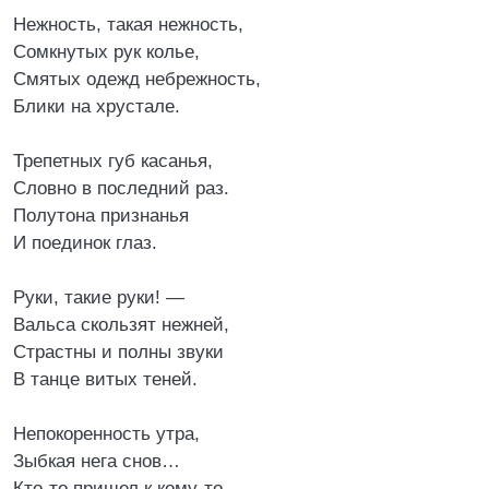
Нежность, такая нежность,
Сомкнутых рук колье,
Смятых одежд небрежность,
Блики на хрустале.
Трепетных губ касанья,
Словно в последний раз.
Полутона признанья
И поединок глаз.
Руки, такие руки! —
Вальса скользят нежней,
Страстны и полны звуки
В танце витых теней.
Непокоренность утра,
Зыбкая нега снов…
Кто-то пришел к кому-то