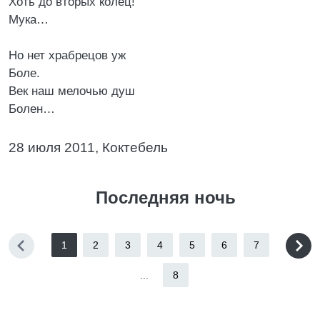
Хоть до вторых колец!
Мука…
Но нет храбрецов уж
Боле.
Век наш мелочью душ
Болен…
28 июля 2011, Коктебель
Последняя ночь
1
2
3
4
5
6
7
...
8