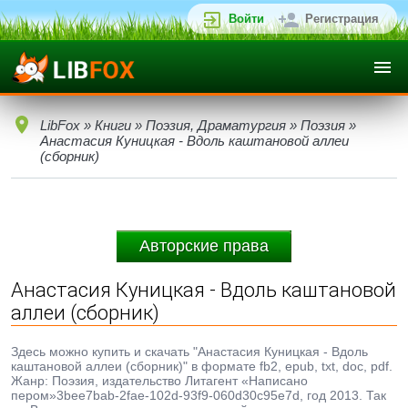
Войти
Регистрация
LibFox
»
Книги
»
Поэзия, Драматургия
»
Поэзия
»
Анастасия Куницкая - Вдоль каштановой аллеи
(сборник)
Авторские права
Анастасия Куницкая - Вдоль каштановой
аллеи (сборник)
Здесь можно купить и скачать "Анастасия Куницкая - Вдоль
каштановой аллеи (сборник)" в формате fb2, epub, txt, doc, pdf.
Жанр: Поэзия, издательство Литагент «Написано
пером»3bee7bab-2fae-102d-93f9-060d30c95e7d, год 2013. Так