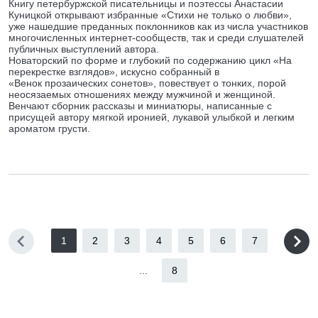
Книгу петербуржской писательницы и поэтессы Анастасии
Куницкой открывают избранные «Стихи не только о любви»,
уже нашедшие преданных поклонников как из числа участников
многочисленных интернет-сообществ, так и среди слушателей
публичных выступлений автора.
Новаторский по форме и глубокий по содержанию цикл «На
перекрестке взглядов», искусно собранный в
«Венок прозаических сонетов», повествует о тонких, порой
неосязаемых отношениях между мужчиной и женщиной.
Венчают сборник рассказы и миниатюры, написанные с
присущей автору мягкой иронией, лукавой улыбкой и легким
ароматом грусти.
1
2
3
4
5
6
7
...
8