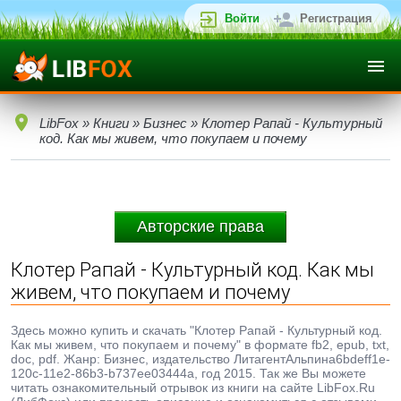
Войти
Регистрация
LibFox
»
Книги
»
Бизнес
» Клотер Рапай - Культурный
код. Как мы живем, что покупаем и почему
Авторские права
Клотер Рапай - Культурный код. Как мы
живем, что покупаем и почему
Здесь можно купить и скачать "Клотер Рапай - Культурный код.
Как мы живем, что покупаем и почему" в формате fb2, epub, txt,
doc, pdf. Жанр: Бизнес, издательство ЛитагентАльпина6bdeff1e-
120c-11e2-86b3-b737ee03444a, год 2015. Так же Вы можете
читать ознакомительный отрывок из книги на сайте LibFox.Ru