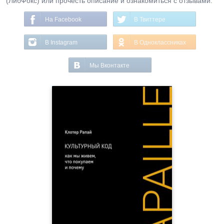
(ЛибФокс) или прочесть описание и ознакомиться с отзывами.
На Facebook
В Твиттере
В Instagram
В Одноклассниках
Мы Вконтакте