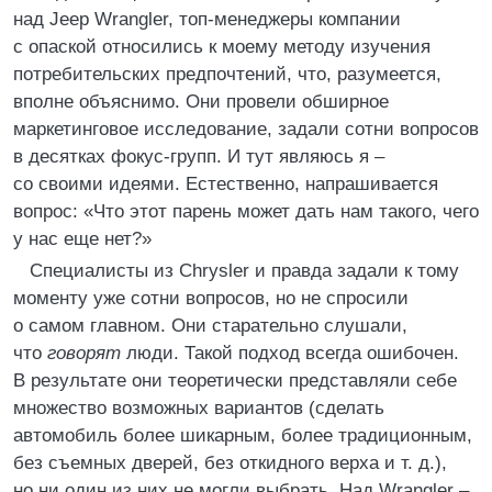
над Jeep Wrangler, топ-менеджеры компании
с опаской относились к моему методу изучения
потребительских предпочтений, что, разумеется,
вполне объяснимо. Они провели обширное
маркетинговое исследование, задали сотни вопросов
в десятках фокус-групп. И тут являюсь я –
со своими идеями. Естественно, напрашивается
вопрос: «Что этот парень может дать нам такого, чего
у нас еще нет?»
Специалисты из Chrysler и правда задали к тому
моменту уже сотни вопросов, но не спросили
о самом главном. Они старательно слушали,
что
говорят
люди. Такой подход всегда ошибочен.
В результате они теоретически представляли себе
множество возможных вариантов (сделать
автомобиль более шикарным, более традиционным,
без съемных дверей, без откидного верха и т. д.),
но ни один из них не могли выбрать. Над Wrangler –