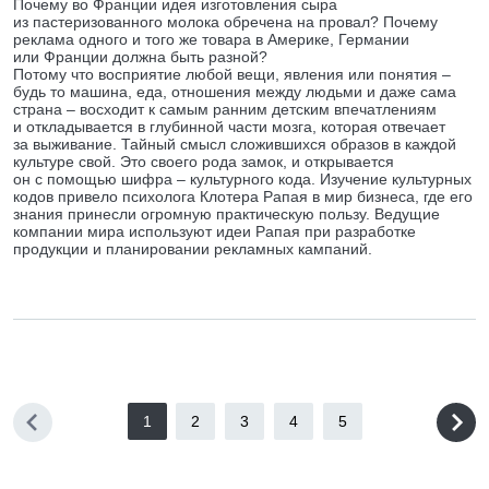
Почему во Франции идея изготовления сыра
из пастеризованного молока обречена на провал? Почему
реклама одного и того же товара в Америке, Германии
или Франции должна быть разной?
Потому что восприятие любой вещи, явления или понятия –
будь то машина, еда, отношения между людьми и даже сама
страна – восходит к самым ранним детским впечатлениям
и откладывается в глубинной части мозга, которая отвечает
за выживание. Тайный смысл сложившихся образов в каждой
культуре свой. Это своего рода замок, и открывается
он с помощью шифра – культурного кода. Изучение культурных
кодов привело психолога Клотера Рапая в мир бизнеса, где его
знания принесли огромную практическую пользу. Ведущие
компании мира используют идеи Рапая при разработке
продукции и планировании рекламных кампаний.
1
2
3
4
5