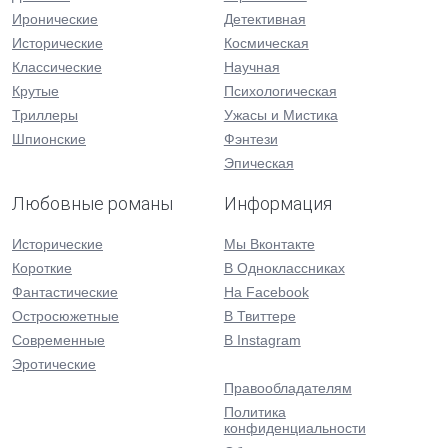
Иронические
Детективная
Исторические
Космическая
Классические
Научная
Крутые
Психологическая
Триллеры
Ужасы и Мистика
Шпионские
Фэнтези
Эпическая
Любовные романы
Информация
Исторические
Мы Вконтакте
Короткие
В Одноклассниках
Фантастические
На Facebook
Остросюжетные
В Твиттере
Современные
В Instagram
Эротические
Правообладателям
Политика
конфиденциальности