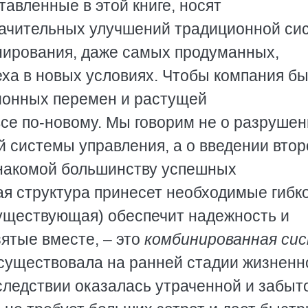
авленные в этой книге, носят
ачительных улучшений традиционной си
анирования, даже самых продуманных,
еха в новых условиях. Чтобы компания б
ионных перемен и растущей
все по-новому. Мы говорим не о разруше
 системы управления, а о введении втор
знакомой большинству успешных
я структура принесет необходимые гибко
(существующая) обеспечит надежность и
ятые вместе, – это
комбинированная си
 существовала на ранней стадии жизненн
следствии оказалась утраченной и забыт