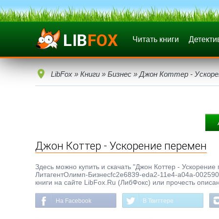
Читать книги
Детекти
LibFox
»
Книги
»
Бизнес
» Джон Коттер - Ускоре
Джон Коттер - Ускорение перемен
Здесь можно купить и скачать "Джон Коттер - Ускорение п
ЛитагентОлимп-Бизнесfc2e6839-eda2-11e4-a04a-0025905
книги на сайте LibFox.Ru (ЛибФокс) или прочесть описа
На Facebook
В Твиттере