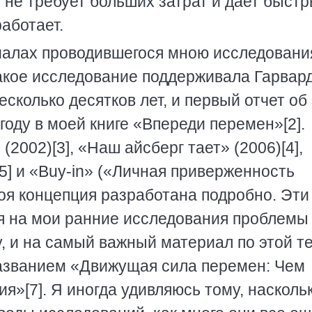
 не требует больших затрат и дает быст
работает.
риалах проводившегося мною исследовани
кое исследование поддерживала Гарвар
есколько десятков лет, и первый отчет об
году в моей книге «Впереди перемен»[2].
2002)[3], «Наш айсберг тает» (2006)[4],
] и «Buy-in» («Личная приверженность
моя концепция разработана подробно. Эти
ся на мои ранние исследования проблемы
у, и на самый важный материал по этой т
названием «Движущая сила перемен: Чем
я»[7]. Я иногда удивляюсь тому, насколь