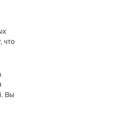
ых
, что
а
я
. Вы