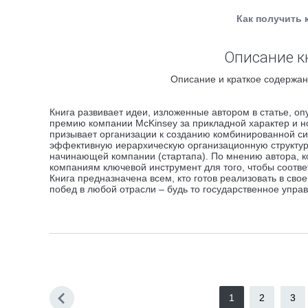
Как получить 
Описание к
Описание и краткое содержан
Книга развивает идеи, изложенные автором в статье, о
премию компании McKinsey за прикладной характер и н
призывает организации к созданию комбинированной с
эффективную иерархическую организационную структуру 
начинающей компании (стартапа). По мнению автора, 
компаниям ключевой инструмент для того, чтобы соотв
Книга предназначена всем, кто готов реализовать в св
побед в любой отрасли – будь то государственное упра
1
2
3