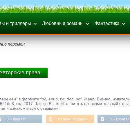
вы и триллеры
Любовные романы
Фантастика
ние перемен
Авторские права
еремен" в формате fb2, epub, txt, doc, pdf. Жанр: Бизнес, издатель
91dd6, год 2017. Так же Вы можете читать ознакомительный отрыв
ние и ознакомиться с отзывами.
В Instagram
В Одноклассниках
Мы Вконтак