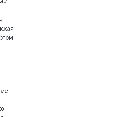
рые
я
дская
 этом
еме,
ко