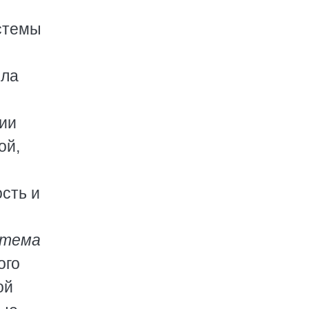
стемы
ыла
нии
ой,
сть и
стема
ого
ой