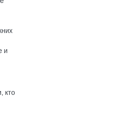
ще
жних
е и
, кто