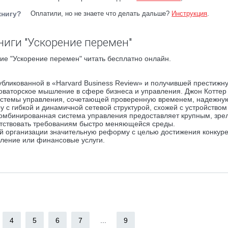
книгу?
Оплатили, но не знаете что делать дальше?
Инструкция
.
ниги "Ускорение перемен"
ие "Ускорение перемен" читать бесплатно онлайн.
публикованной в «Harvard Business Review» и получившей престижн
оваторское мышление в сфере бизнеса и управления. Джон Коттер
истемы управления, сочетающей проверенную временем, надежну
с гибкой и динамичной сетевой структурой, схожей с устройством
комбинированная система управления предоставляет крупным, зр
етствовать требованиям быстро меняющейся среды.
оей организации значительную реформу с целью достижения конкур
вление или финансовые услуги.
4
5
6
7
...
9