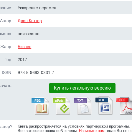
вание:
Ускорение перемен
Автор:
Джон Коттер
ьство:
неизвестно
Жанр:
Бизнес
Год:
2017
ISBN:
978-5-9693-0331-7
ачать:
Купить легальную версию
автор?
Книга распространяется на условиях партнёрской программы.
Все авторские права соблюдены.
Напишите нам
, если Вы не с