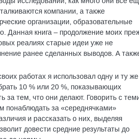
воды исследований, как много они все е
сталкиваются компании, а также
рческие организации, образовательные
о. Данная книга – продолжение моих пре
 новых реалиях старые идеи уже не
лнение ранее сделанных выводов. А такж
воих работах я использовал одну и ту же
брать 10 % или 20 %, показывающих
 за тем, что они делают. Говорить с теми
ом понаблюдать за «середнячками»
зличия и рассказать о них, выделяя
зволит довести средние результаты до