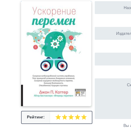
Наз
Издател
Ск
Рейтинг:
Вы 