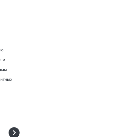
ую
ю и
елым
ентных