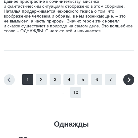
Давнее пристрастие к сочинительству, мистике
и фантастическим ситуациям отображено в этом сборнике.
Наталья придерживается чеховского тезиса о том, что
воображение человека и образы, в нём возникающие, – это
не вымысел, а часть природы. Значит, герои этих новелл
и сказок существуют в природе на самом деле. Это волшебное
слово – ОДНАЖДЫ. С него-то всё и начинается…
1
2
3
4
5
6
7
...
10
Однажды