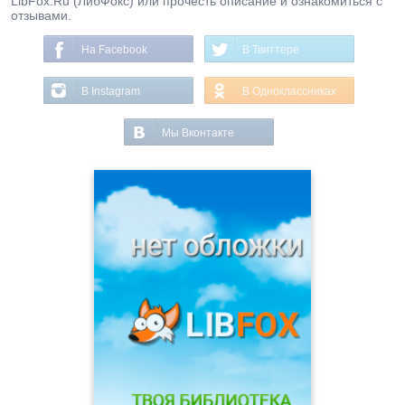
LibFox.Ru (ЛибФокс) или прочесть описание и ознакомиться с
отзывами.
На Facebook
В Твиттере
В Instagram
В Одноклассниках
Мы Вконтакте