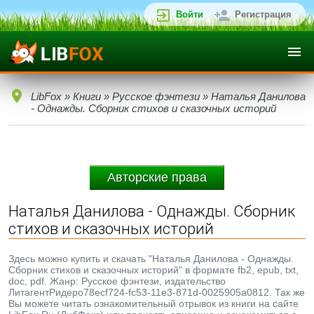
Войти
Регистрация
LibFox
»
Книги
»
Русское фэнтези
» Наталья Данилова
- Однажды. Сборник стихов и сказочных историй
Авторские права
Наталья Данилова - Однажды. Сборник
стихов и сказочных историй
Здесь можно купить и скачать "Наталья Данилова - Однажды.
Сборник стихов и сказочных историй" в формате fb2, epub, txt,
doc, pdf. Жанр: Русское фэнтези, издательство
ЛитагентРидеро78ecf724-fc53-11e3-871d-0025905a0812. Так же
Вы можете читать ознакомительный отрывок из книги на сайте