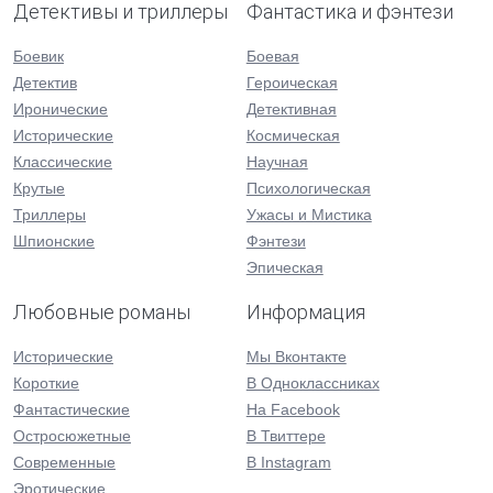
Детективы и триллеры
Фантастика и фэнтези
Боевик
Боевая
Детектив
Героическая
Иронические
Детективная
Исторические
Космическая
Классические
Научная
Крутые
Психологическая
Триллеры
Ужасы и Мистика
Шпионские
Фэнтези
Эпическая
Любовные романы
Информация
Исторические
Мы Вконтакте
Короткие
В Одноклассниках
Фантастические
На Facebook
Остросюжетные
В Твиттере
Современные
В Instagram
Эротические