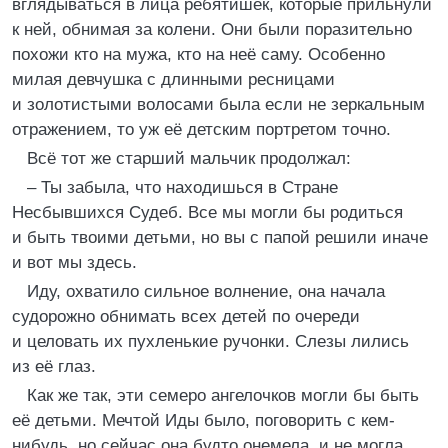
вглядываться в лица ребятишек, которые прильнули
к ней, обнимая за колени. Они были поразительно
похожи кто на мужа, кто на неё саму. Особенно
милая девчушка с длинными ресницами
и золотистыми волосами была если не зеркальным
отражением, то уж её детским портретом точно.
Всё тот же старший мальчик продолжал:
– Ты забыла, что находишься в Стране
Несбывшихся Судеб. Все мы могли бы родиться
и быть твоими детьми, но вы с папой решили иначе
и вот мы здесь.
Иду, охватило сильное волнение, она начала
судорожно обнимать всех детей по очереди
и целовать их пухленькие ручонки. Слезы лились
из её глаз.
Как же так, эти семеро ангелочков могли бы быть
её детьми. Мечтой Иды было, поговорить с кем-
нибудь, но сейчас она будто онемела, и не могла