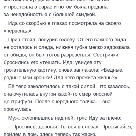
и простояла в сарае и потом была продана
за ненадобностью с большой скидкой.
Ида со скорбью в глазах посмотрела на своего
«первенца».
Приз стоял, понурив голову. От его важного вида
не осталось и следа, нижняя губка мелко задрожала
от обиды, он был готов разреветься. Сестрички
бросились его утешать. Ида, увидев эту
трогательную картину, снова заплакала: «Бедные,
родные мои крошки! Для чего прожита жизнь?»
Её тело заколотилось с такой силой, что казалось,
она очутилась внутри какой-то смертоносной
центрифуги. После очередного толчка… она
проснулась.
Муж, склонившись над ней, тряс Иду за плечо:
– Проснись, дорогая. Ты вся в слезах. Просыпайся,
пойдём в дом, здесь теперь так жарко.