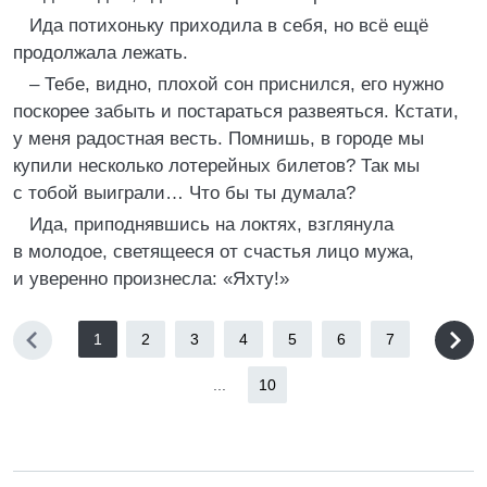
Ида потихоньку приходила в себя, но всё ещё
продолжала лежать.
– Тебе, видно, плохой сон приснился, его нужно
поскорее забыть и постараться развеяться. Кстати,
у меня радостная весть. Помнишь, в городе мы
купили несколько лотерейных билетов? Так мы
с тобой выиграли… Что бы ты думала?
Ида, приподнявшись на локтях, взглянула
в молодое, светящееся от счастья лицо мужа,
и уверенно произнесла: «Яхту!»
1
2
3
4
5
6
7
...
10