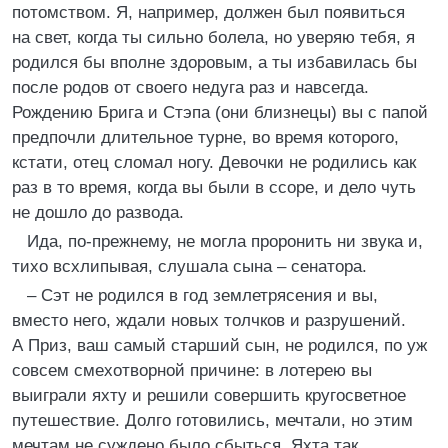
потомством. Я, например, должен был появиться
на свет, когда ты сильно болела, но уверяю тебя, я
родился бы вполне здоровым, а ты избавилась бы
после родов от своего недуга раз и навсегда.
Рождению Брига и Стэпа (они близнецы) вы с папой
предпочли длительное турне, во время которого,
кстати, отец сломал ногу. Девочки не родились как
раз в то время, когда вы были в ссоре, и дело чуть
не дошло до развода.
Ида, по-прежнему, не могла проронить ни звука и,
тихо всхлипывая, слушала сына – сенатора.
– Сэт не родился в год землетрясения и вы,
вместо него, ждали новых толчков и разрушений.
А Приз, ваш самый старший сын, не родился, по уж
совсем смехотворной причине: в лотерею вы
выиграли яхту и решили совершить кругосветное
путешествие. Долго готовились, мечтали, но этим
мечтам не суждено было сбыться. Яхта так