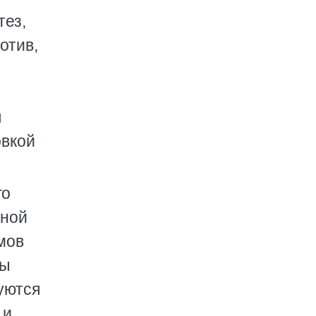
тез,
отив,
л
овкой
го
нной
мов
мы
уются
и,