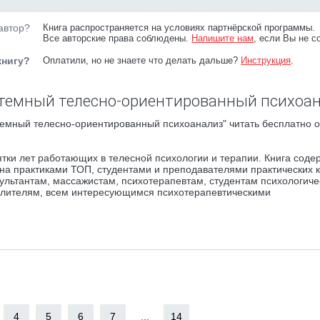
автор?
Книга распространяется на условиях партнёрской программы.
Все авторские права соблюдены.
Напишите нам
, если Вы не с
книгу?
Оплатили, но не знаете что делать дальше?
Инструкция
.
стемный телесно-ориентированный психоан
емный телесно-ориентированный психоанализ" читать бесплатно о
ятки лет работающих в телесной психологии и терапии. Книга соде
на практиками ТОП, студентами и преподавателями практических 
ультантам, массажистам, психотерапевтам, студентам психологиче
целителям, всем интересующимся психотерапевтическими
4
5
6
7
...
14