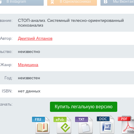
В Instagram
В Одноклассниках
Мы Вконтак
вание:
СТОП-анализ. Системный телесно-ориентированный
психоанализ
Автор:
Дмитрий Атланов
ьство:
неизвестно
Жанр:
Медицина
Год:
неизвестен
ISBN:
нет данных
ачать:
Купить легальную версию