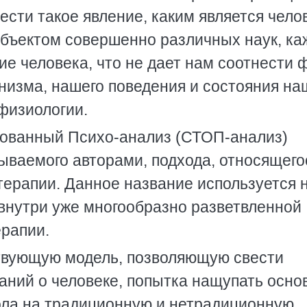
ести такое явление, каким является челов
 объектом совершенно различных наук, ка
ие человека, что не дает нам соотнести 
низма, нашего поведения и состояния на
физиологии.
ованный Психо-анализ (СТОП-анализ)
ываемого авторами, подхода, относящего
терапии. Данное название используется 
 внутри уже многообразно разветвленной
рапии.
твующую модель, позволяющую свести
аний о человеке, попытка нащупать осно
ола на традиционную и нетрадиционную