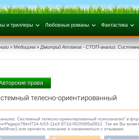
вы и триллеры
Любовные романы
Фантастика
ниги
»
Медицина
» Дмитрий Атланов - СТОП-анализ. Системн
Авторские права
Системный телесно-ориентированный
П-анализ. Системный телесно-ориентированный психоанализ" в фор
агентРидеро78ecf724-fc53-11e3-871d-0025905a0812. Так же Вы может
ЛибФокс) или прочесть описание и ознакомиться с отзывами.