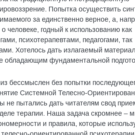
мировоззрение. Попытка осуществить син
имаемого за единственно верное, а, напр
о человеке, годный к использованию как
ами, психотерапевтами, педагогами, так
ами. Хотелось дать излагаемый материа
 не обладающим фундаментальной подгот
лиз бессмыслен без попытки последующе
понятие Системной Телесно-Ориентирова
ы не пытались дать читателям свод прие
зделе терапии. Наша задача скромнее – 
ономерности и правила, которые использ
 телесно-ориентированной психотерапии 