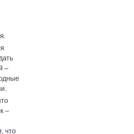
я.
ся
дать
й –
родные
и.
что
к –
, что