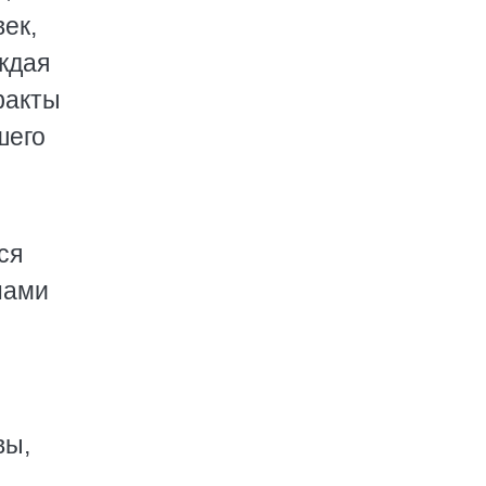
ек,
ждая
факты
шего
ся
нами
вы,