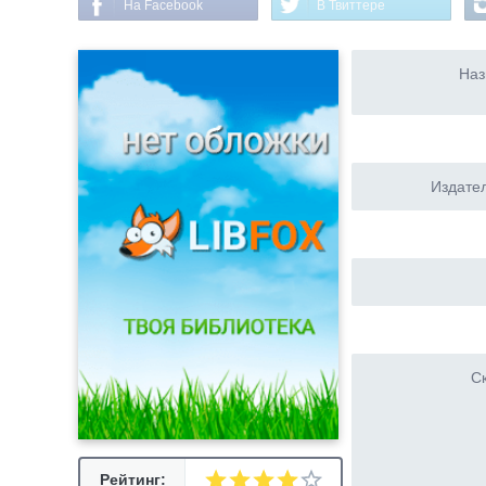
На Facebook
В Твиттере
Наз
Издател
Ск
Рейтинг: