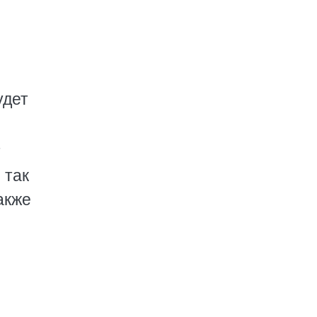
удет
т
 так
акже