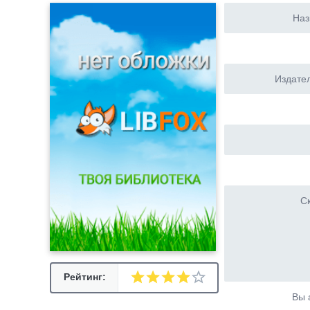
Наз
Издател
Ск
Рейтинг:
Вы 