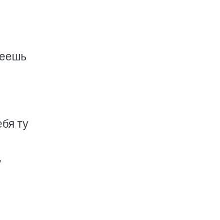
леешь
ебя ту
,