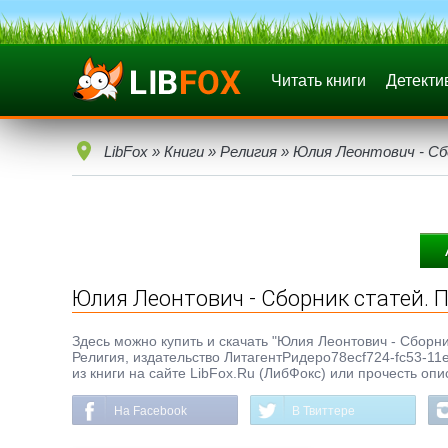
Читать книги
Детекти
LibFox
»
Книги
»
Религия
» Юлия Леонтович - Сб
Юлия Леонтович - Сборник статей. 
Здесь можно купить и скачать "Юлия Леонтович - Сборник
Религия, издательство ЛитагентРидеро78ecf724-fc53-1
из книги на сайте LibFox.Ru (ЛибФокс) или прочесть оп
На Facebook
В Твиттере