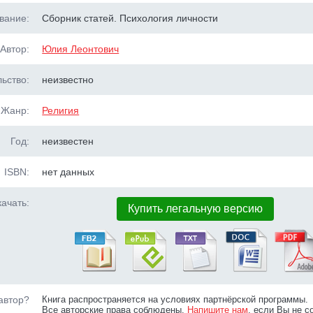
вание:
Сборник статей. Психология личности
Автор:
Юлия Леонтович
ьство:
неизвестно
Жанр:
Религия
Год:
неизвестен
ISBN:
нет данных
ачать:
Купить легальную версию
автор?
Книга распространяется на условиях партнёрской программы.
Все авторские права соблюдены.
Напишите нам
, если Вы не с