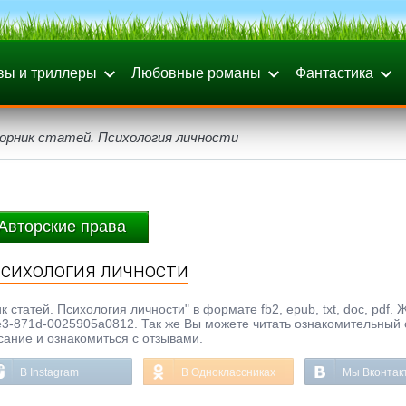
вы и триллеры
Любовные романы
Фантастика
орник статей. Психология личности
Авторские права
Психология личности
 статей. Психология личности" в формате fb2, epub, txt, doc, pdf. 
1e3-871d-0025905a0812. Так же Вы можете читать ознакомительный
исание и ознакомиться с отзывами.
В Instagram
В Одноклассниках
Мы Вконтак