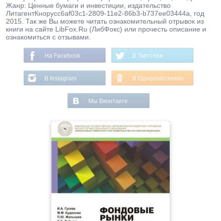
Жанр: Ценные бумаги и инвестиции, издательство
ЛитагентКнорусc6af03c1-2809-11e2-86b3-b737ee03444a, год
2015. Так же Вы можете читать ознакомительный отрывок из
книги на сайте LibFox.Ru (ЛибФокс) или прочесть описание и
ознакомиться с отзывами.
На Facebook
В Твиттере
В Instagram
В Одноклассниках
Мы Вконтакте