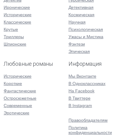
Детектив
Героическая
Иронические
Детективная
Исторические
Космическая
Классические
Научная
Крутые
Психологическая
Триллеры
Ужасы и Мистика
Шпионские
Фэнтези
Эпическая
Любовные романы
Информация
Исторические
Мы Вконтакте
Короткие
В Одноклассниках
Фантастические
На Facebook
Остросюжетные
В Твиттере
Современные
В Instagram
Эротические
Правообладателям
Политика
конфиденциальности