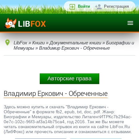
Войти
Регистрация
LibFox
»
Книги
»
Документальные книги
»
Биографии и
Мемуары
» Владимир Еркович - Обреченные
Авторские права
Владимир Еркович - Обреченные
Здесь можно купить и скачать "Владимир Еркович -
Обреченные" в формате fb2, epub, txt, doc, pdf. Жанр:
Биографии и Мемуары, издательство ЛитагентИТРКc7b294ac-
0e7c-102c-96f3-af3a14b75ca4, год 2016. Так же Вы можете
читать ознакомительный отрывок из книги на сайте LibFox.Ru
(ЛибФокс) или прочесть описание и ознакомиться с отзывами.