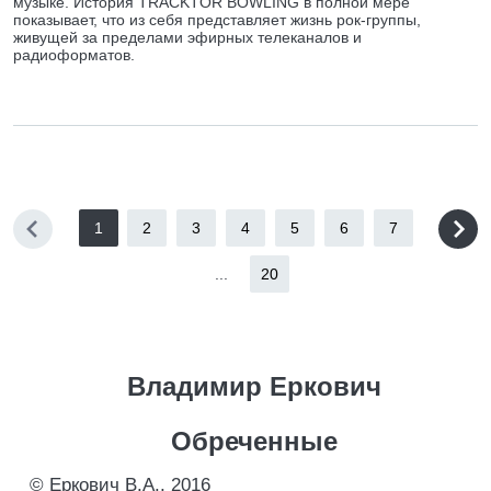
музыке. История TRACKTOR BOWLING в полной мере
показывает, что из себя представляет жизнь рок-группы,
живущей за пределами эфирных телеканалов и
радиоформатов.
1
2
3
4
5
6
7
...
20
Владимир Еркович
Обреченные
© Еркович В.А., 2016