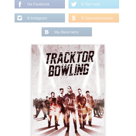
На Facebook
В Твиттере
В Instagram
В Одноклассниках
Мы Вконтакте