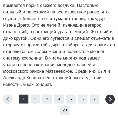
врывается порыв свежего воздуха. Настолько
сильный и непохожий на все известное ранее, что
глушит, сбивает с ног и туманит голову, как удар
Ивана Драго. Это не легкий, пьянящий ветерок
странствий, а настоящий ураган эмоций. Жесткий и
дико крутой. Одни его пугаются и спешат отбежать в
сторону от проклятой дыры в заборе, а для других он
становится смыслом жизни и полностью меняет
систему координат. В числе многих под замес
урагана попала компания молодых парней из
московского района Матвеевское. Среди них был и
Александр Кондратьев, ставший впоследствии
известным как Кондрат.
1
2
3
4
5
6
7
...
20