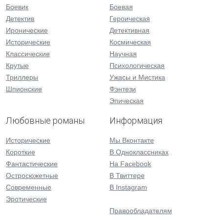
Боевик
Боевая
Детектив
Героическая
Иронические
Детективная
Исторические
Космическая
Классические
Научная
Крутые
Психологическая
Триллеры
Ужасы и Мистика
Шпионские
Фэнтези
Эпическая
Любовные романы
Информация
Исторические
Мы Вконтакте
Короткие
В Одноклассниках
Фантастические
На Facebook
Остросюжетные
В Твиттере
Современные
В Instagram
Эротические
Правообладателям