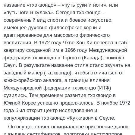
название «тхэквондо» – «путь руки и ноги», или
«путь ноги и кулака». Сегодня тхэквондо –
современный вид спорта и боевое искусство,
имеющее духовно-философские корни и
адаптированное для массового физического
воспитания. В 1972 году Чхве Хон Хи перевел штаб-
квартиру созданной им в 1966 году Международной
федерации тхэквондо в Торонто (Канада), покинув
Сеул. В результате название стиля стало звучать на
западный манер (таэквондо), чтобы отличаться от
южнокорейского аналога, а границы влияния
Международной федерации тхэквондо (ИТФ)
сузились. Тем временем развитие тхэквондо в
Южной Корее успешно продолжалось. В ноябре 1972
года был открыт центр исследования и
популяризации тхэквондо «Куккивон» в Сеуле.
Он осуществляет официальное присвоение данов
и выдачу сертификатов, подготовку инструкторов,