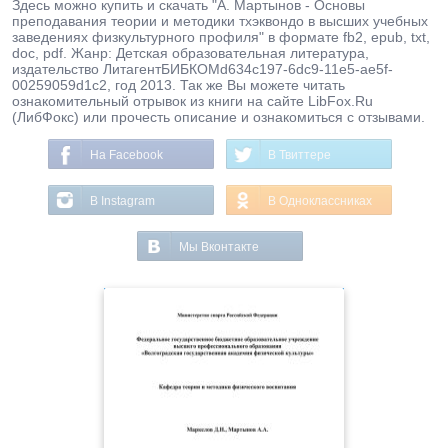
Здесь можно купить и скачать "А. Мартынов - Основы
преподавания теории и методики тхэквондо в высших учебных
заведениях физкультурного профиля" в формате fb2, epub, txt,
doc, pdf. Жанр: Детская образовательная литература,
издательство ЛитагентБИБКОМd634c197-6dc9-11e5-ae5f-
00259059d1c2, год 2013. Так же Вы можете читать
ознакомительный отрывок из книги на сайте LibFox.Ru
(ЛибФокс) или прочесть описание и ознакомиться с отзывами.
На Facebook
В Твиттере
В Instagram
В Одноклассниках
Мы Вконтакте