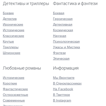
Детективы и триллеры
Фантастика и фэнтези
Боевик
Боевая
Детектив
Героическая
Иронические
Детективная
Исторические
Космическая
Классические
Научная
Крутые
Психологическая
Триллеры
Ужасы и Мистика
Шпионские
Фэнтези
Эпическая
Любовные романы
Информация
Исторические
Мы Вконтакте
Короткие
В Одноклассниках
Фантастические
На Facebook
Остросюжетные
В Твиттере
Современные
В Instagram