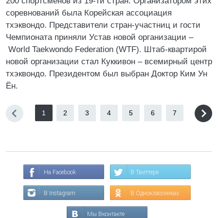
200 спортсменов из 19-ти стран. Организатором этих
соревнований была Корейская ассоциация
тхэквондо. Представители стран-участниц и гости
Чемпионата приняли Устав новой организации –
World Taekwondo Federation (WTF). Штаб-квартирой
новой организации стал Куккивон – всемирный центр
тхэквондо. Президентом был выбран Доктор Ким Ун
Ён.
1
2
3
4
5
6
7
На Facebook
В Твиттере
В Instagram
В Одноклассниках
Мы Вконтакте