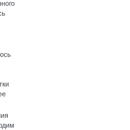
рного
сь
лось
тки
ее
мия
ходим