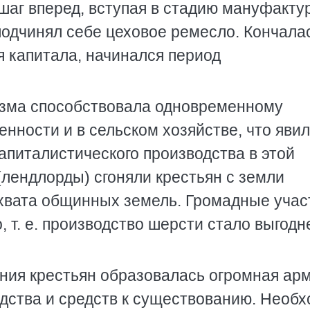
шаг вперед, вступая в стадию мануфакту
подчинял себе цеховое ремесло. Кончала
я капитала, начинался период
изма способствовала одновременному
нности и в сельском хозяйстве, что яви
апиталистического производства в этой
лендлорды) сгоняли крестьян с земли
хвата общинных земель. Громадные учас
, т. е. производство шерсти стало выгодн
ния крестьян образовалась огромная ар
дства и средств к существованию. Необ