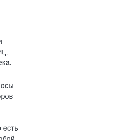
ы
и
иц,
ека.
росы
оров
 есть
обой