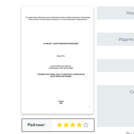
Наз
Издател
Ск
Рейтинг:
Вы 