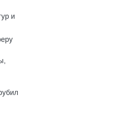
ур и
феру
ы,
зрубил