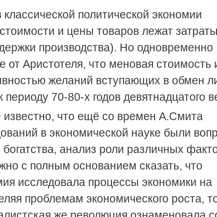
 классической политической экономии
 стоимости и цены товаров лежат затрат
издержки производства). Но одновременно
 от Аристотеля, что меновая стоимость 
ивностью желаний вступающих в обмен л
к периоду 70-80-х годов девятнадцатого в
 известно, что ещё со времен А.Смита
ований в экономической науке были воп
 богатства, анализ роли различных факт
жно с полным основанием сказать, что
мия исследовала процессы экономики на
еляя проблемам экономического роста, то
алистская же революция ознаменовала с