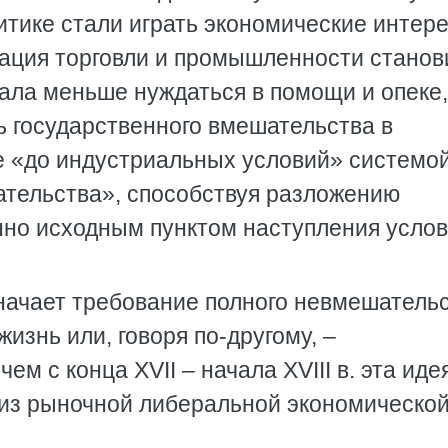
итике стали играть экономические интер
ация торговли и промышленности станов
ала меньше нуждаться в помощи и опеке,
 государственного вмешательства в
е «до индустриальных условий» системо
ательства», способствуя разложению
нно исходным пунктом наступления усло
начает требование полного невмешатель
жизнь или, говоря по-другому, –
чем с конца XVII – начала XVIII в. эта иде
виз рыночной либеральной экономическо