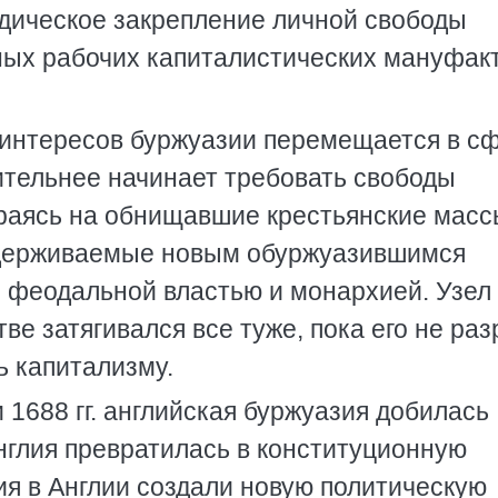
дическое закрепление личной свободы
ых рабочих капиталистических мануфакт
 интересов буржуазии перемещается в с
ительнее начинает требовать свободы
раясь на обнищавшие крестьянские масс
ддерживаемые новым обуржуазившимся
с феодальной властью и монархией. Узел
ве затягивался все туже, пока его не ра
ь капитализму.
 1688 гг. английская буржуазия добилась
нглия превратилась в конституционную
я в Англии создали новую политическую