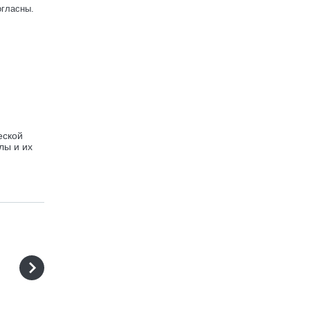
огласны.
еской
лы и их