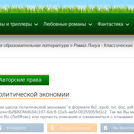
вы и триллеры
Любовные романы
Фантастика
я образовательная литература
» Рамаз Логуа - Классическая
Авторские права
политической экономии
ая школа политической экономии" в формате fb2, epub, txt, doc, pdf
тагентБИБКОМd634c197-6dc9-11e5-ae5f-00259059d1c2. Так же Вы м
ox.Ru (ЛибФокс) или прочесть описание и ознакомиться с отзывами.
В Instagram
В Одноклассниках
Мы Вконтак