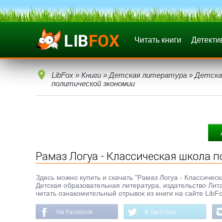
Читать книги
Детекти
LibFox
»
Книги
»
Детская литература
»
Детска
политической экономии
Рамаз Логуа - Классическая школа 
Здесь можно купить и скачать "Рамаз Логуа - Классическ
Детская образовательная литература, издательство Ли
читать ознакомительный отрывок из книги на сайте LibF
На Facebook
В Твиттере