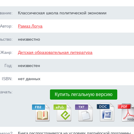
вание:
Классическая школа политической экономии
Автор:
Рамаз Логуа
ьство:
неизвестно
Жанр:
Детская образовательная литература
Год:
неизвестен
ISBN:
нет данных
ачать:
Купить легальную версию
автор?
Книга распространяется на условиях партнёрской программы.