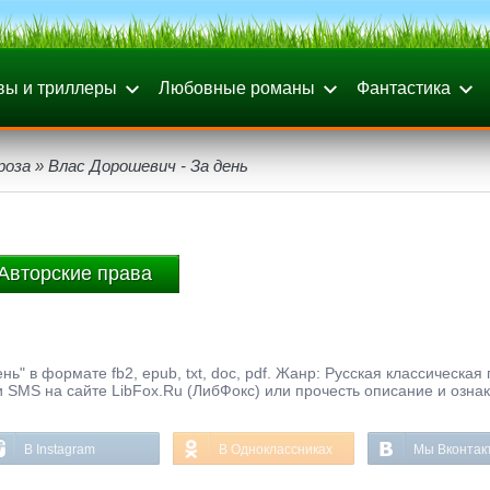
вы и триллеры
Любовные романы
Фантастика
роза
» Влас Дорошевич - За день
Авторские права
ь" в формате fb2, epub, txt, doc, pdf. Жанр: Русская классическая 
и SMS на сайте LibFox.Ru (ЛибФокс) или прочесть описание и озна
В Instagram
В Одноклассниках
Мы Вконтак