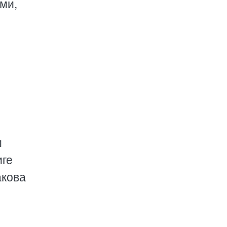
ми,
м
иге
акова