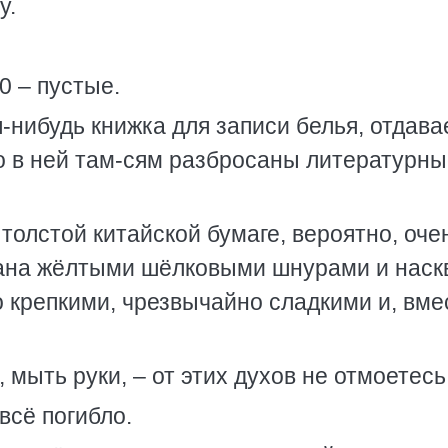
у.
0 – пустые.
я-нибудь книжка для записи белья, отдав
что в ней там-сям разбросаны литературн
толстой китайской бумаге, вероятно, оче
зана жёлтыми шёлковыми шнурами и наск
 крепкими, чрезвычайно сладкими и, вме
 мыть руки, – от этих духов не отмоетесь
всё погибло.