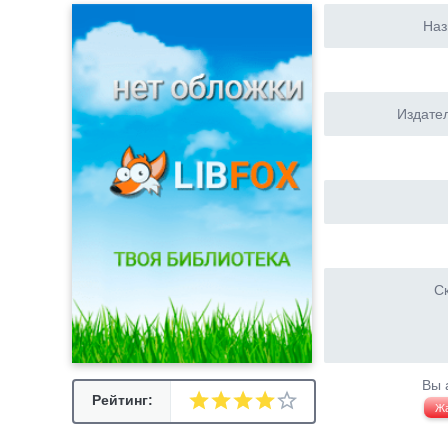
Наз
Издател
Ск
Вы 
Рейтинг:
Ж