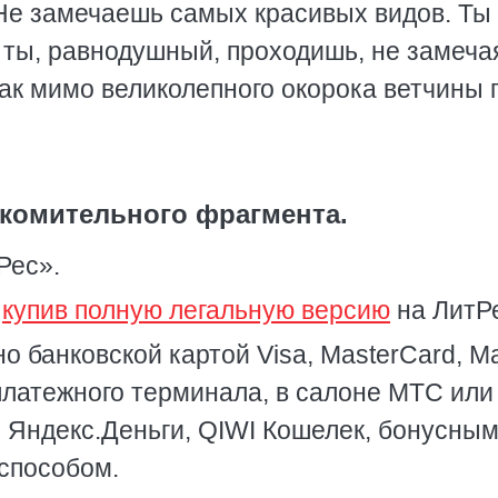
Не замечаешь самых красивых видов. Ты
 ты, равнодушный, проходишь, не замеча
ак мимо великолепного окорока ветчины 
комительного фрагмента.
Рес».
,
купив полную легальную версию
на ЛитР
о банковской картой Visa, MasterCard, Ma
платежного терминала, в салоне МТС или
, Яндекс.Деньги, QIWI Кошелек, бонусны
способом.