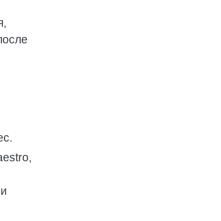
я,
после
ес.
estro,
ми