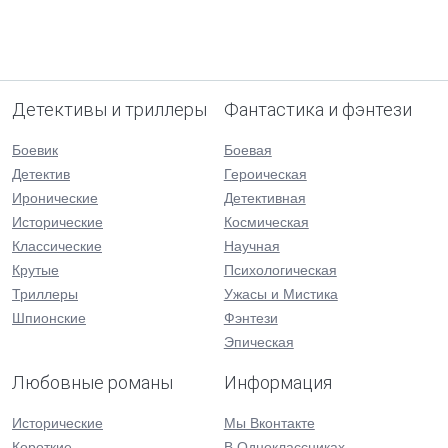
Детективы и триллеры
Фантастика и фэнтези
Боевик
Боевая
Детектив
Героическая
Иронические
Детективная
Исторические
Космическая
Классические
Научная
Крутые
Психологическая
Триллеры
Ужасы и Мистика
Шпионские
Фэнтези
Эпическая
Любовные романы
Информация
Исторические
Мы Вконтакте
Короткие
В Одноклассниках