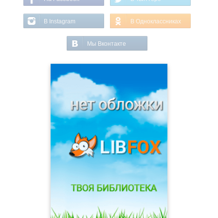
В Instagram
В Одноклассниках
Мы Вконтакте