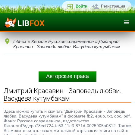
Войти
Регистрация
LibFox
»
Книги
»
Русское современное
» Дмитрий
Красавин - Заповедь любви. Васудева кутумбакам
Авторские права
Дмитрий Красавин - Заповедь любви.
Васудева кутумбакам
Здесь можно купить и скачать "Дмитрий Красавин - Заповедь
любви. Васудева кутумбакам" в формате fb2, epub, txt, doc, pdf.
Жанр: Русское современное, издательство
ЛитагентРидеро78ecf724-fc53-11e3-871d-0025905a0812. Так же
Вы можете читать ознакомительный отрывок из книги на сайте