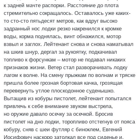
к задней мачте распорки. Расстояние до плота
стремительно сокращалось. Оставалось уже каких-
то сто-сто пятьдесят метров, как вдруг высоко
задранный нос лодки резко накренился к кромке
воды, корма поднялась, винт обнажился, мотор
взвыл и заглох. Лейтенант снова и снова наматывал
на шкив шнур, дергал за рукоятку, подкачивал
топливо к форсункам – мотор не подавал никаких
признаков жизни. Ветер стал разворачивать лодку
лагом к волне. На смену прыжкам по волнам и тряске
пришла более грозная бортовая качка, грозящая
перевернуть утлое плоскодонное суденышко.
Вытащив из кобуры пистолет, лейтенант попытался
привлечь к себе внимание звуком выстрела,
но оружие давало осечку за осечкой. Бросив
пистолет на дно лодки, торопливо отстегнув от пояса
кобуру, сняв с шеи футляр с биноклем, Евгений
Иосифович наскоро затолкал все под сиденье и,