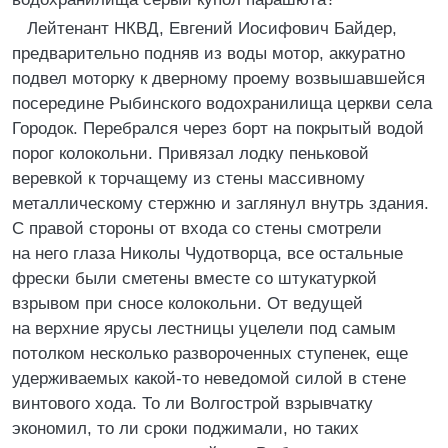
Лейтенант НКВД, Евгений Иосифович Байдер,
предварительно подняв из воды мотор, аккуратно
подвел моторку к дверному проему возвышавшейся
посередине Рыбинского водохранилища церкви села
Городок. Перебрался через борт на покрытый водой
порог колокольни. Привязал лодку пеньковой
веревкой к торчащему из стены массивному
металлическому стержню и заглянул внутрь здания.
С правой стороны от входа со стены смотрели
на него глаза Николы Чудотворца, все остальные
фрески были сметены вместе со штукатуркой
взрывом при сносе колокольни. От ведущей
на верхние ярусы лестницы уцелели под самым
потолком несколько развороченных ступенек, еще
удерживаемых какой-то неведомой силой в стене
винтового хода. То ли Волгострой взрывчатку
экономил, то ли сроки поджимали, но таких