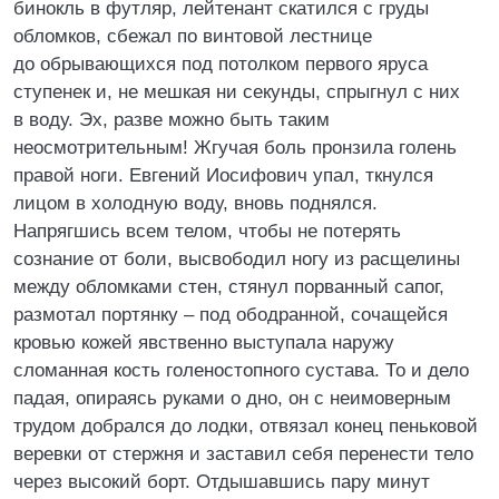
бинокль в футляр, лейтенант скатился с груды
обломков, сбежал по винтовой лестнице
до обрывающихся под потолком первого яруса
ступенек и, не мешкая ни секунды, спрыгнул с них
в воду. Эх, разве можно быть таким
неосмотрительным! Жгучая боль пронзила голень
правой ноги. Евгений Иосифович упал, ткнулся
лицом в холодную воду, вновь поднялся.
Напрягшись всем телом, чтобы не потерять
сознание от боли, высвободил ногу из расщелины
между обломками стен, стянул порванный сапог,
размотал портянку – под ободранной, сочащейся
кровью кожей явственно выступала наружу
сломанная кость голеностопного сустава. То и дело
падая, опираясь руками о дно, он с неимоверным
трудом добрался до лодки, отвязал конец пеньковой
веревки от стержня и заставил себя перенести тело
через высокий борт. Отдышавшись пару минут