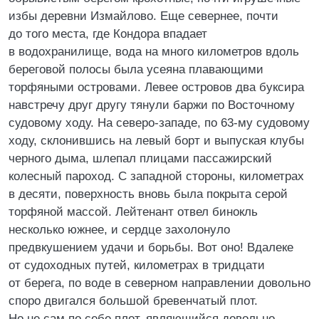
избы деревни Измайлово. Еще севернее, почти
до того места, где Кондора впадает
в водохранилище, вода на много километров вдоль
береговой полосы была усеяна плавающими
торфяными островами. Левее островов два буксира
навстречу друг другу тянули баржи по Восточному
судовому ходу. На северо-западе, по 63-му судовому
ходу, склонившись на левый борт и выпуская клубы
черного дыма, шлепал плицами пассажирский
колесный пароход. С западной стороны, километрах
в десяти, поверхность вновь была покрыта серой
торфяной массой. Лейтенант отвел бинокль
несколько южнее, и сердце захолонуло
предвкушением удачи и борьбы. Вот оно! Вдалеке
от судоходных путей, километрах в тридцати
от берега, по воде в северном направлении довольно
споро двигался большой бревенчатый плот.
Но не сам по себе плот, являющийся довольно