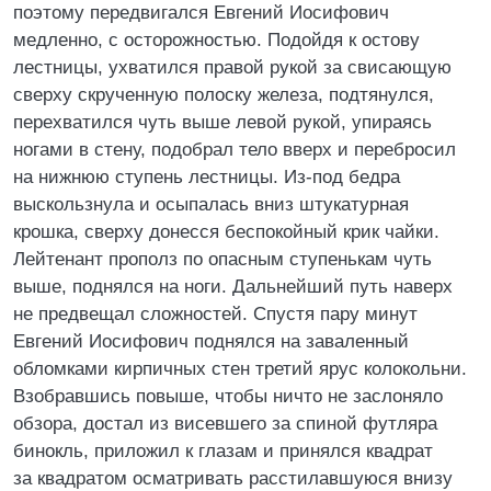
поэтому передвигался Евгений Иосифович
медленно, с осторожностью. Подойдя к остову
лестницы, ухватился правой рукой за свисающую
сверху скрученную полоску железа, подтянулся,
перехватился чуть выше левой рукой, упираясь
ногами в стену, подобрал тело вверх и перебросил
на нижнюю ступень лестницы. Из-под бедра
выскользнула и осыпалась вниз штукатурная
крошка, сверху донесся беспокойный крик чайки.
Лейтенант прополз по опасным ступенькам чуть
выше, поднялся на ноги. Дальнейший путь наверх
не предвещал сложностей. Спустя пару минут
Евгений Иосифович поднялся на заваленный
обломками кирпичных стен третий ярус колокольни.
Взобравшись повыше, чтобы ничто не заслоняло
обзора, достал из висевшего за спиной футляра
бинокль, приложил к глазам и принялся квадрат
за квадратом осматривать расстилавшуюся внизу