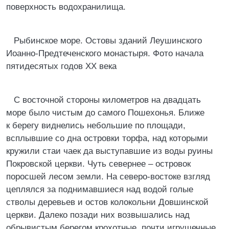
поверхность водохранилища.
Рыбинское море. Остовы зданий Леушинского
Иоанно-Предтеченского монастыря. Фото начала
пятидесятых годов ХХ века
С восточной стороны километров на двадцать
море было чистым до самого Пошехонья. Ближе
к берегу виднелись небольшие по площади,
всплывшие со дна островки торфа, над которыми
кружили стаи чаек да выступавшие из воды руины
Покровской церкви. Чуть севернее – островок
поросшей лесом земли. На северо-востоке взгляд
цеплялся за поднимавшиеся над водой голые
стволы деревьев и остов колокольни Довшинской
церкви. Далеко позади них возвышались над
обрывистым берегом крохотные, почти игрушечные