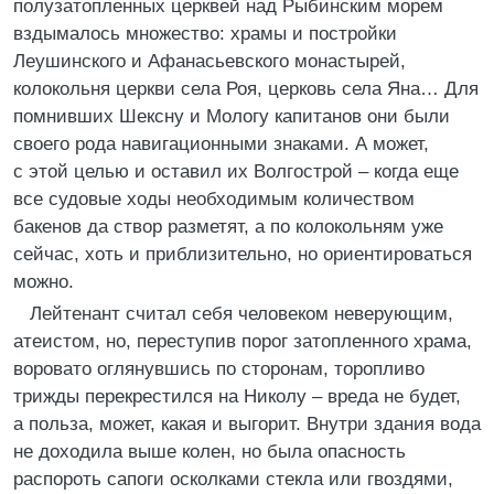
полузатопленных церквей над Рыбинским морем
вздымалось множество: храмы и постройки
Леушинского и Афанасьевского монастырей,
колокольня церкви села Роя, церковь села Яна… Для
помнивших Шексну и Мологу капитанов они были
своего рода навигационными знаками. А может,
с этой целью и оставил их Волгострой – когда еще
все судовые ходы необходимым количеством
бакенов да створ разметят, а по колокольням уже
сейчас, хоть и приблизительно, но ориентироваться
можно.
Лейтенант считал себя человеком неверующим,
атеистом, но, переступив порог затопленного храма,
воровато оглянувшись по сторонам, торопливо
трижды перекрестился на Николу – вреда не будет,
а польза, может, какая и выгорит. Внутри здания вода
не доходила выше колен, но была опасность
распороть сапоги осколками стекла или гвоздями,