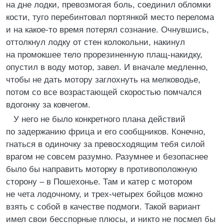
на дне лодки, превозмогая боль, соединил обломки
кости, туго перебинтовал портянкой место перелома
и на какое-то время потерял сознание. Очнувшись,
оттолкнул лодку от стен колокольни, накинул
на промокшее тело прорезиненную плащ-накидку,
опустил в воду мотор, завел. И вначале медленно,
чтобы не дать мотору заглохнуть на мелководье,
потом со все возрастающей скоростью помчался
вдогонку за ковчегом.
У него не было конкретного плана действий
по задержанию фрица и его сообщников. Конечно,
гнаться в одиночку за превосходящим тебя силой
врагом не совсем разумно. Разумнее и безопаснее
было бы направить моторку в противоположную
сторону – в Пошехонье. Там и катер с мотором
не чета лодочному, и трех-четырех бойцов можно
взять с собой в качестве подмоги. Такой вариант
имел свои бесспорные плюсы, и никто не посмел бы