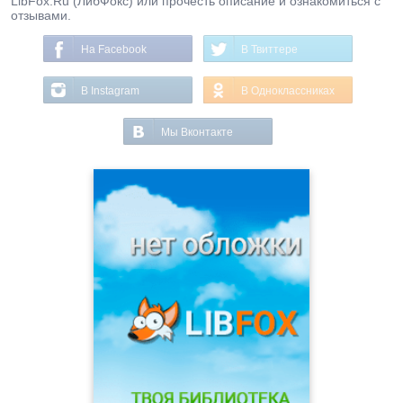
LibFox.Ru (ЛибФокс) или прочесть описание и ознакомиться с
отзывами.
На Facebook
В Твиттере
В Instagram
В Одноклассниках
Мы Вконтакте