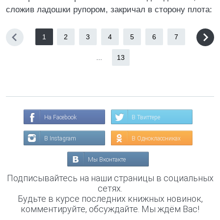
сложив ладошки рупором, закричал в сторону плота:
1
2
3
4
5
6
7
...
13
На Facebook
В Твиттере
В Instagram
В Одноклассниках
Мы Вконтакте
Подписывайтесь на наши страницы в социальных
сетях.
Будьте в курсе последних книжных новинок,
комментируйте, обсуждайте. Мы ждём Вас!