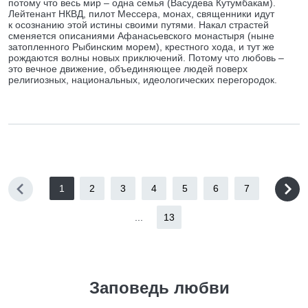
потому что весь мир – одна семья (Васудева Кутумбакам).
Лейтенант НКВД, пилот Мессера, монах, священники идут
к осознанию этой истины своими путями. Накал страстей
сменяется описаниями Афанасьевского монастыря (ныне
затопленного Рыбинским морем), крестного хода, и тут же
рождаются волны новых приключений. Потому что любовь –
это вечное движение, объединяющее людей поверх
религиозных, национальных, идеологических перегородок.
1
2
3
4
5
6
7
...
13
Заповедь любви