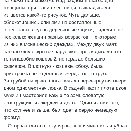
на крохотной маковке. Над входом в шатер две
женщины, приставив лестницы, выкладывали
из цветов какой-то рисунок. Чуть дальше,
облокотившись спинами на составленные
в несколько ярусов деревянные ящики, сидели еще
несколько женщин разных возрастов. Некоторые
из них в монашеских одеждах. Между двух мачт,
наполовину сокрытое парусами, проглядывало что-
то наподобие кошевы2, но гораздо больших
размеров. Вплотную к кошеве, сбоку, была
пристроена не то длинная жердь, не то труба.
За трубой на краю плота лежала перевернутая вверх
дном одноместная лодка. В задней части плота двое
мужчин мастерили какую-то замысловатую
конструкцию из жердей и досок. Один из них, тот,
что крупнее и выше, был одет в серую немецкую
форму!
Оторвав глаза от окуляров, выпрямившись и убрав