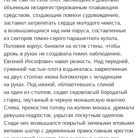
объемным незарегистрированным плавающим
средством, создающим помехи судовождению,
заставил затрепетать сердце молодого чекиста,
а возвышающиеся над ним паруса, составленные
из секторов темно-серого парашютного купола.
Положив корпус бинокля на остов стены, чтобы
дрожь в руках не создавала помех наблюдению,
Евгений Иосифович навел резкость. Над передней,
суженной частью плота вздымалась закрепленная
на двух столпах икона Богоматери с младенцем
на руках. Под иконой, облокотившись спиной
на один из столпов, сидел седовласый бородатый
старец, окутанный в черную монашескую мантию.
Слева, примостив голову на колени монаха, дремала
девушка-подросток, укрытая лоскутным одеялом.
Сзади них возвышался покрытый зелеными еловыми
ветками шатер с деревянным православным крестом