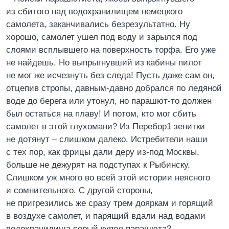
из сбитого над водохранилищем немецкого
самолета, заканчивались безрезультатно. Ну
хорошо, самолет ушел под воду и зарылся под
слоями всплывшего на поверхность торфа. Его уже
не найдешь. Но выпрыгнувший из кабины пилот
не мог же исчезнуть без следа! Пусть даже сам он,
отцепив стропы, давным-давно добрался по ледяной
воде до берега или утонул, но парашют-то должен
был остаться на плаву! И потом, кто мог сбить
самолет в этой глухомани? Из Перебор1 зенитки
не дотянут – слишком далеко. Истребители наши
с тех пор, как фрицы дали деру из-под Москвы,
больше не дежурят на подступах к Рыбинску.
Слишком уж много во всей этой истории неясного
и сомнительного. С другой стороны,
не пригрезились же сразу трем дояркам и горящий
в воздухе самолет, и парящий вдали над водами
водохранилища серый купол парашюта?