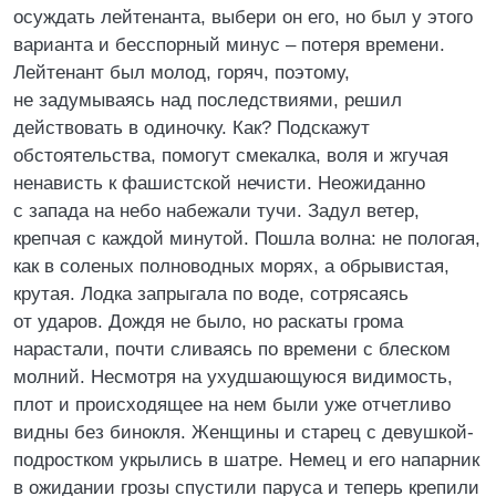
осуждать лейтенанта, выбери он его, но был у этого
варианта и бесспорный минус – потеря времени.
Лейтенант был молод, горяч, поэтому,
не задумываясь над последствиями, решил
действовать в одиночку. Как? Подскажут
обстоятельства, помогут смекалка, воля и жгучая
ненависть к фашистской нечисти. Неожиданно
с запада на небо набежали тучи. Задул ветер,
крепчая с каждой минутой. Пошла волна: не пологая,
как в соленых полноводных морях, а обрывистая,
крутая. Лодка запрыгала по воде, сотрясаясь
от ударов. Дождя не было, но раскаты грома
нарастали, почти сливаясь по времени с блеском
молний. Несмотря на ухудшающуюся видимость,
плот и происходящее на нем были уже отчетливо
видны без бинокля. Женщины и старец с девушкой-
подростком укрылись в шатре. Немец и его напарник
в ожидании грозы спустили паруса и теперь крепили