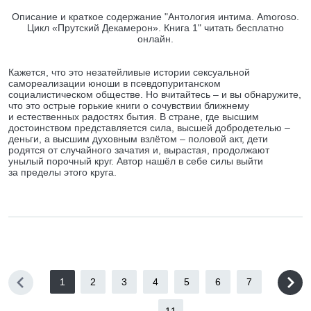
Описание и краткое содержание "Антология интима. Amoroso.
Цикл «Прутский Декамерон». Книга 1" читать бесплатно
онлайн.
Кажется, что это незатейливые истории сексуальной
самореализации юноши в псевдопуританском
социалистическом обществе. Но вчитайтесь – и вы обнаружите,
что это острые горькие книги о сочувствии ближнему
и естественных радостях бытия. В стране, где высшим
достоинством представляется сила, высшей добродетелью –
деньги, а высшим духовным взлётом – половой акт, дети
родятся от случайного зачатия и, вырастая, продолжают
унылый порочный круг. Автор нашёл в себе силы выйти
за пределы этого круга.
1
2
3
4
5
6
7