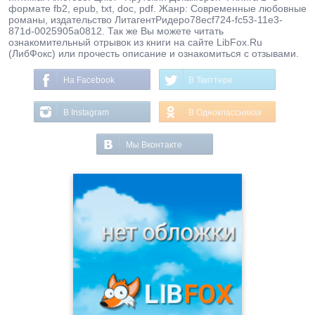
формате fb2, epub, txt, doc, pdf. Жанр: Современные любовные
романы, издательство ЛитагентРидеро78ecf724-fc53-11e3-
871d-0025905a0812. Так же Вы можете читать
ознакомительный отрывок из книги на сайте LibFox.Ru
(ЛибФокс) или прочесть описание и ознакомиться с отзывами.
На Facebook
В Твиттере
В Instagram
В Одноклассниках
Мы Вконтакте