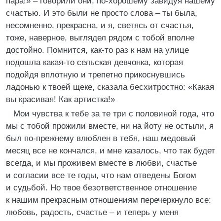
пара!» – говорили они, по-хорошему завидуя нашему
счастью. И это были не просто слова – ты была,
несомненно, прекрасна, и я, светясь от счастья,
тоже, наверное, выглядел рядом с тобой вполне
достойно. Помнится, как-то раз к нам на улице
подошла какая-то сельская девчонка, которая
подойдя вплотную и трепетно прикоснувшись
ладонью к твоей щеке, сказала бесхитростно: «Какая
вы красивая! Как артистка!»
Мои чувства к тебе за те три с половиной года, что
мы с тобой прожили вместе, ни на йоту не остыли, я
был по-прежнему влюблен в тебя, наш медовый
месяц все не кончался, и мне казалось, что так будет
всегда, и мы проживем вместе в любви, счастье
и согласии все те годы, что нам отведены Богом
и судьбой. Но твое безответственное отношение
к нашим прекрасным отношениям перечеркнуло все:
любовь, радость, счастье – и теперь у меня