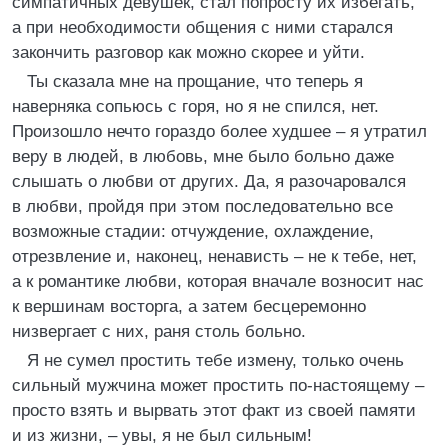
симпатичных девушек, стал попросту их избегать,
а при необходимости общения с ними старался
закончить разговор как можно скорее и уйти.
Ты сказала мне на прощание, что теперь я
наверняка сопьюсь с горя, но я не спился, нет.
Произошло нечто гораздо более худшее – я утратил
веру в людей, в любовь, мне было больно даже
слышать о любви от других. Да, я разочаровался
в любви, пройдя при этом последовательно все
возможные стадии: отчуждение, охлаждение,
отрезвление и, наконец, ненависть – не к тебе, нет,
а к романтике любви, которая вначале возносит нас
к вершинам восторга, а затем бесцеремонно
низвергает с них, раня столь больно.
Я не сумел простить тебе измену, только очень
сильный мужчина может простить по-настоящему –
просто взять и вырвать этот факт из своей памяти
и из жизни, – увы, я не был сильным!