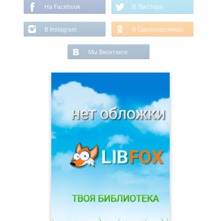
На Facebook
В Твиттере
В Instagram
В Одноклассниках
Мы Вконтакте