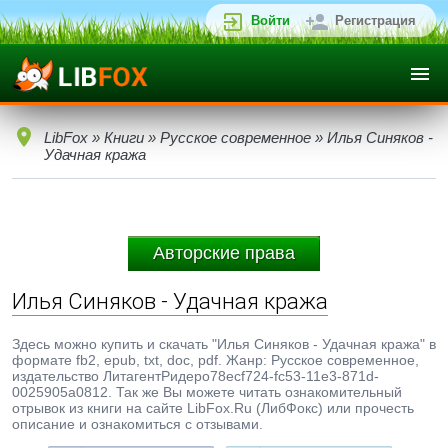
Войти
Регистрация
LibFox
»
Книги
»
Русское современное
» Илья Синяков -
Удачная кража
Авторские права
Илья Синяков - Удачная кража
Здесь можно купить и скачать "Илья Синяков - Удачная кража" в
формате fb2, epub, txt, doc, pdf. Жанр: Русское современное,
издательство ЛитагентРидеро78ecf724-fc53-11e3-871d-
0025905a0812. Так же Вы можете читать ознакомительный
отрывок из книги на сайте LibFox.Ru (ЛибФокс) или прочесть
описание и ознакомиться с отзывами.