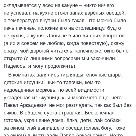
складывается у всех на кануне – никто ничего
не успевал, на кухне стоял запах варёных овощей,
а температура внутри была такая, что можно было
печь печенье, положив его на столешницу, будто
не кухня, а кузня. Дабы не было лишних вопросов
(а их я совсем не люблю, когда повествую), скажу
сразу, мой дорогой читатель, конечно же, окно было
открыто (с лишними вопросами мы закончили.
Надеюсь, я могу продолжить).
В комнатах валялись гирлянды, ёлочные шары,
детские игрушки, чьи-то тапочки, кем-то
недоеденная морковь, по всей видимости
украденная из «кузницы», и много чего ещё, чего
Павел Аркадьевич не мог разглядеть, так как был без
очков. В общем, суета страшная. Бесконечная
готовка, украшение дома, ёлка, дети, лай собаки
за окном, лай выпившего соседа (слава богу, тоже
за окном) выматывали Павла Аркадьевича. Не то,