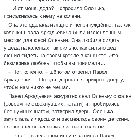
– И от меня, деда? – спросила Оленька,
присаживаясь к нему на колени.
Она это сделала изящно и непринуждённо, так как
коленки Павла Аркадьевича были излюбленным
местом для юной Оленьки. Она любила сидеть
у деда на коленках так сильно, как сильно дед
любил сидеть на своём кресле в кабинете. Это
безмерная любовь, чтобы вы понимали…
– Нет, конечно. – шёпотом ответил Павел
Аркадьевич. – Погоди, дорогая, я прикрою дверку,
чтобы нам никто не мешал.
Павел Аркадьевич аккуратно снял Оленьку с колен
(совсем не отдохнувших, кстати) и, пробираясь
бесшумных шагом, затворил дверь. Оленька
захлопала в ладошки и засмеялась своим детским,
словно шёпот весенних листьев, голосом.
– Тссс! – в деланном испуге зашипел Павел