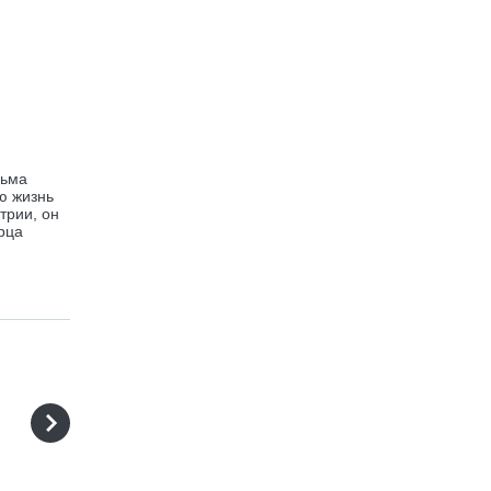
сьма
ю жизнь
трии, он
рца