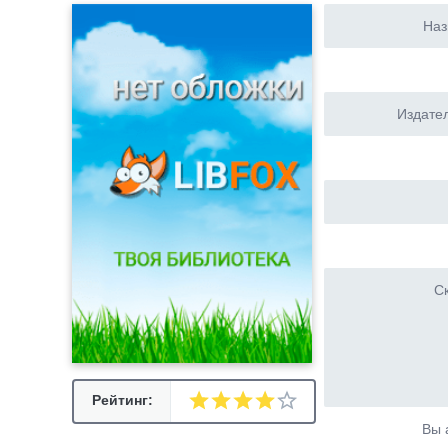
Наз
Издател
Ск
Рейтинг:
Вы 