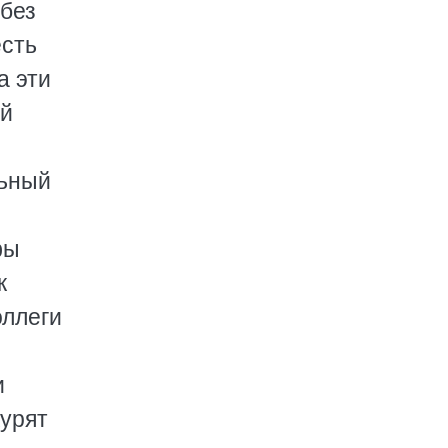
 без
есть
а эти
ой
льный
фы
к
оллеги
и
урят