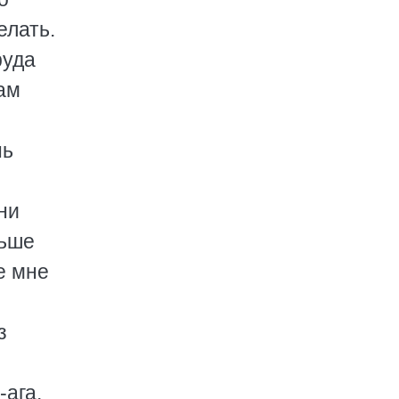
елать.
руда
вам
нь
ни
льше
е мне
з
-ага,