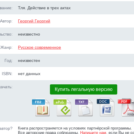
вание:
Тля. Действие в трех актах
Автор:
Георгий Георгий
ьство:
неизвестно
Жанр:
Русское современное
Год:
неизвестен
ISBN:
нет данных
ачать:
Купить легальную версию
автор?
Книга распространяется на условиях партнёрской программы.
Все авторские права соблюдены.
Напишите нам
, если Вы не с