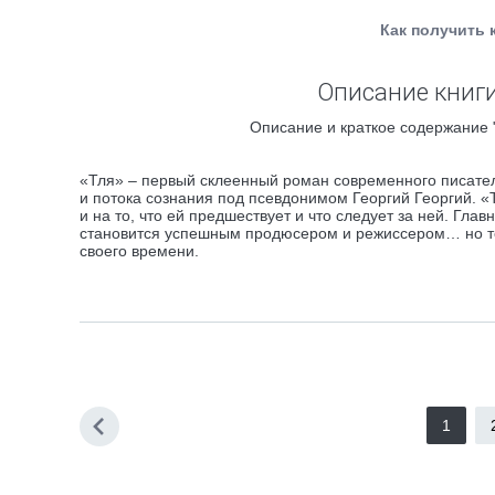
Как получить 
Описание книги 
Описание и краткое содержание "
«Тля» – первый склеенный роман современного писате
и потока сознания под псевдонимом Георгий Георгий. «Т
и на то, что ей предшествует и что следует за ней. Гл
становится успешным продюсером и режиссером… но тол
своего времени.
1