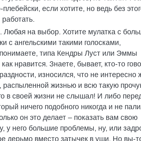
-плебейски, если хотите, но ведь без этог
 работать.
. Любая на выбор. Хотите мулатка с бол
ки с ангельскими такими голосками,
 понимаете, типа Кендры Луст или Эммы
как нравится. Знаете, бывает, кто-то гов
 праздности, износился, что не интересно 
е, распыленной жизнью и всю такую проч
его в своей жизни не слышал! И либо пере
торый ничего подобного никогда и не пали
олько он это делает – показать вам свою
, у него большие проблемы, ну, или задро
е дерьмо вместо затычек в уши. Но вы-т