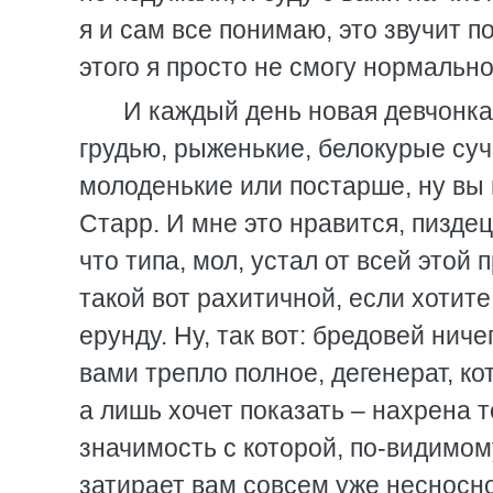
я и сам все понимаю, это звучит по
этого я просто не смогу нормально
И каждый день новая девчонка
грудью, рыженькие, белокурые суч
молоденькие или постарше, ну вы
Старр. И мне это нравится, пиздец 
что типа, мол, устал от всей этой
такой вот рахитичной, если хотит
ерунду. Ну, так вот: бредовей нич
вами трепло полное, дегенерат, ко
а лишь хочет показать – нахрена т
значимость с которой, по-видимому
затирает вам совсем уже несносно