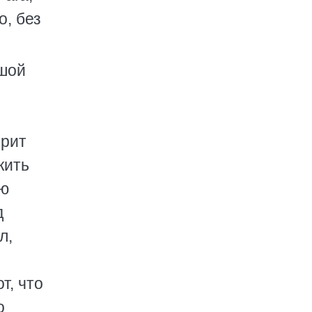
о, без
ьшой
орит
жить
ую
д
л,
т, что
о