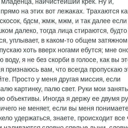
младенца, наичистейший крек. Ну и,
 прямо на этих вот лежаках. Трахаются ка
искосок, бдсм, жмж, мжм, и так далее если
шком далеко, тогда лица стираются, будто
ся, уплывает, в каком-то общем затяжном
пускаю хоть вверх ногами ебутся; мне он
 воду, я не без скорби в голосе, как вы э
я признаюсь вам, что всегда пропускаю э
йте. Просто у меня другая миссия, если
алю картинку, палю свет. Руки мои заняты
яю объективы. Иногда я держу ее двумя р
ничего не меняет, если вы меня понимаете
жело удержаться, знаете, происходит все 
мои наливаются словно спелые дыни, словн