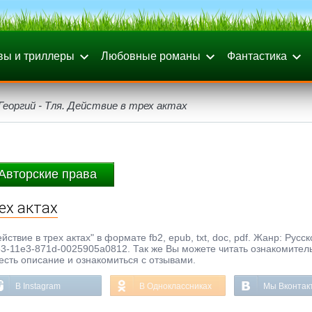
вы и триллеры
Любовные романы
Фантастика
Георгий - Тля. Действие в трех актах
Авторские права
ех актах
йствие в трех актах" в формате fb2, epub, txt, doc, pdf. Жанр: Русск
53-11e3-871d-0025905a0812. Так же Вы можете читать ознакомител
честь описание и ознакомиться с отзывами.
В Instagram
В Одноклассниках
Мы Вконтак