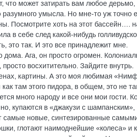
от, что может затирать вам любое дерьмо,
о разумного умысла. Но мне-то уж точно 
ны. Посмотрите хоть на этот бассейн…. н
ила в себе след какой-нибудь голливудск
ь, это так. И это все принадлежит мне.
о дома. Ага, он просто огромен. Колониа
, просто восхитительно. Зайдите внутрь.
тенах, картины. А это моя любимая «Ним
ак там этого пидора, в общем, это не та
тся много народу и все они мои гости. К
ино, купаются в «джакузи с шампанским»,
т самые новые, синтезированные самым
ки, глотают наимоднейшие «колеса» и к