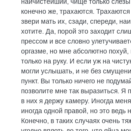
наичистейший, чище только слезы 
конечно же, трахаются. Трахаются
звери мать их, сзади, спереди, на
хотите. Да, порой это заходит сли
прессом и все словно улетучивает
оргазме, но мне абсолютно похуй, 
только на руку. И если уж на чистую
могли услышать, и не без смущени
пункт. Вы только ничего не подума
позволите мне так выразиться. Я п
в них я держу камеру. Иногда мен
иногда одной правой, но это ведь 
Конечно, в таких случаях очень тя
угодно вплоть до того, что яйца 