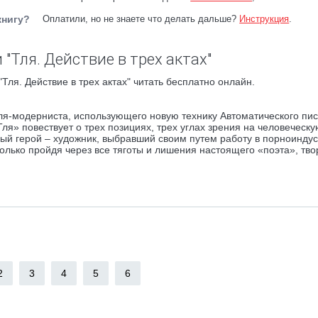
книгу?
Оплатили, но не знаете что делать дальше?
Инструкция
.
"Тля. Действие в трех актах"
Тля. Действие в трех актах" читать бесплатно онлайн.
ля-модерниста, использующего новую технику Автоматического пи
ля» повествует о трех позициях, трех углах зрения на человеческу
авный герой – художник, выбравший своим путем работу в порноиндус
ько пройдя через все тяготы и лишения настоящего «поэта», тво
2
3
4
5
6