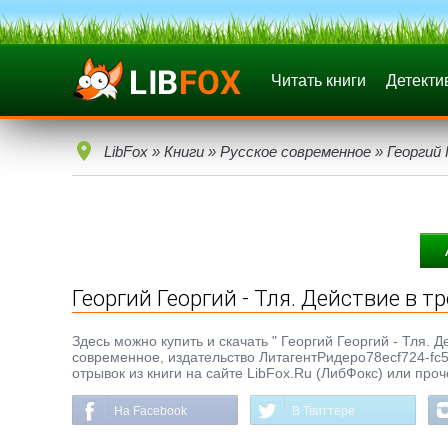
Читать книги
Детекти
LibFox
»
Книги
»
Русское современное
» Георгий 
Георгий Георгий - Тля. Действие в тр
Здесь можно купить и скачать " Георгий Георгий - Тля. Де
современное, издательство ЛитагентРидеро78ecf724-fc
отрывок из книги на сайте LibFox.Ru (ЛибФокс) или про
На Facebook
В Твиттере