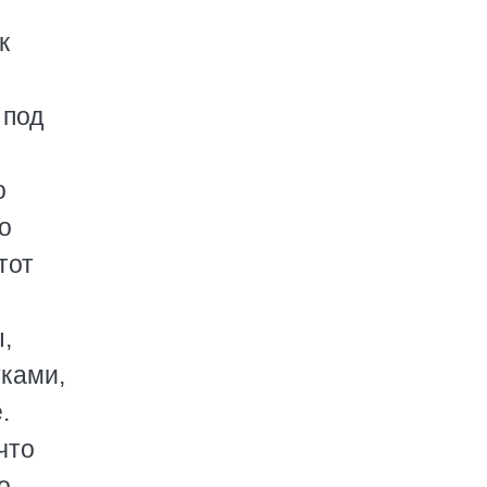
к
 под
о
то
тот
,
уками,
.
что
о