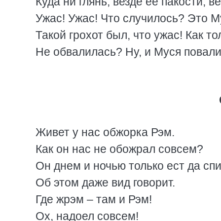
Куда ни глянь, везде ее пакости, в
Ужас! Ужас! Что случилось? Это М
Такой грохот был, что ужас! Как т
Не обвалилась? Ну, и Муся повали
Живет у нас обжорка Рэм.
Как он нас не обожрал совсем?
Он днем и ночью только ест да сп
Об этом даже вид говорит.
Где жрэм – там и Рэм!
Ох, надоел совсем!