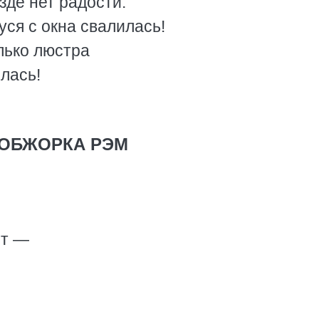
езде нет радости.
уся с окна свалилась!
олько люстра
лась!
ОБЖОРКА РЭМ
ит —