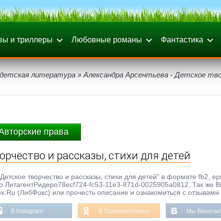
вы и триллеры
Любовные романы
Фантастика
 детская литература
» Александра Арсентьева - Детское тв
Авторские права
орчество и рассказы, стихи для детей
етское творчество и рассказы, стихи для детей" в формате fb2, epu
тво ЛитагентРидеро78ecf724-fc53-11e3-871d-0025905a0812. Так же 
ox.Ru (ЛибФокс) или прочесть описание и ознакомиться с отзывами.
В Instagram
В Одноклассниках
Мы Вконтак