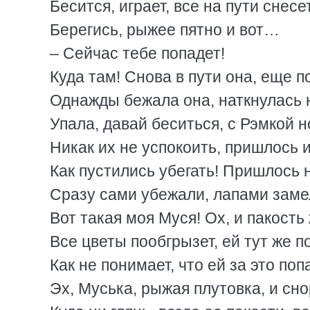
Бесится, играет, все на пути снесе
Берегись, рыжее пятно и вот…
– Сейчас тебе попадет!
Куда там! Снова в пути она, еще п
Однажды бежала она, наткнулась н
Упала, давай беситься, с Рэмкой н
Никак их не успокоить, пришлось 
Как пустились убегать! Пришлось н
Сразу сами убежали, лапами заме
Вот такая моя Муся! Ох, и пакость 
Все цветы пообгрызет, ей тут же п
Как не понимает, что ей за это по
Эх, Муська, рыжая плутовка, и сно