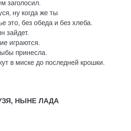
ем заголосил.
уся, ну когда же ты
 это, без обеда и без хлеба.
н зайдет.
ие играются.
рыбы принесла.
жут в миске до последней крошки.
УЗЯ, НЫНЕ ЛАДА