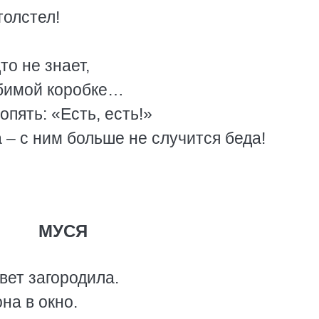
толстел!
то не знает,
юбимой коробке…
опять: «Есть, есть!»
а – с ним больше не случится беда!
МУСЯ
вет загородила.
на в окно.