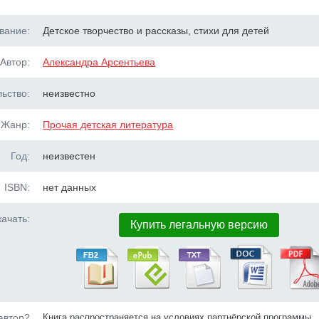
вание:
Детское творчество и рассказы, стихи для детей
Автор:
Александра Арсентьева
ьство:
неизвестно
Жанр:
Прочая детская литература
Год:
неизвестен
ISBN:
нет данных
ачать:
Купить легальную версию
автор?
Книга распространяется на условиях партнёрской программы.