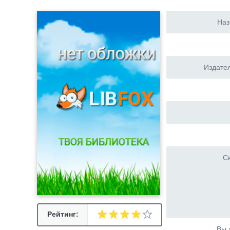
Наз
Издател
Ск
Рейтинг:
Вы 