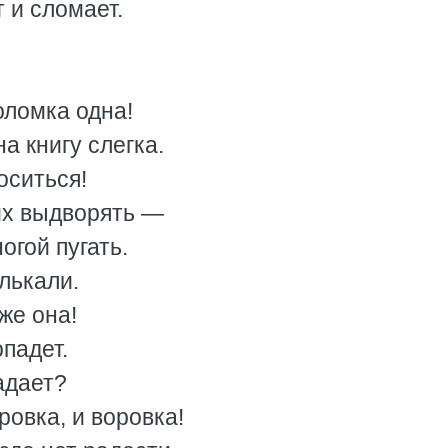
т и сломает.
оломка одна!
а книгу слегка.
оситься!
их выдворять —
огой пугать.
лькали.
же она!
опадет.
падает?
ровка, и воровка!