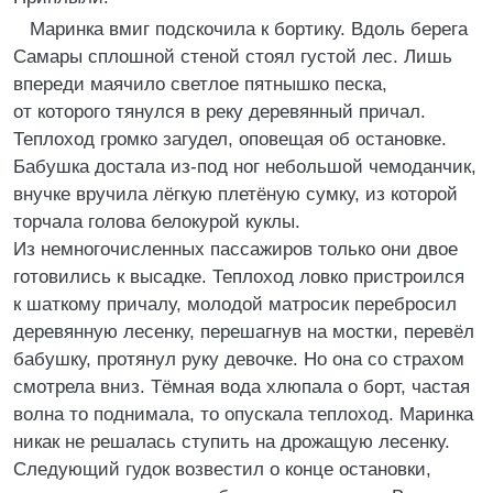
Маринка вмиг подскочила к бортику. Вдоль берега
Самары сплошной стеной стоял густой лес. Лишь
впереди маячило светлое пятнышко песка,
от которого тянулся в реку деревянный причал.
Теплоход громко загудел, оповещая об остановке.
Бабушка достала из-под ног небольшой чемоданчик,
внучке вручила лёгкую плетёную сумку, из которой
торчала голова белокурой куклы.
Из немногочисленных пассажиров только они двое
готовились к высадке. Теплоход ловко пристроился
к шаткому причалу, молодой матросик перебросил
деревянную лесенку, перешагнув на мостки, перевёл
бабушку, протянул руку девочке. Но она со страхом
смотрела вниз. Тёмная вода хлюпала о борт, частая
волна то поднимала, то опускала теплоход. Маринка
никак не решалась ступить на дрожащую лесенку.
Следующий гудок возвестил о конце остановки,