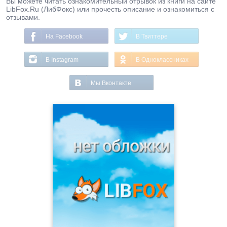
Вы можете читать ознакомительный отрывок из книги на сайте
LibFox.Ru (ЛибФокс) или прочесть описание и ознакомиться с
отзывами.
На Facebook
В Твиттере
В Instagram
В Одноклассниках
Мы Вконтакте