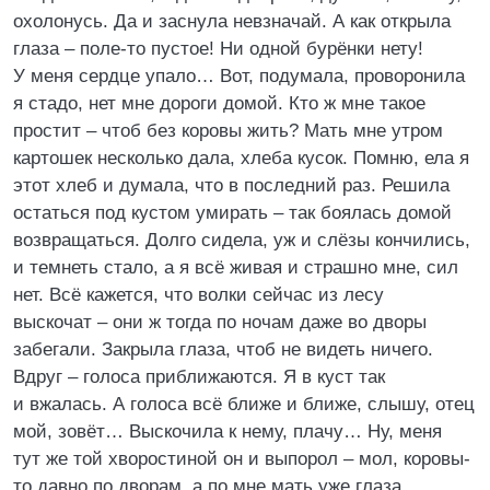
охолонусь. Да и заснула невзначай. А как открыла
глаза – поле-то пустое! Ни одной бурёнки нету!
У меня сердце упало… Вот, подумала, проворонила
я стадо, нет мне дороги домой. Кто ж мне такое
простит – чтоб без коровы жить? Мать мне утром
картошек несколько дала, хлеба кусок. Помню, ела я
этот хлеб и думала, что в последний раз. Решила
остаться под кустом умирать – так боялась домой
возвращаться. Долго сидела, уж и слёзы кончились,
и темнеть стало, а я всё живая и страшно мне, сил
нет. Всё кажется, что волки сейчас из лесу
выскочат – они ж тогда по ночам даже во дворы
забегали. Закрыла глаза, чтоб не видеть ничего.
Вдруг – голоса приближаются. Я в куст так
и вжалась. А голоса всё ближе и ближе, слышу, отец
мой, зовёт… Выскочила к нему, плачу… Ну, меня
тут же той хворостиной он и выпорол – мол, коровы-
то давно по дворам, а по мне мать уже глаза