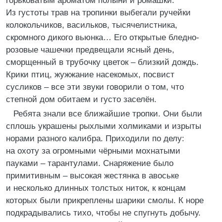
горьковатым ароматом полыни и ромашки.
Из густоты трав на тропинки выбегали ручейки
колокольчиков, васильков, тысячелистника,
скромного дикого вьюнка… Его открытые бледно-
розовые чашечки предвещали ясный день,
сморщенный в трубочку цветок – близкий дождь.
Крики птиц, жужжание насекомых, посвист
сусликов – все эти звуки говорили о том, что
степной дом обитаем и густо заселён.
Ребята знали все ближайшие тропки. Они были
сплошь украшены рыхлыми холмиками и изрыты
норами разного калибра. Приходили по делу:
на охоту за огромными чёрными мохнатыми
пауками – тарантулами. Снаряжение было
примитивным – высокая жестянка в авоське
и несколько длинных толстых ниток, к концам
которых были прикреплены шарики смолы. К норе
подкрадывались тихо, чтобы не спугнуть добычу.