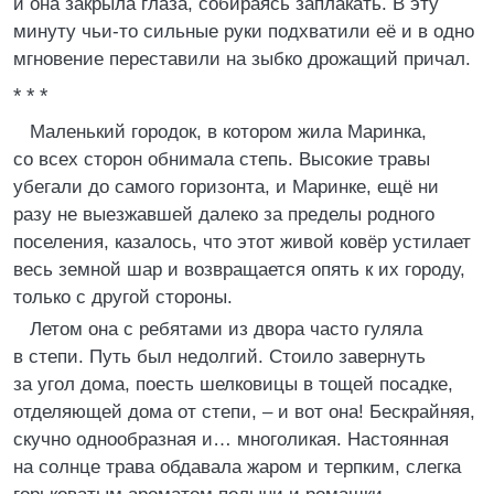
и она закрыла глаза, собираясь заплакать. В эту
минуту чьи-то сильные руки подхватили её и в одно
мгновение переставили на зыбко дрожащий причал.
* * *
Маленький городок, в котором жила Маринка,
со всех сторон обнимала степь. Высокие травы
убегали до самого горизонта, и Маринке, ещё ни
разу не выезжавшей далеко за пределы родного
поселения, казалось, что этот живой ковёр устилает
весь земной шар и возвращается опять к их городу,
только с другой стороны.
Летом она с ребятами из двора часто гуляла
в степи. Путь был недолгий. Стоило завернуть
за угол дома, поесть шелковицы в тощей посадке,
отделяющей дома от степи, – и вот она! Бескрайняя,
скучно однообразная и… многоликая. Настоянная
на солнце трава обдавала жаром и терпким, слегка