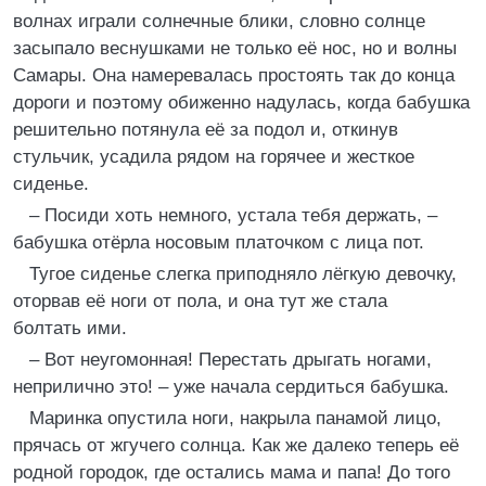
волнах играли солнечные блики, словно солнце
засыпало веснушками не только её нос, но и волны
Самары. Она намеревалась простоять так до конца
дороги и поэтому обиженно надулась, когда бабушка
решительно потянула её за подол и, откинув
стульчик, усадила рядом на горячее и жесткое
сиденье.
– Посиди хоть немного, устала тебя держать, –
бабушка отёрла носовым платочком с лица пот.
Тугое сиденье слегка приподняло лёгкую девочку,
оторвав её ноги от пола, и она тут же стала
болтать ими.
– Вот неугомонная! Перестать дрыгать ногами,
неприлично это! – уже начала сердиться бабушка.
Маринка опустила ноги, накрыла панамой лицо,
прячась от жгучего солнца. Как же далеко теперь её
родной городок, где остались мама и папа! До того