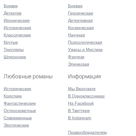
Боевик
Боевая
Детектив
Героическая
Иронические
Детективная
Исторические
Космическая
Классические
Научная
Крутые
Психологическая
Триллеры
Ужасы и Мистика
Шпионские
Фэнтези
Эпическая
Любовные романы
Информация
Исторические
Мы Вконтакте
Короткие
В Одноклассниках
Фантастические
На Facebook
Остросюжетные
В Твиттере
Современные
В Instagram
Эротические
Правообладателям