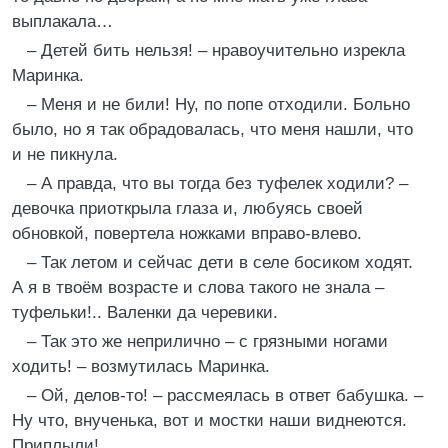
выплакала…
– Детей бить нельзя! – нравоучительно изрекла
Маринка.
– Меня и не били! Ну, по попе отходили. Больно
было, но я так обрадовалась, что меня нашли, что
и не пикнула.
– А правда, что вы тогда без туфелек ходили? –
девочка приоткрыла глаза и, любуясь своей
обновкой, повертела ножками вправо-влево.
– Так летом и сейчас дети в селе босиком ходят.
А я в твоём возрасте и слова такого не знала –
туфельки!.. Валенки да черевики.
– Так это же неприлично – с грязными ногами
ходить! – возмутилась Маринка.
– Ой, делов-то! – рассмеялась в ответ бабушка. –
Ну что, внученька, вот и мостки наши виднеются.
Приплыли!