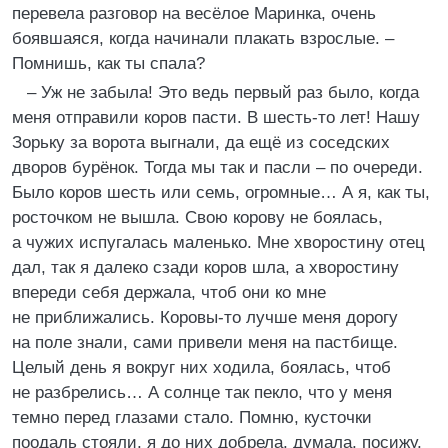
перевела разговор на весёлое Маринка, очень
боявшаяся, когда начинали плакать взрослые. –
Помнишь, как ты спала?
– Уж не забыла! Это ведь первый раз было, когда
меня отправили коров пасти. В шесть-то лет! Нашу
Зорьку за ворота выгнали, да ещё из соседских
дворов бурёнок. Тогда мы так и пасли – по очереди.
Было коров шесть или семь, огромные… А я, как ты,
росточком не вышла. Свою корову не боялась,
а чужих испугалась маленько. Мне хворостину отец
дал, так я далеко сзади коров шла, а хворостину
впереди себя держала, чтоб они ко мне
не приближались. Коровы-то лучше меня дорогу
на поле знали, сами привели меня на пастбище.
Целый день я вокруг них ходила, боялась, чтоб
не разбрелись… А солнце так пекло, что у меня
темно перед глазами стало. Помню, кусточки
поодаль стояли, я до них добрела, думала, посижу,