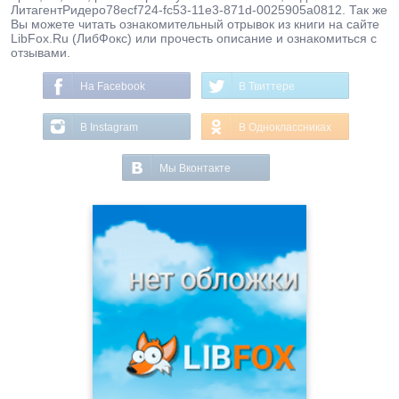
ЛитагентРидеро78ecf724-fc53-11e3-871d-0025905a0812. Так же
Вы можете читать ознакомительный отрывок из книги на сайте
LibFox.Ru (ЛибФокс) или прочесть описание и ознакомиться с
отзывами.
На Facebook
В Твиттере
В Instagram
В Одноклассниках
Мы Вконтакте