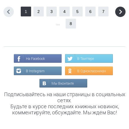
1
2
3
4
5
6
7
...
8
На Facebook
В Твиттере
В Instagram
В Одноклассниках
Мы Вконтакте
Подписывайтесь на наши страницы в социальных
сетях.
Будьте в курсе последних книжных новинок,
комментируйте, обсуждайте. Мы ждём Вас!