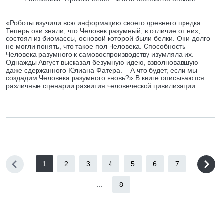
«Роботы изучили всю информацию своего древнего предка.
Теперь они знали, что Человек разумный, в отличие от них,
состоял из биомассы, основой которой были белки. Они долго
не могли понять, что такое пол Человека. Способность
Человека разумного к самовоспроизводству изумляла их.
Однажды Август высказал безумную идею, взволновавшую
даже сдержанного Юлиана Фатера. – А что будет, если мы
создадим Человека разумного вновь?» В книге описываются
различные сценарии развития человеческой цивилизации.
1
2
3
4
5
6
7
...
8