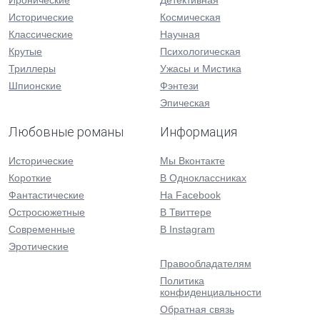
Иронические
Детективная
Исторические
Космическая
Классические
Научная
Крутые
Психологическая
Триллеры
Ужасы и Мистика
Шпионские
Фэнтези
Эпическая
Любовные романы
Информация
Исторические
Мы Вконтакте
Короткие
В Одноклассниках
Фантастические
На Facebook
Остросюжетные
В Твиттере
Современные
В Instagram
Эротические
Правообладателям
Политика
конфиденциальности
Обратная связь