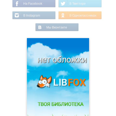
На Facebook
В Твиттере
В Instagram
В Одноклассниках
Мы Вконтакте