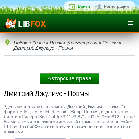
Войти
Регистрация
LibFox
»
Книги
»
Поэзия, Драматургия
»
Поэзия
»
Дмитрий Джулиус - Поэмы
Авторские права
Дмитрий Джулиус - Поэмы
Здесь можно купить и скачать "Дмитрий Джулиус - Поэмы" в
формате fb2, epub, txt, doc, pdf. Жанр: Поэзия, издательство
ЛитагентРидеро78ecf724-fc53-11e3-871d-0025905a0812. Так же
Вы можете читать ознакомительный отрывок из книги на сайте
LibFox.Ru (ЛибФокс) или прочесть описание и ознакомиться с
отзывами.