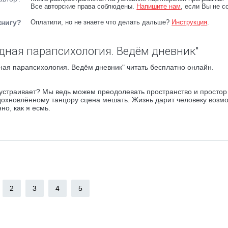
Все авторские права соблюдены.
Напишите нам
, если Вы не с
книгу?
Оплатили, но не знаете что делать дальше?
Инструкция
.
дная парапсихология. Ведём дневник"
ая парапсихология. Ведём дневник" читать бесплатно онлайн.
 устраивает? Мы ведь можем преодолевать пространство и простор
 вдохновлённому танцору сцена мешать. Жизнь дарит человеку возм
о, как я есмь.
2
3
4
5