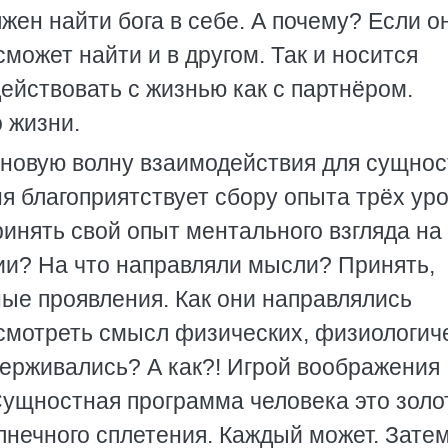
лжен найти бога в себе. А почему? Если о
сможет найти и в другом. Так и носится
действовать с жизнью как с партнёром.
 жизни.
новую волну взаимодействия для сущнос
я благоприятствует сбору опыта трёх ур
инять свой опыт ментального взгляда на
ии? На что направляли мысли? Принять,
ые проявления. Как они направлялись
смотреть смысл физических, физиологич
держивались? А как?! Игрой воображения
ущностная программа человека это золо
лнечного сплетения. Каждый может. Зате