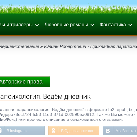
вы и триллеры
Любовные романы
Фантастика
вершенствование
» Юлиан Робертович - Прикладная парапсих
Авторские права
апсихология. Ведём дневник
ладная парапсихология. Ведём дневник" в формате fb2, epub, txt, d
идеро78ecf724-fc53-11e3-871d-0025905a0812. Так же Вы можете ч
ЛибФокс) или прочесть описание и ознакомиться с отзывами.
В Instagram
В Одноклассниках
Мы Вконтак