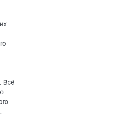
е
их
го
. Всё
го
ого
.