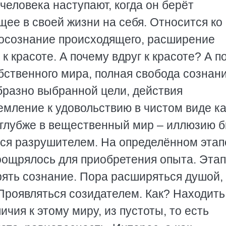
еловека наступают, когда он берёт
щее в своей жизни на себя. Относится ко
а осознание происходящего, расширение
к красоте. А почему вдруг к красоте? А п
обственного мира, полная свобода сознани
разно выбранной цели, действия
емление к удовольствию в чистом виде ка
 глубже в вещественный мир – иллюзию б
тся разрушителем. На определённом этап
ощрялось для приобретения опыта. Этап
рять сознание. Пора расширяться душой,
Проявляться созидателем. Как? Находить
ичия к этому миру, из пустоты, то есть