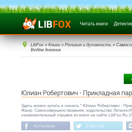
Читать книги
Детекти
LibFox
»
Книги
»
Религия и духовность
»
Самосо
Ведём дневник
Юлиан Робертович - Прикладная пар
Здесь можно купить и скачать " Юлиан Робертович - Прик
Жанр: Самосовершенствование, издательство ЛитагентР
ознакомительный отрывок из книги на сайте LibFox.Ru (
На Facebook
В Твиттере