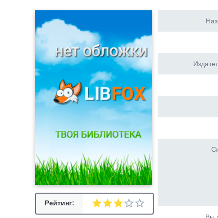
Наз
Издател
Ск
Рейтинг:
Вы 