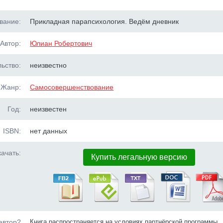
вание:
Прикладная парапсихология. Ведём дневник
Автор:
Юлиан Робертович
ьство:
неизвестно
Жанр:
Самосовершенствование
Год:
неизвестен
ISBN:
нет данных
ачать:
Купить легальную версию
автор?
Книга распространяется на условиях партнёрской программы.