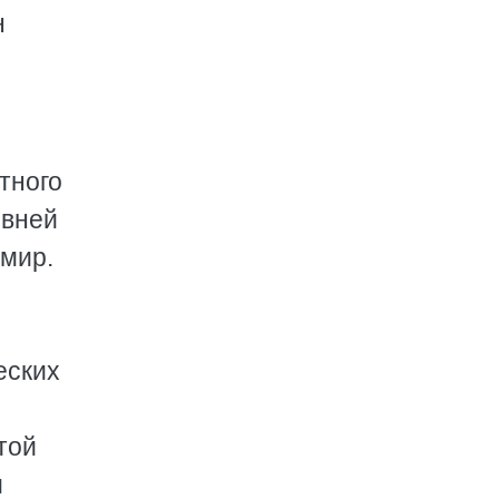
н
тного
овней
 мир.
еских
той
м