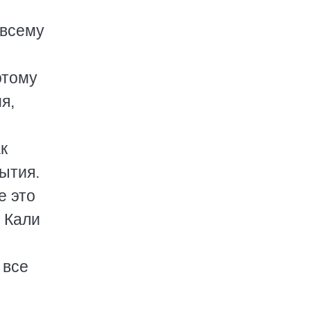
 всему
отому
я,
к
ытия.
е это
 Кали
 все