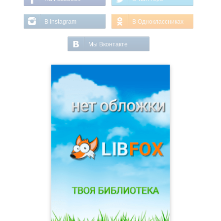
В Instagram
В Одноклассниках
Мы Вконтакте