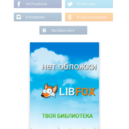
На Facebook
В Твиттере
В Instagram
В Одноклассниках
Мы Вконтакте