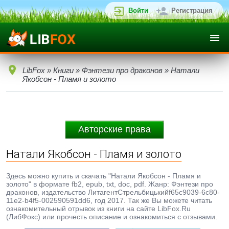
Войти
Регистрация
LibFox
»
Книги
»
Фэнтези про драконов
» Натали
Якобсон - Пламя и золото
Авторские права
Натали Якобсон - Пламя и золото
Здесь можно купить и скачать "Натали Якобсон - Пламя и
золото" в формате fb2, epub, txt, doc, pdf. Жанр: Фэнтези про
драконов, издательство ЛитагентСтрельбицькийf65c9039-6c80-
11e2-b4f5-002590591dd6, год 2017. Так же Вы можете читать
ознакомительный отрывок из книги на сайте LibFox.Ru
(ЛибФокс) или прочесть описание и ознакомиться с отзывами.