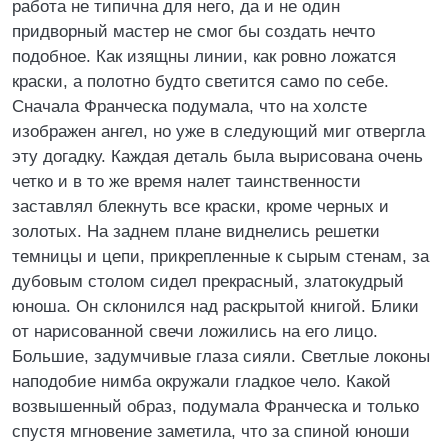
работа не типична для него, да и не один
придворный мастер не смог бы создать нечто
подобное. Как изящны линии, как ровно ложатся
краски, а полотно будто светится само по себе.
Сначала Франческа подумала, что на холсте
изображен ангел, но уже в следующий миг отвергла
эту догадку. Каждая деталь была вырисована очень
четко и в то же время налет таинственности
заставлял блекнуть все краски, кроме черных и
золотых. На заднем плане виднелись решетки
темницы и цепи, прикрепленные к сырым стенам, за
дубовым столом сидел прекрасный, златокудрый
юноша. Он склонился над раскрытой книгой. Блики
от нарисованной свечи ложились на его лицо.
Большие, задумчивые глаза сияли. Светлые локоны
наподобие нимба окружали гладкое чело. Какой
возвышенный образ, подумала Франческа и только
спустя мгновение заметила, что за спиной юноши