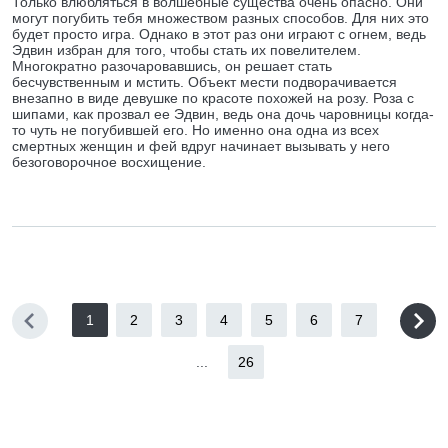
Только влюбляться в волшебные существа очень опасно. Они
могут погубить тебя множеством разных способов. Для них это
будет просто игра. Однако в этот раз они играют с огнем, ведь
Эдвин избран для того, чтобы стать их повелителем.
Многократно разочаровавшись, он решает стать
бесчувственным и мстить. Объект мести подворачивается
внезапно в виде девушке по красоте похожей на розу. Роза с
шипами, как прозвал ее Эдвин, ведь она дочь чаровницы когда-
то чуть не погубившей его. Но именно она одна из всех
смертных женщин и фей вдруг начинает вызывать у него
безоговорочное восхищение.
1
2
3
4
5
6
7
...
26