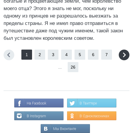
богатые и процветающие земли, чем королевство
моего отца? Этого я знать не мог, поскольку ни
одному из принцев не разрешалось выезжать за
пределы страны. Я не имел право отправиться в
путешествие даже под чужим именем, такой закон
был установлен королевским советом.
1
2
3
4
5
6
7
...
26
На Facebook
В Твиттере
В Instagram
В Одноклассниках
Мы Вконтакте