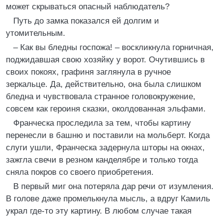
может скрываться опасный наблюдатель?
Путь до замка показался ей долгим и
утомительным.
– Как вы бледны госпожа! – воскликнула горничная,
поджидавшая свою хозяйку у ворот. Очутившись в
своих покоях, графиня заглянула в ручное
зеркальце. Да, действительно, она была слишком
бледна и чувствовала странное головокружение,
совсем как героиня сказки, околдованная эльфами.
Франческа проследила за тем, чтобы картину
перенесли в башню и поставили на мольберт. Когда
слуги ушли, Франческа задернула шторы на окнах,
зажгла свечи в резном канделябре и только тогда
сняла покров со своего приобретения.
В первый миг она потеряла дар речи от изумления.
В голове даже промелькнула мысль, а вдруг Камиль
украл где-то эту картину. В любом случае такая