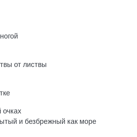
ногой
твы от листвы
тке
 очках
мытый и безбрежный как море