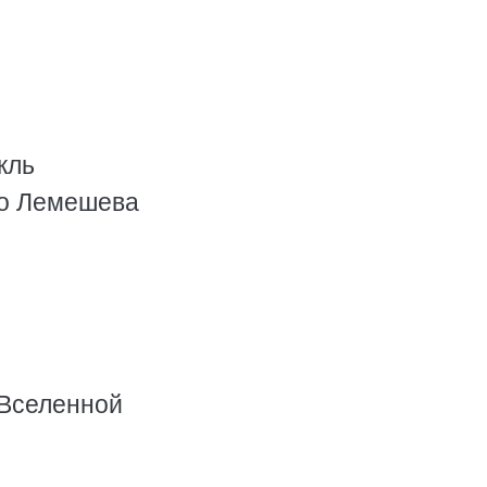
кль
го Лемешева
 Вселенной