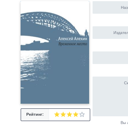
Наз
Издател
Ск
Рейтинг:
Вы 