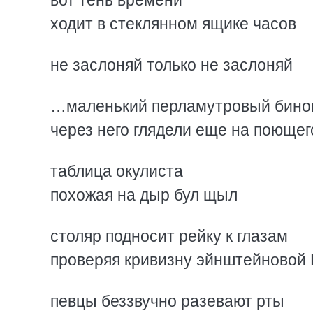
вот тень времени
ходит в стеклянном ящике часов
не заслоняй только не заслоняй
…маленький перламутровый бино
через него глядели еще на поюще
таблица окулиста
похожая на дыр бул щыл
столяр подносит рейку к глазам
проверяя кривизну эйнштейновой
певцы беззвучно разевают рты