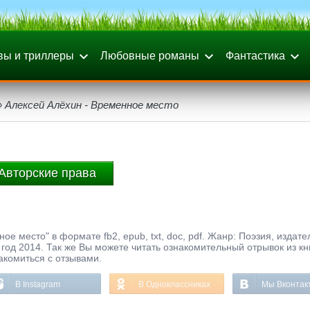
вы и триллеры
Любовные романы
Фантастика
 Алексей Алёхин - Временное место
Авторские права
ое место" в формате fb2, epub, txt, doc, pdf. Жанр: Поэзия, издате
од 2014. Так же Вы можете читать ознакомительный отрывок из кн
акомиться с отзывами.
В Instagram
В Одноклассниках
Мы Вконтак