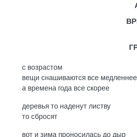
ВР
Г
с возрастом
вещи снашиваются все медленнее
а времена года все скорее
деревья то наденут листву
то сбросят
вот и зима проносилась до дыр