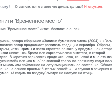
книгу?
Оплатили, но не знаете что делать дальше?
Инструкция
.
книги "Временное место"
ние "Временное место" читать бесплатно онлайн.
рион», автора сборников «Записки бумажного змея» (2004) и «Гол
й поэтике автор продолжает развивать традицию верлибра. Образы,
клы, четки, зримы и часто строятся по закону придуманной автор
зни животных» Брэма или саркастическая антитеза, в которой
десе. В коротких зарисовках вроде «кашляю, кашляю/ и мне отзыв
глухонемой» или «во мне/ по зеленой траве/ по-прежнему ходит пол
ет мысль или пойманное на лету эмоциональное состояние. Обща
ение на основе простых бытовых вещей: «…и слушая в вечерних с
думаешь/ ходить по воздуху/ смотри не наступи на птиц».