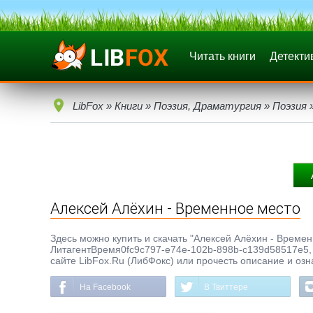
Читать книги
Детекти
LibFox
»
Книги
»
Поэзия, Драматургия
»
Поэзия
»
Алексей Алёхин - Временное место
Здесь можно купить и скачать "Алексей Алёхин - Временн
ЛитагентВремя0fc9c797-e74e-102b-898b-c139d58517e5, г
сайте LibFox.Ru (ЛибФокс) или прочесть описание и озн
На Facebook
В Твиттере