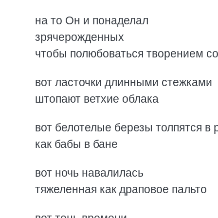
на то Он и понаделал
зрячерожденных
чтобы полюбоваться творением с
вот ласточки длинными стежками
штопают ветхие облака
вот белотелые березы толпятся в
как бабы в бане
вот ночь навалилась
тяжеленная как драповое пальто