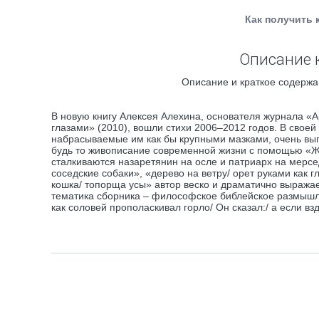
Как получить 
Описание 
Описание и краткое содержа
В новую книгу Алексея Алехина, основателя журнала «А
глазами» (2010), вошли стихи 2006–2012 годов. В свое
набрасываемые им как бы крупными мазками, очень выпу
будь то живописание современной жизни с помощью «Жи
сталкиваются назаретянин на осле и патриарх на мерсе
соседские собаки», «дерево на ветру/ орет руками как 
кошка/ топорща усы» автор веско и драматично выража
тематика сборника – философское библейское размышл
как соловей прополаскивал горло/ Он сказал:/ а если вз