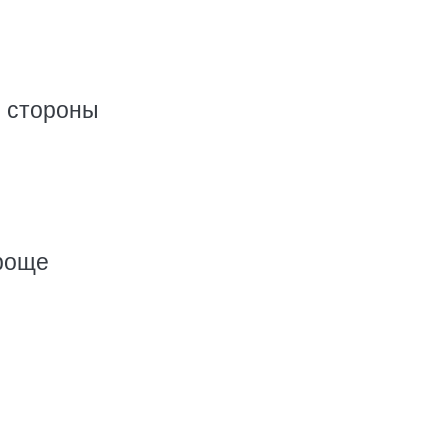
о стороны
 роще