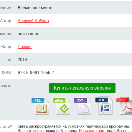
вание:
Временное место
Автор:
Алексей Алёхин
ьство:
неизвестно
Жанр:
Поэзия
Год:
2014
ISBN:
978-5-9691-1055-7
ачать:
Купить легальную версию
автор?
Книга распространяется на условиях партнёрской программы.
Все авторские права соблюдены.
Напишите нам
, если Вы не с