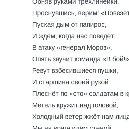
Обняв руками трёхлинейки.
Проснувшись, верим: «Повезёт
Пуская дым от папирос,
И ждём, когда нас поведёт
В атаку «генерал Мороз».
Опять звучит команда «В бой!»
Ревут взбесившиеся пушки,
И старшина своей рукой
Плеснёт по «сто» солдатам в к
Метель кружит над головой,
Холодный ветер жжёт нам лица
Мы на врага идём стеной,