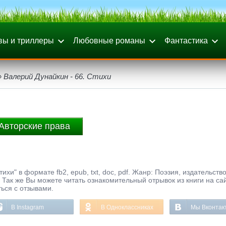
вы и триллеры
Любовные романы
Фантастика
 Валерий Дунайкин - 66. Стихи
Авторские права
ихи" в формате fb2, epub, txt, doc, pdf. Жанр: Поэзия, издательств
Так же Вы можете читать ознакомительный отрывок из книги на са
ься с отзывами.
В Instagram
В Одноклассниках
Мы Вконтак