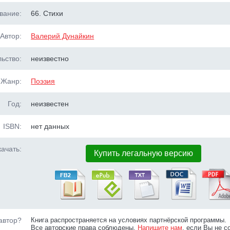
вание:
66. Стихи
Автор:
Валерий Дунайкин
ьство:
неизвестно
Жанр:
Поэзия
Год:
неизвестен
ISBN:
нет данных
ачать:
Купить легальную версию
автор?
Книга распространяется на условиях партнёрской программы.
Все авторские права соблюдены.
Напишите нам
, если Вы не с