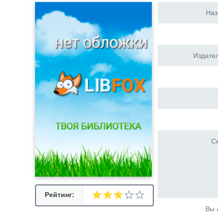
Наз
Издател
Ск
Рейтинг:
Вы 