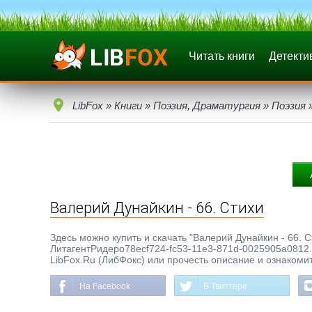
Читать книги
Детекти
LibFox
»
Книги
»
Поэзия, Драматургия
»
Поэзия
»
Валерий Дунайкин - 66. Стихи
Здесь можно купить и скачать "Валерий Дунайкин - 66. Ст
ЛитагентРидеро78ecf724-fc53-11e3-871d-0025905a0812. 
LibFox.Ru (ЛибФокс) или прочесть описание и ознакомит
На Facebook
В Твиттере