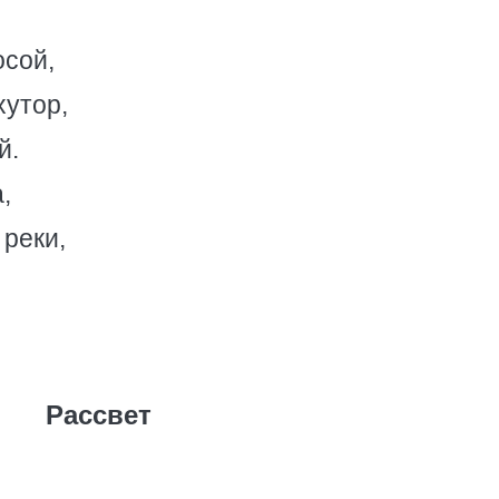
осой,
хутор,
й.
,
реки,
Рассвет