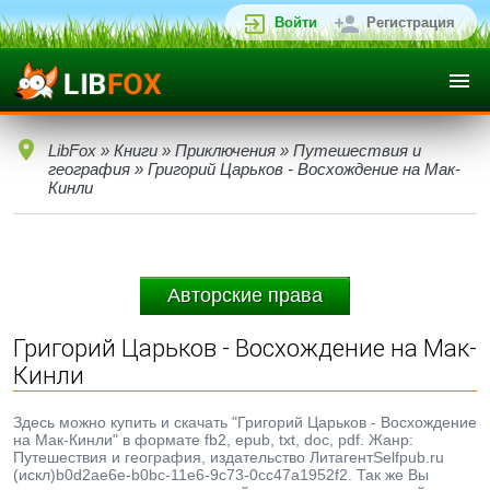
Войти
Регистрация
LibFox
»
Книги
»
Приключения
»
Путешествия и
география
» Григорий Царьков - Восхождение на Мак-
Кинли
Авторские права
Григорий Царьков - Восхождение на Мак-
Кинли
Здесь можно купить и скачать "Григорий Царьков - Восхождение
на Мак-Кинли" в формате fb2, epub, txt, doc, pdf. Жанр:
Путешествия и география, издательство ЛитагентSelfpub.ru
(искл)b0d2ae6e-b0bc-11e6-9c73-0cc47a1952f2. Так же Вы