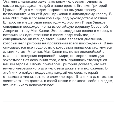
Эта книга написана замечательным человеком, одним из
самых выдающихся людей в наше время. Его имя Григорий
Царьков. Еще в молодом возрасте он получил травму
позвоночника и по сей день прикован к инвалидному креслу. В
мае 2002 года в составе команды под руководством Матвея
Шпаро, он и еще один инвалид – колясочник Игорь Ушаков
совершили восхождение на высочайшую вершину Северной
Америке – гору Мак-Кинли. Это восхождение вошло в мировую
историю как единственное в своем роде событие, не
совершаемое ни кем до этого. Книга является дневником,
который вел Григорий на протяжении всего восхождения. В ней
описываются все трудности, с которыми пришлось столкнуться
альпинистам. А так как Мак-Кинли является опаснейшей в
плане восхождения вершиной в мире, по мере чтения дух
захватывает от осознания того, с чем пришлось столкнуться
нашим героям. Своим примером Григорий доказал, что нет
ничего невозможного для человека даже в его положении. В
этой книге найдет поддержку каждый человек, который
отчаялся в жизни, тот, кого сломило горе. Эта книга для тех, кто
хочет чего – то достичь в своей жизни и показать себе и людям,
что нет ничего невозможного!