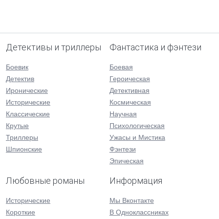
Детективы и триллеры
Фантастика и фэнтези
Боевик
Боевая
Детектив
Героическая
Иронические
Детективная
Исторические
Космическая
Классические
Научная
Крутые
Психологическая
Триллеры
Ужасы и Мистика
Шпионские
Фэнтези
Эпическая
Любовные романы
Информация
Исторические
Мы Вконтакте
Короткие
В Одноклассниках