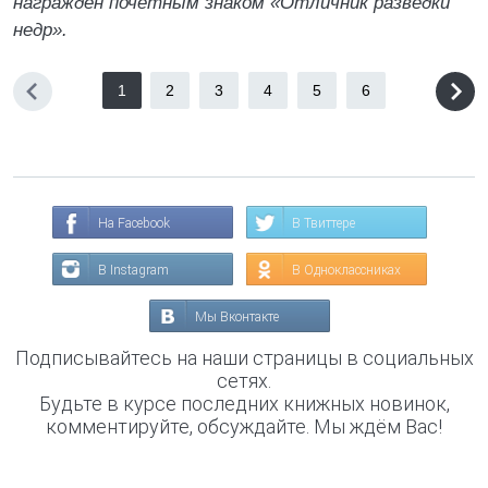
награжден почетным знаком «Отличник разведки
недр».
1
2
3
4
5
6
На Facebook
В Твиттере
В Instagram
В Одноклассниках
Мы Вконтакте
Подписывайтесь на наши страницы в социальных
сетях.
Будьте в курсе последних книжных новинок,
комментируйте, обсуждайте. Мы ждём Вас!