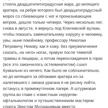
стояла двадцатипятиградусная жара, до кипящего
кратера, на ребре которого был двадцатиградусный
мороз со сбивающим с ног и пронизывающим
ветром, дошли только четверо. Через несколько лет,
снова в августе, я вернусь под Ключевской вулкан,
чтобы показать замечательному хирургу и человеку,
увы, ныне покойному, профессору Николаю
Петровичу Никову, как я хожу, без преувеличения
сказать, на «его» ногах, правую после тяжелой
травмы в пещерах, а потом переохлаждения в горах
(все это закончилось остеомиелитом) сшил
буквально из ничего. Как было не соблазнительно,
но до кипящего за облаками кратера из-за
налетевшего с океана урагана я не рискну пойти,
останусь в промежуточном лагере. А штурмовая
группа во главе с известным хирургом-
офтальмологом и путешественником мастером
спорта Эрнстом Мулдашевым вместо