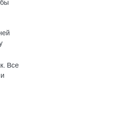
 бы
ней
у
к. Все
ии