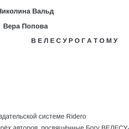
Николина Вальд
Вера Попова
В Е Л Е С У Р О Г А Т О М У
здательской системе Ridero
трёх авторов, посвящённые Богу ВЕЛЕСУ