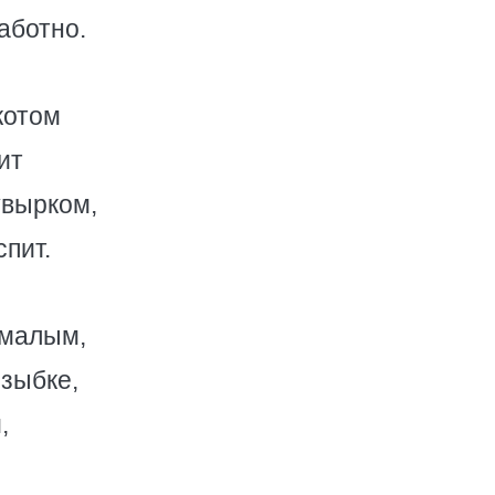
аботно.
котом
ит
увырком,
спит.
 малым,
 зыбке,
,