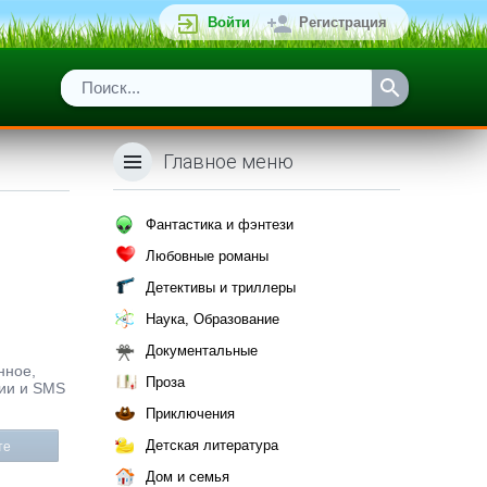
Войти
Регистрация
Главное меню
Фантастика и фэнтези
Любовные романы
Детективы и триллеры
Наука, Образование
Документальные
нное,
Проза
ции и SMS
Приключения
Детская литература
те
Дом и семья