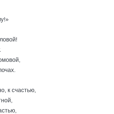
у!»
ловой!
.
омовой,
лочах.
о, к счастью,
тной,
астью,