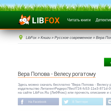
Читать книги
Детекти
LibFox
»
Книги
»
Русское современное
» Вера По
Вера Попова - Велесу рогатому
Здесь можно скачать бесплатно "Вера Попова - Велесу ро
издательство ЛитагентРидеро78ecf724-fc53-11e3-871d-0
на сайте LibFox.Ru (ЛибФокс) или прочесть описание и 
На Facebook
В Твиттере