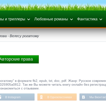
вы и триллеры
Любовные романы
Фантастика
пова - Велесу рогатому
Авторские права
гатому" в формате fb2, epub, txt, doc, pdf. Жанр: Русское совреме
025905a0812. Так же Вы можете читать книгу онлайн без регистра
ознакомиться с отзывами.
В Instagram
В Одноклассниках
Мы Вконтак