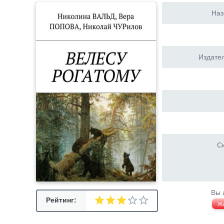
Наз
Издател
Ск
Вы 
Рейтинг:
Ж