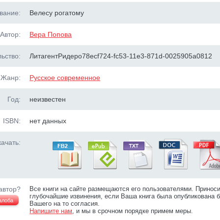
вание:
Велесу рогатому
Автор:
Вера Попова
ьство:
ЛитагентРидеро78ecf724-fc53-11e3-871d-0025905a0812
Жанр:
Русское современное
Год:
неизвестен
ISBN:
нет данных
ачать:
автор?
Все книги на сайте размещаются его пользователями. Принос
глубочайшие извинения, если Ваша книга была опубликована б
алоба
Вашего на то согласия.
Напишите нам
, и мы в срочном порядке примем меры.