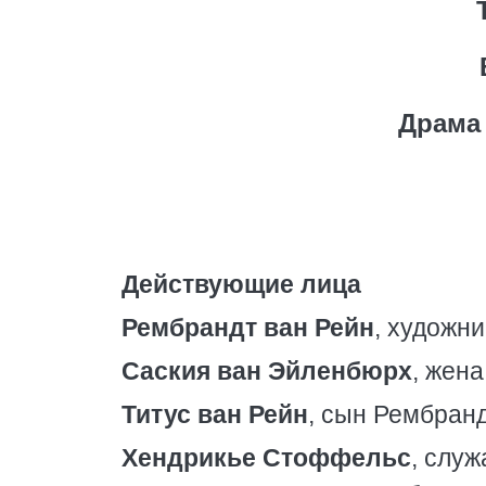
Драма
Действующие лица
Рембрандт ван Рейн
, художни
Саския ван Эйленбюрх
, жен
Титус ван Рейн
, сын Рембранд
Хендрикье Стоффельс
, слу