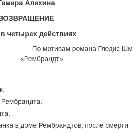
Тамара Алехина
ВОЗВРАЩЕНИЕ
 в четырех действиях
По мотивам романа Гледис Шм
«Рембрандт»
к.
а Рембрандта.
та.
жанка в доме Рембрандтов, после смерти