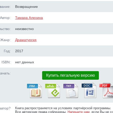
вание:
Возвращение
Автор:
Тамара Алехина
ьство:
неизвестно
Жанр:
Драматургия
Год:
2017
ISBN:
нет данных
ачать:
Купить легальную версию
автор?
Книга распространяется на условиях партнёрской программы.
Все авторские права соблюдены.
Напишите нам
, если Вы не с