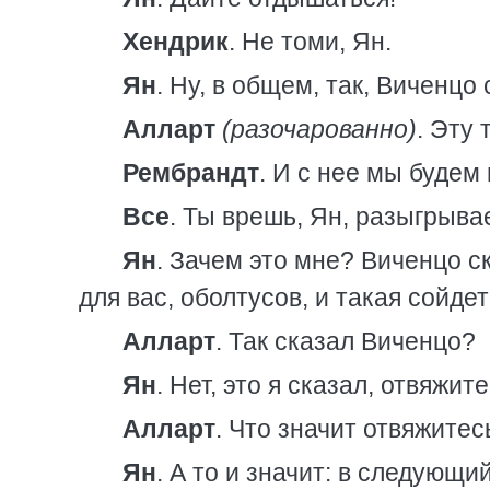
Хендрик
. Не томи, Ян.
Ян
. Ну, в общем, так, Виченцо
Алларт
(разочарованно)
. Эту
Рембрандт
. И с нее мы будем
Все
. Ты врешь, Ян, разыгрыва
Ян
. Зачем это мне? Виченцо с
для вас, оболтусов, и такая сойдет
Алларт
. Так сказал Виченцо?
Ян
. Нет, это я сказал, отвяжите
Алларт
. Что значит отвяжитес
Ян
. А то и значит: в следующи