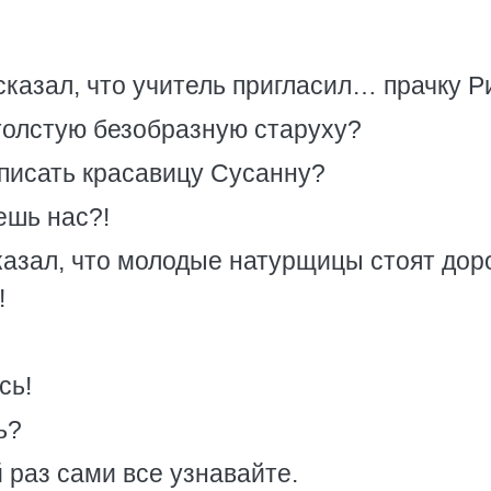
 сказал, что учитель пригласил… прачку Р
 толстую безобразную старуху?
 писать красавицу Сусанну?
ешь нас?!
казал, что молодые натурщицы стоят доро
!
сь!
ь?
й раз сами все узнавайте.