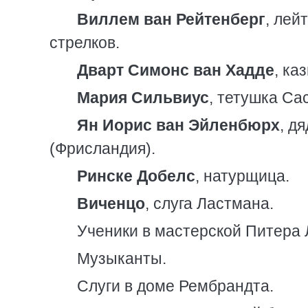
Виллем ван Рейтенберг
, лей
стрелков.
Дварт Симонс ван Хадде
, ка
Мария Сильвиус
, тетушка Са
Ян Иорис ван Эйленбюрх
, д
(Фрисландия).
Ринске Добелс
, натурщица.
Виченцо
, слуга Ластмана.
Ученики в мастерской Питера 
Музыканты.
Слуги в доме Рембрандта.