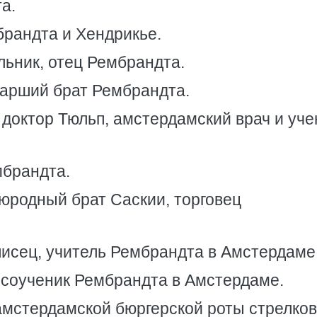
а.
брандта и Хендрикье.
ельник, отец Рембрандта.
тарший брат Рембрандта.
 доктор Тюльп, амстердамский врач и уче
мбрандта.
оюродный брат Саскии, торговец
писец, учитель Рембрандта в Амстердаме
, соученик Рембрандта в Амстердаме.
 амстердамской бюргерской роты стрелков