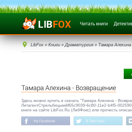
Читать книги
Детекти
LibFox
»
Книги
»
Драматургия
» Тамара Алехина
Тамара Алехина - Возвращение
Здесь можно купить и скачать "Тамара Алехина - Возвращ
ЛитагентСтрельбицькийf65c9039-6c80-11e2-b4f5-0025905
книги на сайте LibFox.Ru (ЛибФокс) или прочесть описа
На Facebook
В Твиттере