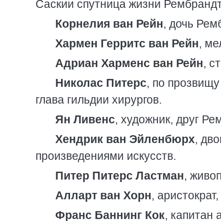
Саскии спутница жизни Рембрандт
Корнелия ван Рейн
, дочь Рем
Хармен Герритс ван Рейн
, м
Адриан Харменс ван Рейн
, с
Николас Питерс
, по прозвищу
глава гильдии хирургов.
Ян Ливенс
, художник, друг Ре
Хендрик ван Эйленбюрх
, дв
произведениями искусств.
Питер Питерс Ластман
, живо
Алларт ван Хорн
, аристократ
Франс Баннинг Кок
, капитан