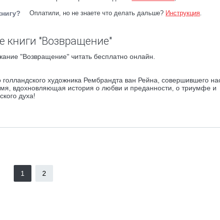
книгу?
Оплатили, но не знаете что делать дальше?
Инструкция
.
 книги "Возвращение"
жание "Возвращение" читать бесплатно онлайн.
го голландского художника Рембрандта ван Рейна, совершившего н
ремя, вдохновляющая история о любви и преданности, о триумфе и
ского духа!
1
2