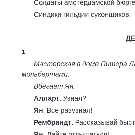
Солдаты амстердамской бюрге
Синдики гильдии суконщиков.
Д
1
Мастерская в доме Питера Л
мольбертами.
Вбегает Ян.
Алларт
. Узнал?
Ян
. Все разузнал!
Рембрандт
. Рассказывай быст
Ян
. Дайте отдышаться!