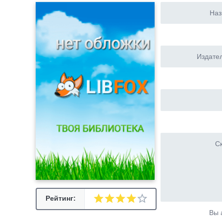
Наз
Издател
Ск
Рейтинг:
Вы 