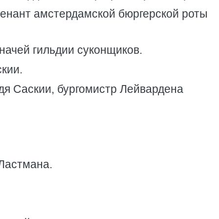
тенант амстердамской бюргерской роты
значей гильдии суконщиков.
скии.
ядя Саскии, бургомистр Лейвардена
Ластмана.