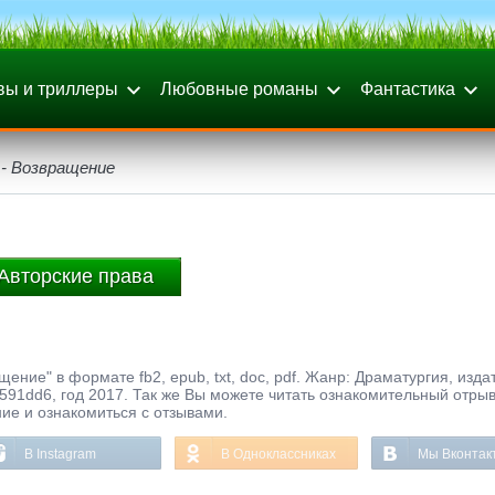
вы и триллеры
Любовные романы
Фантастика
 - Возвращение
Авторские права
ение" в формате fb2, epub, txt, doc, pdf. Жанр: Драматургия, изда
91dd6, год 2017. Так же Вы можете читать ознакомительный отрыв
ние и ознакомиться с отзывами.
В Instagram
В Одноклассниках
Мы Вконтак