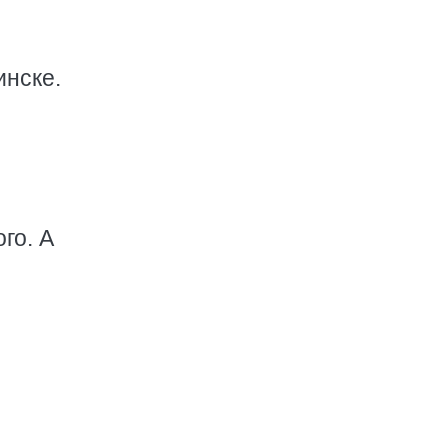
инске.
го. А