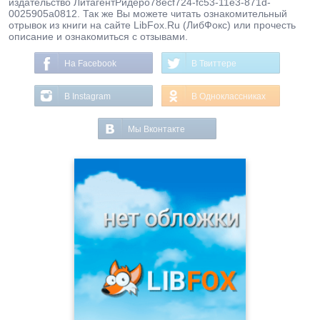
издательство ЛитагентРидеро78ecf724-fc53-11e3-871d-
0025905a0812. Так же Вы можете читать ознакомительный
отрывок из книги на сайте LibFox.Ru (ЛибФокс) или прочесть
описание и ознакомиться с отзывами.
На Facebook
В Твиттере
В Instagram
В Одноклассниках
Мы Вконтакте