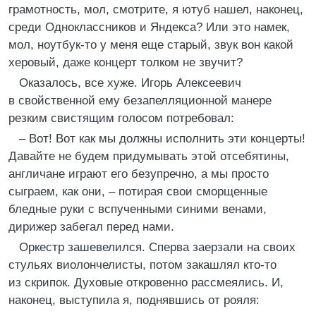
грамотность, мол, смотрите, я ютуб нашел, наконец,
среди Одноклассников и Яндекса? Или это намек,
мол, ноутбук-то у меня еще старый, звук вон какой
херовый, даже концерт толком не звучит?
Оказалось, все хуже. Игорь Алексеевич
в свойственной ему безапелляционной манере
резким свистящим голосом потребовал:
– Вот! Вот как мы должны исполнить эти концерты!
Давайте не будем придумывать этой отсебятины,
англичане играют его безупречно, а мы просто
сыграем, как они, – потирая свои сморщенные
бледные руки с вспученными синими венами,
дирижер забегал перед нами.
Оркестр зашевелился. Сперва заерзали на своих
стульях виолончелисты, потом закашлял кто-то
из скрипок. Духовые откровенно рассмеялись. И,
наконец, выступила я, поднявшись от рояля: