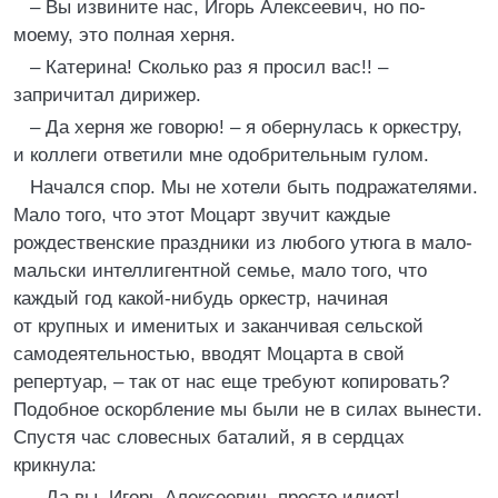
– Вы извините нас, Игорь Алексеевич, но по-
моему, это полная херня.
– Катерина! Сколько раз я просил вас!! –
запричитал дирижер.
– Да херня же говорю! – я обернулась к оркестру,
и коллеги ответили мне одобрительным гулом.
Начался спор. Мы не хотели быть подражателями.
Мало того, что этот Моцарт звучит каждые
рождественские праздники из любого утюга в мало-
мальски интеллигентной семье, мало того, что
каждый год какой-нибудь оркестр, начиная
от крупных и именитых и заканчивая сельской
самодеятельностью, вводят Моцарта в свой
репертуар, – так от нас еще требуют копировать?
Подобное оскорбление мы были не в силах вынести.
Спустя час словесных баталий, я в сердцах
крикнула:
– Да вы, Игорь Алексеевич, просто идиот!