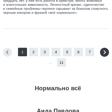
тридцать лет, у нее есть работа в оркестре, много знакомых
и алкогольная зависимость. Личностный кризис, одиночество
и семейные проблемы героиня скрывает за бокалом спиртного,
черным юмором и фразой «всё нормально».
1
2
3
4
5
6
7
...
11
Нормально всё
Аида Павлова