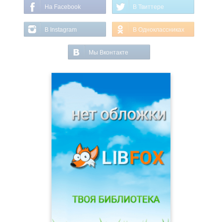
На Facebook
В Твиттере
В Instagram
В Одноклассниках
Мы Вконтакте