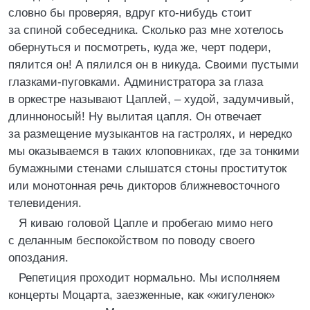
словно бы проверяя, вдруг кто-нибудь стоит
за спиной собеседника. Сколько раз мне хотелось
обернуться и посмотреть, куда же, черт подери,
пялится он! А пялился он в никуда. Своими пустыми
глазками-пуговками. Администратора за глаза
в оркестре называют Цаплей, – худой, задумчивый,
длинноносый! Ну вылитая цапля. Он отвечает
за размещение музыкантов на гастролях, и нередко
мы оказываемся в таких клоповниках, где за тонкими
бумажными стенами слышатся стоны проституток
или монотонная речь дикторов ближневосточного
телевидения.
Я киваю головой Цапле и пробегаю мимо него
с деланным беспокойством по поводу своего
опоздания.
Репетиция проходит нормально. Мы исполняем
концерты Моцарта, заезженные, как «жигуленок»