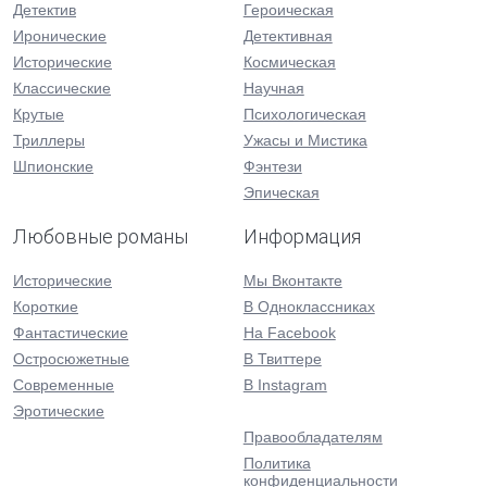
Детектив
Героическая
Иронические
Детективная
Исторические
Космическая
Классические
Научная
Крутые
Психологическая
Триллеры
Ужасы и Мистика
Шпионские
Фэнтези
Эпическая
Любовные романы
Информация
Исторические
Мы Вконтакте
Короткие
В Одноклассниках
Фантастические
На Facebook
Остросюжетные
В Твиттере
Современные
В Instagram
Эротические
Правообладателям
Политика
конфиденциальности