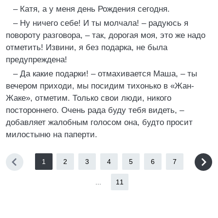
– Катя, а у меня день Рождения сегодня.
– Ну ничего себе! И ты молчала! – радуюсь я
повороту разговора, – так, дорогая моя, это же надо
отметить! Извини, я без подарка, не была
предупреждена!
– Да какие подарки! – отмахивается Маша, – ты
вечером приходи, мы посидим тихонько в «Жан-
Жаке», отметим. Только свои люди, никого
постороннего. Очень рада буду тебя видеть, –
добавляет жалобным голосом она, будто просит
милостыню на паперти.
1
2
3
4
5
6
7
...
11