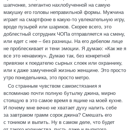
шапчонке, элегантно нахлобученной на самую
макушку его головы неправильной формы. Мужчина
играет на смартфоне в какую-то увлекательную игру,
вроде пузырей или шариков. Скорее всего, это
доблестный сотрудник ЧОПа отправляется на смену,
или едет с нее – без разницы. На его дебелом лице
не проблескивает и тени эмоции. Я думаю: «Как же я
все это ненавижу». Думаю так, без конкретной
привязки к поедателю сырных слоек или охраннику,
или к даже замученной жизнью женщине. Это просто
утро понедельника, это просто метро.
Со странным чувством самоистязания я
вспоминаю почти полную бутылку джина, мирно
стоящую в это самое время в ящике на моей кухне.
И почему мне вечно не хватает духу налить себе
за завтраком грамм сорок джина? Смешать его
с тоником и выпить. Ну в самом деле, что будет
от такого количества, пусть даже и выпитого