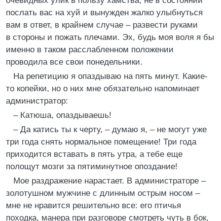
очевидных улик в пользу хамства, не в состоянии
послать вас на хуй и вынужден жалко улыбнуться
вам в ответ, в крайнем случае – развести руками
в стороны и пожать плечами. Эх, будь моя воля я бы
именно в таком расслабленном положении
проводила все свои понедельники.
На репетицию я опаздываю на пять минут. Какие-
то копейки, но о них мне обязательно напоминает
администратор:
– Катюша, опаздываешь!
– Да катись ты к черту, – думаю я, – не могут уже
три года снять нормальное помещение! Три года
приходится вставать в пять утра, а тебе еще
полощут мозги за пятиминутное опоздание!
Мое раздражение нарастает. В администраторе –
золотушном мужчине с длинным острым носом –
мне не нравится решительно все: его птичья
походка, манера при разговоре смотреть чуть в бок,