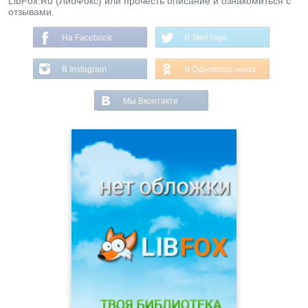
LibFox.Ru (ЛибФокс) или прочесть описание и ознакомиться с
отзывами.
На Facebook
В Твиттере
В Instagram
В Одноклассниках
Мы Вконтакте