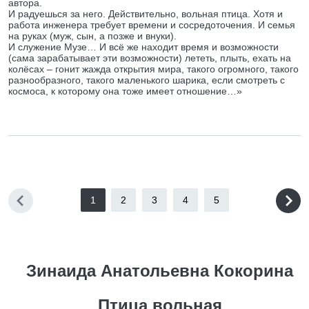
автора.
И радуешься за него. Действительно, вольная птица. Хотя и
работа инженера требует времени и сосредоточения. И семья
на руках (муж, сын, а позже и внуки).
И служение Музе… И всё же находит время и возможности
(сама зарабатывает эти возможности) лететь, плыть, ехать на
колёсах – гонит жажда открытия мира, такого огромного, такого
разнообразного, такого маленького шарика, если смотреть с
космоса, к которому она тоже имеет отношение…»
1
2
3
4
5
Зинаида Анатольевна Кокорина
Птица вольная