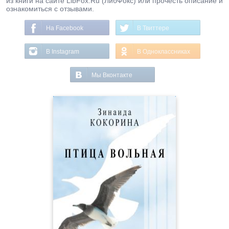
из книги на сайте LibFox.Ru (ЛибФокс) или прочесть описание и
ознакомиться с отзывами.
На Facebook
В Твиттере
В Instagram
В Одноклассниках
Мы Вконтакте