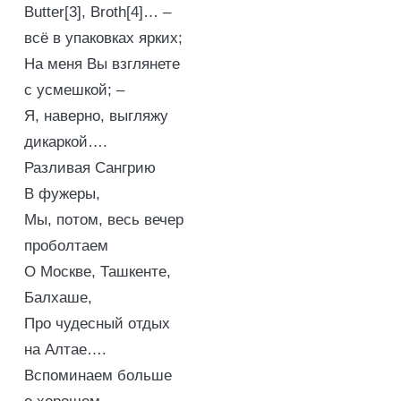
Butter[3], Broth[4]… –
всё в упаковках ярких;
На меня Вы взглянете
с усмешкой; –
Я, наверно, выгляжу
дикаркой….
Разливая Сангрию
В фужеры,
Мы, потом, весь вечер
проболтаем
О Москве, Ташкенте,
Балхаше,
Про чудесный отдых
на Алтае….
Вспоминаем больше