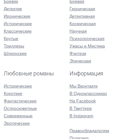
Боевик
Боевая
Детектив
Героическая
Иронические
Детективная
Исторические
Космическая
Классические
Научная
Крутые
Психологическая
Триллеры
Ужасы и Мистика
Шпионские
Фэнтези
Эпическая
Любовные романы
Информация
Исторические
Мы Вконтакте
Короткие
В Одноклассниках
Фантастические
На Facebook
Остросюжетные
В Твиттере
Современные
В Instagram
Эротические
Правообладателям
Политика