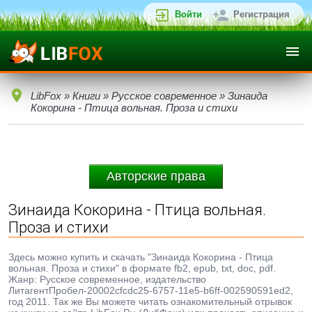
Войти
Регистрация
LibFox
»
Книги
»
Русское современное
» Зинаида
Кокорина - Птица вольная. Проза и стихи
Авторские права
Зинаида Кокорина - Птица вольная.
Проза и стихи
Здесь можно купить и скачать "Зинаида Кокорина - Птица
вольная. Проза и стихи" в формате fb2, epub, txt, doc, pdf.
Жанр: Русское современное, издательство
ЛитагентПробел-20002cfcdc25-6757-11e5-b6ff-002590591ed2,
год 2011. Так же Вы можете читать ознакомительный отрывок