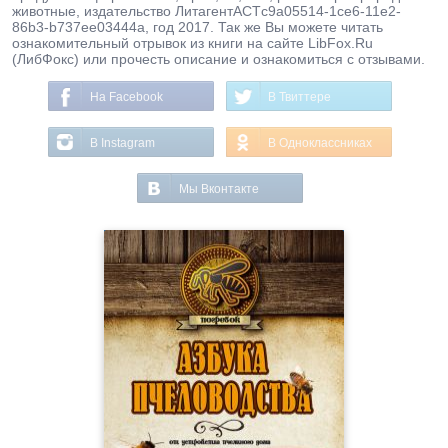
животные, издательство ЛитагентАСТc9a05514-1ce6-11e2-
86b3-b737ee03444a, год 2017. Так же Вы можете читать
ознакомительный отрывок из книги на сайте LibFox.Ru
(ЛибФокс) или прочесть описание и ознакомиться с отзывами.
На Facebook
В Твиттере
В Instagram
В Одноклассниках
Мы Вконтакте