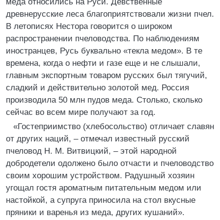
меда относились на Руси. Девственные
древнерусские леса благоприятствовали жизни пчел.
В летописях Нестора говорится о широком
распространении пчеловодства. По наблюдениям
иностранцев, Русь буквально «текла медом». В те
времена, когда о нефти и газе еще и не слышали,
главным экспортным товаром русских был тягучий,
сладкий и действительно золотой мед. Россия
производила 50 млн пудов меда. Столько, сколько
сейчас во всем мире получают за год.
«Гостеприимство (хлебосольство) отличает славян
от других наций, – отмечал известный русский
пчеловод Н. М. Витвицкий, – этой народной
добродетели одолжено было отчасти и пчеловодство
своим хорошим устройством. Радушный хозяин
угощал гостя ароматным питательным медом или
настойкой, а супруга приносила на стол вкусные
пряники и варенья из меда, других кушаний».