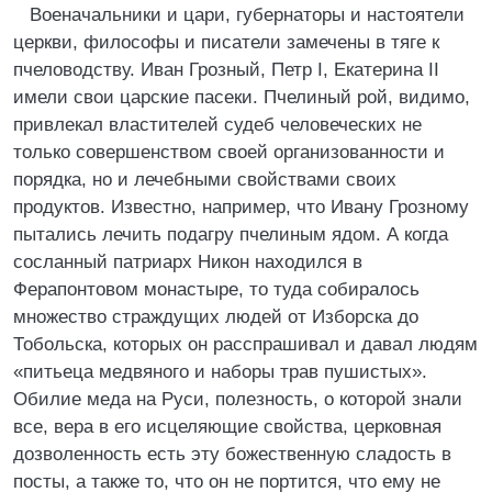
Военачальники и цари, губернаторы и настоятели
церкви, философы и писатели замечены в тяге к
пчеловодству. Иван Грозный, Петр I, Екатерина II
имели свои царские пасеки. Пчелиный рой, видимо,
привлекал властителей судеб человеческих не
только совершенством своей организованности и
порядка, но и лечебными свойствами своих
продуктов. Известно, например, что Ивану Грозному
пытались лечить подагру пчелиным ядом. А когда
сосланный патриарх Никон находился в
Ферапонтовом монастыре, то туда собиралось
множество страждущих людей от Изборска до
Тобольска, которых он расспрашивал и давал людям
«питьеца медвяного и наборы трав пушистых».
Обилие меда на Руси, полезность, о которой знали
все, вера в его исцеляющие свойства, церковная
дозволенность есть эту божественную сладость в
посты, а также то, что он не портится, что ему не