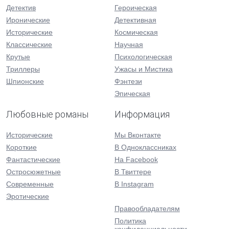
Детектив
Героическая
Иронические
Детективная
Исторические
Космическая
Классические
Научная
Крутые
Психологическая
Триллеры
Ужасы и Мистика
Шпионские
Фэнтези
Эпическая
Любовные романы
Информация
Исторические
Мы Вконтакте
Короткие
В Одноклассниках
Фантастические
На Facebook
Остросюжетные
В Твиттере
Современные
В Instagram
Эротические
Правообладателям
Политика