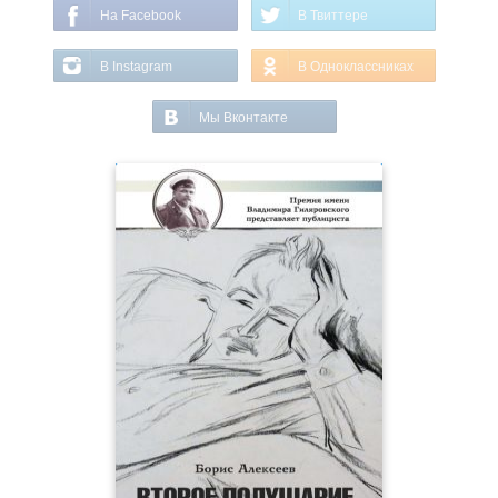
На Facebook
В Твиттере
В Instagram
В Одноклассниках
Мы Вконтакте