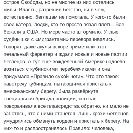
остров Свободы, но не многие из них остались
живы. Власть, разрешив бегство, ни в чём,
естественно, беглецам не помогала. У кого-то были
свои катера, лодки, кто-то просто вязал плоты. Все
бежали в США. Но море часто штормило. Утлые
судёнышки с «мигрантами» переворачивались.
Говорят, даже акулы вскоре приметили этот
печальный фарватер и ждали новые и новые партии
беглецов. А тут ещё вожделенной Америке надоело
возиться с кубинскими перебежчиками и она
придумала «Правило сухой ноги». Что это такое:
навстречу кубинцам, пытающимся пристать к
американскому берегу, была развёрнута
специальная бригада полиции, которая
поворачивала все плавсредства обратно, ни мало не
заботясь, что с ними станется. Лишь крохи беглецов
умудрялись обмануть кордон и пристать к берегу. На
них-то и распространялось Правило: человека,