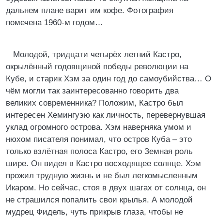
дальнем плане варит им кофе. Фотография
помечена 1960-м годом…
Молодой, тридцати четырёх летний Кастро,
окрылённый годовщиной победы революции на
Кубе, и старик Хэм за один год до самоубийства… О
чём могли так заинтересованно говорить два
великих современника? Положим, Кастро был
интересен Хемингуэю как личность, перевернувшая
уклад огромного острова. Хэм наверняка умом и
нюхом писателя понимал, что остров Куба – это
только взлётная полоса Кастро, его Земная роль
шире. Он видел в Кастро восходящее солнце. Хэм
прожил трудную жизнь и не был легкомысленным
Икаром. Но сейчас, стоя в двух шагах от солнца, он
не страшился попалить свои крылья. А молодой
мудрец Фидель, чуть прикрыв глаза, чтобы не