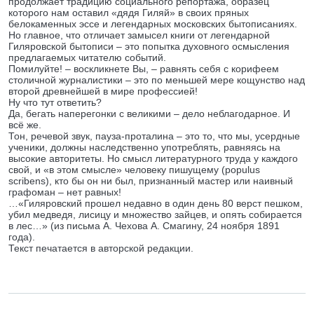
продолжает традицию социального репортажа, образец
которого нам оставил «дядя Гиляй» в своих пряных
белокаменных эссе и легендарных московских бытописаниях.
Но главное, что отличает замысел книги от легендарной
Гиляровской бытописи – это попытка духовного осмысления
предлагаемых читателю событий.
Помилуйте! – воскликнете Вы, – равнять себя с корифеем
столичной журналистики – это по меньшей мере кощунство над
второй древнейшей в мире профессией!
Ну что тут ответить?
Да, бегать наперегонки с великими – дело неблагодарное. И
всё же.
Тон, речевой звук, пауза-проталина – это то, что мы, усердные
ученики, должны наследственно употреблять, равняясь на
высокие авторитеты. Но смысл литературного труда у каждого
свой, и «в этом смысле» человеку пишущему (populus
scribens), кто бы он ни был, признанный мастер или наивный
графоман – нет равных!
…«Гиляровский прошел недавно в один день 80 верст пешком,
убил медведя, лисицу и множество зайцев, и опять собирается
в лес…» (из письма А. Чехова А. Смагину, 24 ноября 1891
года).
Текст печатается в авторской редакции.