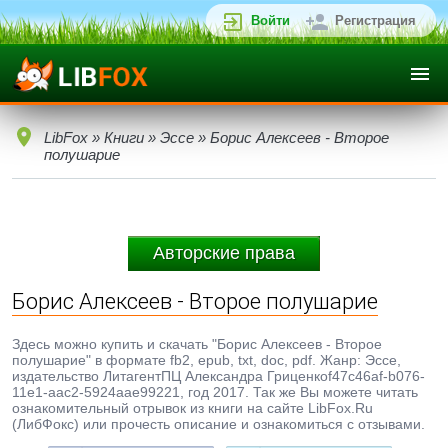
Войти
Регистрация
LibFox
»
Книги
»
Эссе
» Борис Алексеев - Второе
полушарие
Авторские права
Борис Алексеев - Второе полушарие
Здесь можно купить и скачать "Борис Алексеев - Второе
полушарие" в формате fb2, epub, txt, doc, pdf. Жанр: Эссе,
издательство ЛитагентПЦ Александра Гриценкоf47c46af-b076-
11e1-aac2-5924aae99221, год 2017. Так же Вы можете читать
ознакомительный отрывок из книги на сайте LibFox.Ru
(ЛибФокс) или прочесть описание и ознакомиться с отзывами.