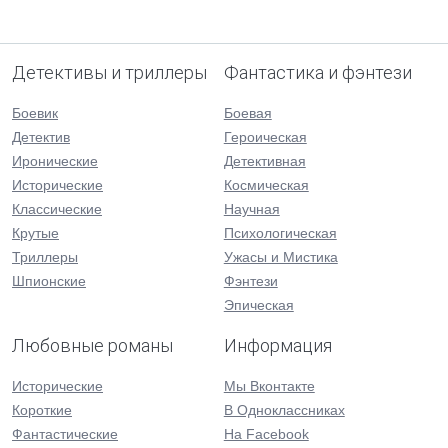
Детективы и триллеры
Фантастика и фэнтези
Боевик
Боевая
Детектив
Героическая
Иронические
Детективная
Исторические
Космическая
Классические
Научная
Крутые
Психологическая
Триллеры
Ужасы и Мистика
Шпионские
Фэнтези
Эпическая
Любовные романы
Информация
Исторические
Мы Вконтакте
Короткие
В Одноклассниках
Фантастические
На Facebook