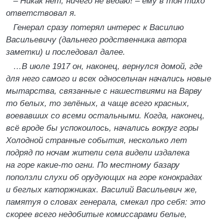
– Никак нет, ничего не ведаю! – ему в тон тихо
ответствовал я.
Генерал сразу потерял интерес к Василию
Васильевичу (дальнего родственника автора
заметки) и последовал далее.
…В июле 1917 он, наконец, вернулся домой, где
для него самого и всех односельчан начались новые
мытарства, связанные с нашествиями на Варву
то белых, то зелёных, а чаще всего красных,
воевавших со всеми остальными. Когда, наконец,
всё вроде бы успокоилось, начались вокруг горы
Холодной странные события, несколько лет
подряд по ночам жители села видели издалека
на горе какие-то огни. По местному базару
поползли слухи об орудующих на горе конокрадах
и беглых каторжниках. Василий Васильевич же,
памятуя о словах генерала, смекал про себя: это
скорее всего недобитые комиссарами белые,