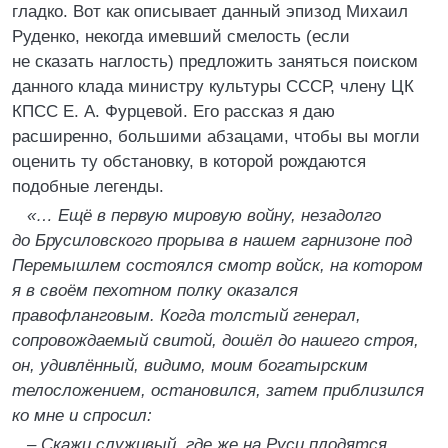
гладко. Вот как описывает данный эпизод Михаил
Руденко, некогда имевший смелость (если
не сказать наглость) предложить заняться поиском
данного клада министру культуры СССР, члену ЦК
КПСС Е. А. Фурцевой. Его рассказ я даю
расширенно, большими абзацами, чтобы вы могли
оценить ту обстановку, в которой рождаются
подобные легенды.
«… Ещё в первую мировую войну, незадолго
до Брусиловского прорыва в нашем гарнизоне под
Перемышлем состоялся смотр войск, на котором
я в своём пехотном полку оказался
правофланговым. Когда толстый генерал,
сопровождаемый свитой, дошёл до нашего строя,
он, удивлённый, видимо, моим богатырским
телосложением, остановился, затем приблизился
ко мне и спросил:
– Скажи служивый, где же на Руси плодятся