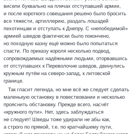
висели буквально на плечах отступавшей армии,
и после короткого совещания решено было бросить
все тяжести, артиллерию, раздать лошадей
пехотинцам и отступать к Днепру. С «непобедимой»
армией шведов фактически было покончено,
но походную казну ещё можно было попытаться
спасти. По приказу короля несколько подвод,
сопровождаемых надёжными людьми, оторвавшись
от отступавших к Переволочне шведов, двинулись
кружным путём на северо-запад, к литовской
границе.
Так гласит легенда, но мне всё же следует сделать
маленькую остановку в повествовании и несколько
прояснить обстановку. Прежде всего, насчёт
«кружного пути». Нет, здесь заблуждаться
не следует! Шведы тоже удирали не абы как,
а строго по прямой, т.е. по кратчайшему пути,