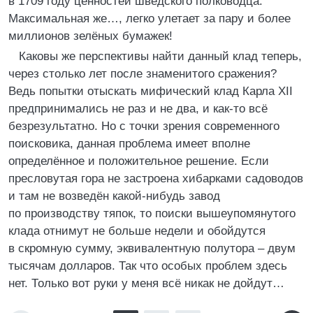
в 1709 году ценностей шведского полководца.
Максимальная же…, легко улетает за пару и более
миллионов зелёных бумажек!
Каковы же перспективы найти данный клад теперь,
через столько лет после знаменитого сражения?
Ведь попытки отыскать мифический клад Карла XII
предпринимались не раз и не два, и как-то всё
безрезультатно. Но с точки зрения современного
поисковика, данная проблема имеет вполне
определённое и положительное решение. Если
пресловутая гора не застроена хибарками садоводов
и там не возведён какой-нибудь завод
по производству тяпок, то поиски вышеупомянутого
клада отнимут не больше недели и обойдутся
в скромную сумму, эквивалентную полутора – двум
тысячам долларов. Так что особых проблем здесь
нет. Только вот руки у меня всё никак не дойдут…