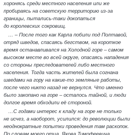
хоронясь среди местного населения или же
пробираясь на советскую территорию из-за
границы, пытались-таки докопаться
до королевских сокровищ.
… – После того как Карла побили под Полтавой,
отряд шведов, спасаясь бегством, на короткое
время останавливался на Холодной горе – самом
высоком месте во всей округе, опасаясь нападения
со стороны преследователей либо местного
населения. Тогда часть жителей была согнана
шведами на гору на какие-то земляные работы,
после чего никто назад не вернулся. Что именно
было закопано на горе – осталось тайной, и люди
долгое время обходили её стороной.
…С годами интерес к кладу на горе не только
не исчез, а наоборот, усилился: до революции были
неоднократные попытки проведения там раскопок.
По словам моего отца, Якова Тимофеевича,