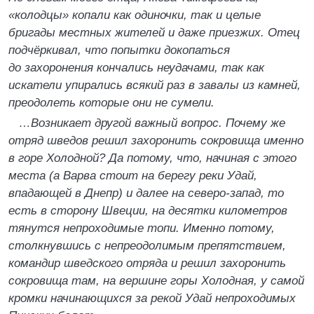
«колодцы» копали как одиночки, так и целые
бригады местных жителей и даже приезжих. Отец
подчёркивал, что попытки докопаться
до захоронения кончались неудачами, так как
искатели упирались всякий раз в завалы из камней,
преодолеть которые они не сумели.
…Возникает другой важный вопрос. Почему же
отряд шведов решил захоронить сокровища именно
в горе Холодной? Да потому, что, начиная с этого
места (а Варва стоит на берегу реки Удай,
впадающей в Днепр) и далее на северо-запад, то
есть в сторону Швеции, на десятки километров
тянутся непроходимые топи. Именно потому,
столкнувшись с непреодолимым препятствием,
командир шведского отряда и решил захоронить
сокровища там, на вершине горы Холодная, у самой
кромки начинающихся за рекой Удай непроходимых