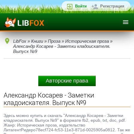
Войти
Регистрация
LibFox
»
Книги
»
Проза
»
Историческая проза
»
Александр Косарев - Заметки кладоискателя.
Выпуск №9
Авторские права
Александр Косарев - Заметки
кладоискателя. Выпуск №9
Здесь можно купить и скачать "Александр Косарев - Заметки
кладоискателя. Выпуск №9" в формате fb2, epub, txt, doc, pdf.
Жанр: Историческая проза, издательство
ЛитагентРидеро78ecf724-fc53-11e3-871d-0025905a0812. Так же