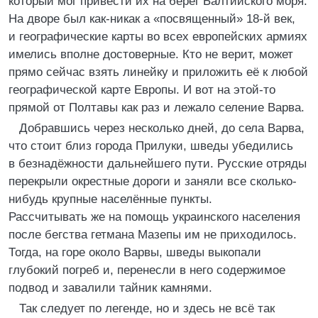
который мог привести их на берег Балтийского моря.
На дворе был как-никак а «посвященный» 18-й век,
и географические карты во всех европейских армиях
имелись вполне достоверные. Кто не верит, может
прямо сейчас взять линейку и приложить её к любой
географической карте Европы. И вот на этой-то
прямой от Полтавы как раз и лежало селение Варва.
Добравшись через несколько дней, до села Варва,
что стоит близ города Прилуки, шведы убедились
в безнадёжности дальнейшего пути. Русские отряды
перекрыли окрестные дороги и заняли все сколько-
нибудь крупные населённые пункты.
Рассчитывать же на помощь украинского населения
после бегства гетмана Мазепы им не приходилось.
Тогда, на горе около Варвы, шведы выкопали
глубокий погреб и, перенесли в него содержимое
подвод и завалили тайник камнями.
Так следует по легенде, но и здесь не всё так