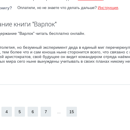
книгу?
Оплатили, но не знаете что делать дальше?
Инструкция
.
ние книги "Варлок"
ержание "Варлок" читать бесплатно онлайн.
толетия, но безумный эксперимент деда в единый миг перечеркнул
, тем более что и сам юноша ныне сторонится всего, что связано с
тей аристократов, своё будущее он видит командиром отряда наёмн
ных мира сего ныне вынуждены учитывать в своих планах никому не
4
5
6
7
...
15