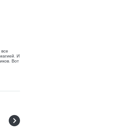
 все
 магией. И
иков. Вот