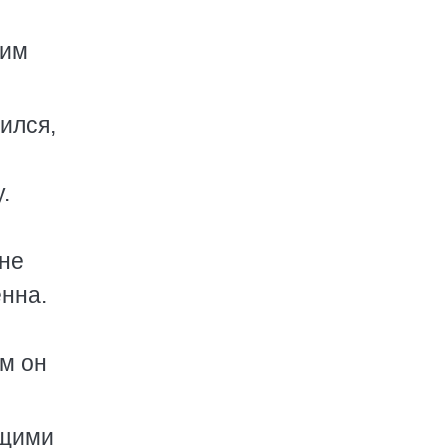
ким
ился,
.
 не
нна.
ем он
ащими