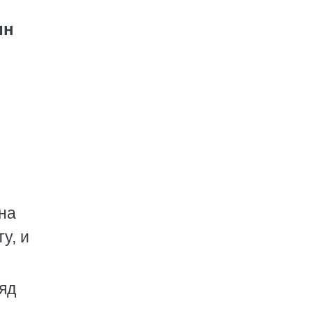
ин
на
у, и
яд