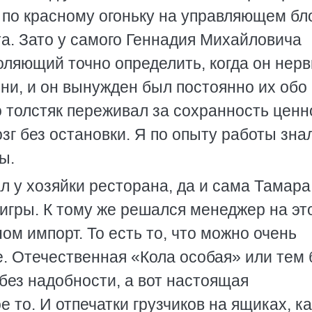
я по красному огоньку на управляющем бл
та. Зато у самого Геннадия Михайловича
оляющий точно определить, когда он нер
ни, и он вынужден был постоянно их обо 
о толстяк переживал за сохранность ценн
г без остановки. Я по опыту работы знал
ы.
л у хозяйки ресторана, да и сама Тамара
 игры. К тому же решался менеджер на эт
ном импорт. То есть то, что можно очень
е. Отечественная «Кола особая» или тем
без надобности, а вот настоящая
 то. И отпечатки грузчиков на ящиках, ка