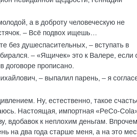
 молодой, а в доброту человеческую не
лстячок. – Всё подвох ищешь…
те без душеспасительных, – вступать в
обирался. – «Ящичек» это к Валере, если 
 в договоре прописано.
хайлович, – выпалил парень, – я соглас
ивлением. Ну, естественно, такое счасть
ваюсь. Настоящая, импортная «PeCo-Cola»
ву, вдобавок к неплохим деньгам. Впрочем
нь на два года старше меня, а на это ме