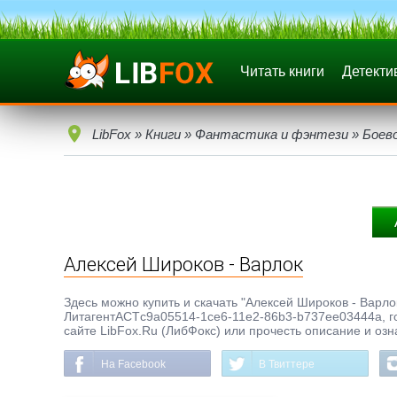
Читать книги
Детекти
LibFox
»
Книги
»
Фантастика и фэнтези
»
Боев
Алексей Широков - Варлок
Здесь можно купить и скачать "Алексей Широков - Варлок
ЛитагентАСТc9a05514-1ce6-11e2-86b3-b737ee03444a, год
сайте LibFox.Ru (ЛибФокс) или прочесть описание и озн
На Facebook
В Твиттере