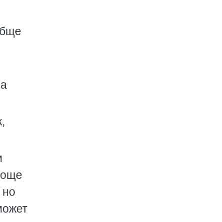
обще
на
,
м
роще
 но
может