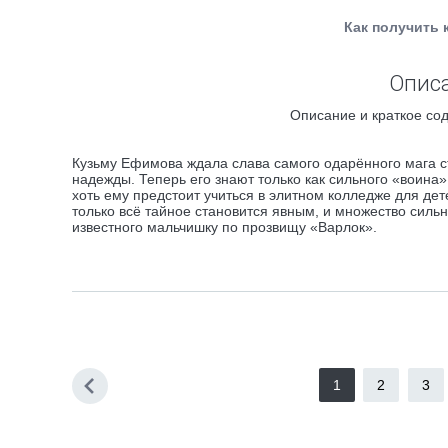
Как получить 
Описа
Описание и краткое сод
Кузьму Ефимова ждала слава самого одарённого мага с
надежды. Теперь его знают только как сильного «воина»
хоть ему предстоит учиться в элитном колледже для де
только всё тайное становится явным, и множество силь
известного мальчишку по прозвищу «Варлок».
1
2
3