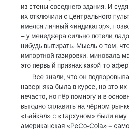
из стены соседнего здания. И суд
их отключили с центрального пуль
имелся личный «индикатор», позв
– у менеджера сильно потели ладо
нибудь вытирать. Мысль о том, чт
импортной газировки, миновала моз
это первый признак какой-то афер
Все знали, что он подворовыва
наверняка была в курсе, но это их
нечасто, но пёр помногу и в основ
выгодно сплавить на чёрном рынк
«Байкал» с «Тархуном» были ему 
американская «PeCo-Cola» – самое