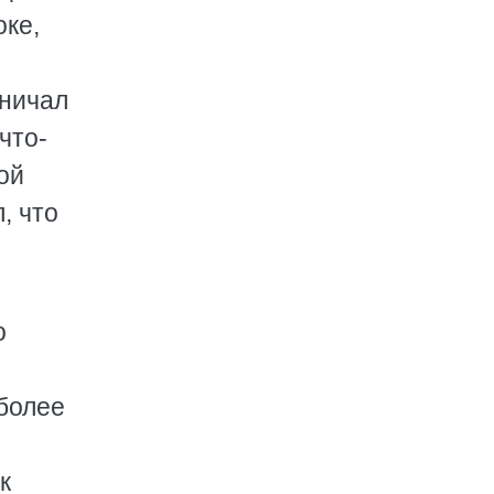
оке,
вничал
что-
ой
, что
о
 более
к