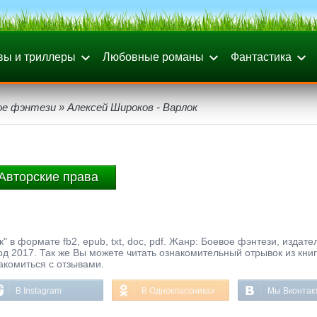
вы и триллеры
Любовные романы
Фантастика
ое фэнтези
» Алексей Широков - Варлок
Авторские права
" в формате fb2, epub, txt, doc, pdf. Жанр: Боевое фэнтези, издате
 2017. Так же Вы можете читать ознакомительный отрывок из книг
акомиться с отзывами.
В Instagram
В Одноклассниках
Мы Вконтак