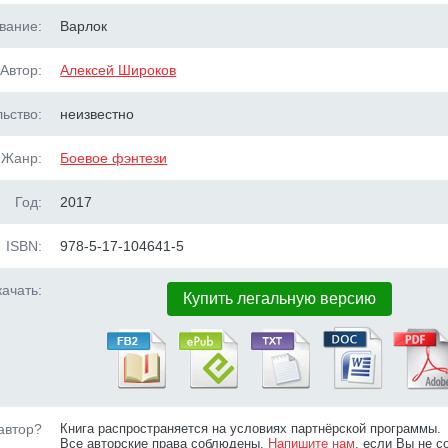
вание:
Варлок
Автор:
Алексей Широков
ьство:
неизвестно
Жанр:
Боевое фэнтези
Год:
2017
ISBN:
978-5-17-104641-5
ачать:
Купить легальную версию
автор?
Книга распространяется на условиях партнёрской программы.
Все авторские права соблюдены.
Напишите нам
, если Вы не с