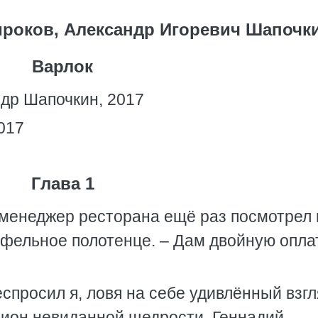
роков, Александр Игоревич Шапочк
Варлок
др Шапочкин, 2017
017
Глава 1
– менеджер ресторана ещё раз посмотрел 
афельное полотенце. – Дам двойную оплат
спросил я, ловя на себе удивлённый взгл
кцион невиданной щедрости, Геннадий