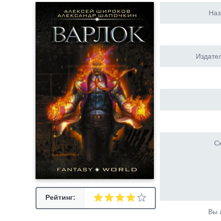
Наз
Издател
Ск
Рейтинг:
Вы 