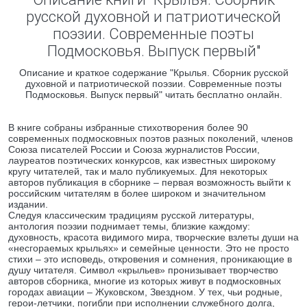
русской духовной и патриотической
поэзии. Современные поэты
Подмосковья. Выпуск первый"
Описание и краткое содержание "Крылья. Сборник русской
духовной и патриотической поэзии. Современные поэты
Подмосковья. Выпуск первый" читать бесплатно онлайн.
В книге собраны избранные стихотворения более 90
современных подмосковных поэтов разных поколений, членов
Союза писателей России и Союза журналистов России,
лауреатов поэтических конкурсов, как известных широкому
кругу читателей, так и мало публикуемых. Для некоторых
авторов публикация в сборнике – первая возможность выйти к
российским читателям в более широком и значительном
издании.
Следуя классическим традициям русской литературы,
антология поэзии поднимает темы, близкие каждому:
духовность, красота видимого мира, творческие взлеты души на
«несгораемых крыльях» и семейные ценности. Это не просто
стихи – это исповедь, откровения и сомнения, проникающие в
душу читателя. Cимвол «крыльев» пронизывает творчество
авторов сборника, многие из которых живут в подмосковных
городах авиации – Жуковском, Звездном. У тех, чьи родные,
герои-летчики, погибли при исполнении служебного долга,