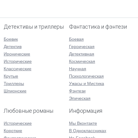
Детективы и триллеры
Фантастика и фэнтези
Боевик
Боевая
Детектив
Героическая
Иронические
Детективная
Исторические
Космическая
Классические
Научная
Крутые
Психологическая
Триллеры
Ужасы и Мистика
Шпионские
Фэнтези
Эпическая
Любовные романы
Информация
Исторические
Мы Вконтакте
Короткие
В Одноклассниках