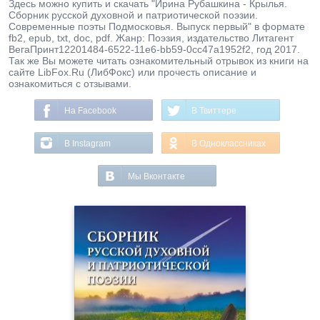
Здесь можно купить и скачать "Ирина Рубашкина - Крылья.
Сборник русской духовной и патриотической поэзии.
Современные поэты Подмосковья. Выпуск первый" в формате
fb2, epub, txt, doc, pdf. Жанр: Поэзия, издательство Литагент
ВегаПринт12201484-6522-11e6-bb59-0cc47a1952f2, год 2017.
Так же Вы можете читать ознакомительный отрывок из книги на
сайте LibFox.Ru (ЛибФокс) или прочесть описание и
ознакомиться с отзывами.
На Facebook
В Твиттере
В Instagram
В Одноклассниках
Мы Вконтакте