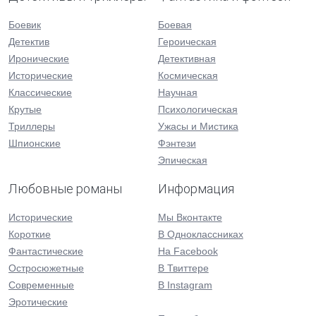
Боевик
Боевая
Детектив
Героическая
Иронические
Детективная
Исторические
Космическая
Классические
Научная
Крутые
Психологическая
Триллеры
Ужасы и Мистика
Шпионские
Фэнтези
Эпическая
Любовные романы
Информация
Исторические
Мы Вконтакте
Короткие
В Одноклассниках
Фантастические
На Facebook
Остросюжетные
В Твиттере
Современные
В Instagram
Эротические