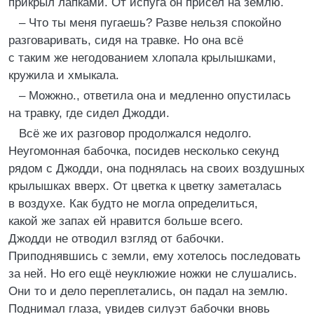
прикрыл лапками. От испуга он присел на землю.
– Что ты меня пугаешь? Разве нельзя спокойно
разговаривать, сидя на травке. Но она всё
с таким же негодованием хлопала крылышками,
кружила и хмыкала.
– Можжно., ответила она и медленно опустилась
на травку, где сидел Джодди.
Всё же их разговор продолжался недолго.
Неугомонная бабочка, посидев несколько секунд
рядом с Джодди, она поднялась на своих воздушных
крылышках вверх. От цветка к цветку заметалась
в воздухе. Как будто не могла определиться,
какой же запах ей нравится больше всего.
Джодди не отводил взгляд от бабочки.
Приподнявшись с земли, ему хотелось последовать
за ней. Но его ещё неуклюжие ножки не слушались.
Они то и дело переплетались, он падал на землю.
Поднимал глаза, увидев силуэт бабочки вновь