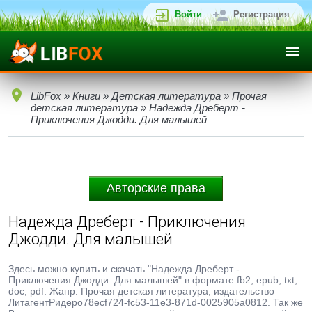
Войти
Регистрация
LibFox
»
Книги
»
Детская литература
»
Прочая
детская литература
» Надежда Дреберт -
Приключения Джодди. Для малышей
Авторские права
Надежда Дреберт - Приключения
Джодди. Для малышей
Здесь можно купить и скачать "Надежда Дреберт -
Приключения Джодди. Для малышей" в формате fb2, epub, txt,
doc, pdf. Жанр: Прочая детская литература, издательство
ЛитагентРидеро78ecf724-fc53-11e3-871d-0025905a0812. Так же