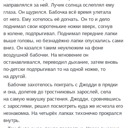
направлялся за ней. Лучик солнца ослеплял ему
глаза. Он щурился. Бабочка всё время улетала
от него. Ему хотелось её догнать. Он то и дело
поднимал свои коротенькие ножки вверх, согнув
в колене, подпрыгивал. Поднимал передние лапки
выше головы, но безнадёжно лапки опускались сами
вниз. Он казался таким неуклюжим на фоне
воздушной бабочки. На мгновение он
останавливался, переводил дыхание, затем вновь
по-детски подпрыгивал то на одной ножке, то
на другой.
Бабочке захотелось поиграть с Джодди в прядки
и она, долетев до тростниковых зарослей, села
на самую макушку растения. Джодди, сровнявшись
с зарослями, решил посмотреть куда же исчезла его
незнакомка. На четырёх лапках тихонечко прокрался
внутрь.