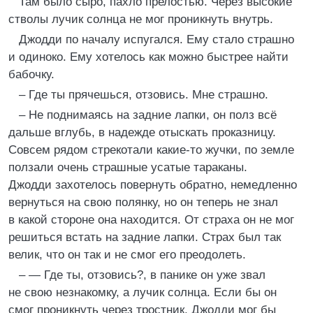
Там было сыро, пахло прелостью. Через высокие
стволы лучик солнца не мог проникнуть внутрь.
Джодди по началу испугался. Ему стало страшно
и одиноко. Ему хотелось как можно быстрее найти
бабочку.
– Где ты прячешься, отзовись. Мне страшно.
– Не поднимаясь на задние лапки, он полз всё
дальше вглубь, в надежде отыскать проказницу.
Совсем рядом стрекотали какие-то жучки, по земле
ползали очень страшные усатые тараканы.
Джодди захотелось повернуть обратно, немедленно
вернуться на свою полянку, но он теперь не знал
в какой стороне она находится. От страха он не мог
решиться встать на задние лапки. Страх был так
велик, что он так и не смог его преодолеть.
– — Где ты, отзовись?, в панике он уже звал
не свою незнакомку, а лучик солнца. Если бы он
смог проникнуть через тростник, Джодди мог бы