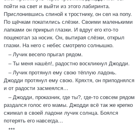
пойти на свет и выйти из этого лабиринта.
Прислонившись спиной к тростнику, он сел на попу.
По щёчкам покатились слёзки. Своими маленькими
лапками он прикрыл глазки. И вдруг его кто-то
пощекотал за носик. Он, вытирая слёзки, открыл
глазки. На него с небес смотрело солнышко.
– Лучик весело прыгал рядом.
– Ты меня нашёл!, радостно воскликнул Джодди.
– Лучик протянул ему свою тёплую ладонь.
Джодди протянул ему свою. Кряхтя, он приподнялся
и от радости засмеялся…
– Джодди, проказник, где ты?, где-то совсем рядом
раздался голос его мамы. Джодди всё так же крепко
сжимал в своей ладони лучик солнца. Боялся
потерять его навсегда…
***