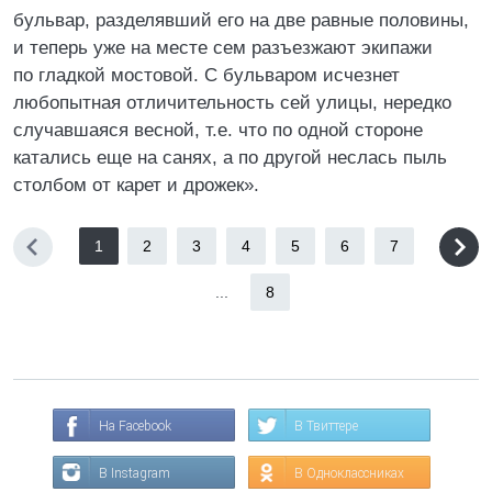
бульвар, разделявший его на две равные половины,
и теперь уже на месте сем разъезжают экипажи
по гладкой мостовой. С бульваром исчезнет
любопытная отличительность сей улицы, нередко
случавшаяся весной, т.е. что по одной стороне
катались еще на санях, а по другой неслась пыль
столбом от карет и дрожек».
1
2
3
4
5
6
7
...
8
На Facebook
В Твиттере
В Instagram
В Одноклассниках