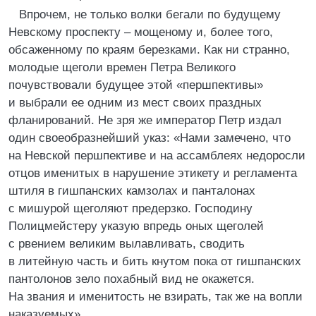
Впрочем, не только волки бегали по будущему
Невскому проспекту – мощеному и, более того,
обсаженному по краям березками. Как ни странно,
молодые щеголи времен Петра Великого
почувствовали будущее этой «першпективы»
и выбрали ее одним из мест своих праздных
фланирований. Не зря же император Петр издал
один своеобразнейший указ: «Нами замечено, что
на Невской першпективе и на ассамблеях недоросли
отцов именитых в нарушение этикету и регламента
штиля в гишпанских камзолах и панталонах
с мишурой щеголяют предерзко. Господину
Полицмейстеру указую впредь оных щеголей
с рвением великим вылавливать, сводить
в литейную часть и бить кнутом пока от гишпанских
пантолонов зело похабный вид не окажется.
На звания и именитость не взирать, так же на вопли
наказуемых».