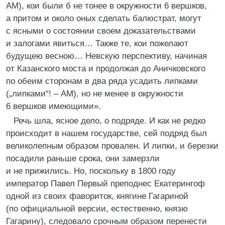
АМ), кои были б не тонее в окружности 6 вершков,
а притом и около оных сделать балюстрат, могут
с ясными о состоянии своем доказательствами
и залогами явиться… Также те, кои пожелают
будущею весною… Невскую перспективу, начиная
от Казанского моста и продолжая до Аничковского
по обеим сторонам в два ряда усадить липками
(„липками“! – АМ), но не менее в окружности
6 вершков имеющими».
Речь шла, ясное дело, о подряде. И как не редко
происходит в нашем государстве, сей подряд был
великолепным образом провален. И липки, и березки
посадили раньше срока, они замерзли
и не прижились. Но, поскольку в 1800 году
император Павел Первый преподнес Екатерингоф
одной из своих фавориток, княгине Гагариной
(по официальной версии, естественно, князю
Гагарину), следовало срочным образом перенести