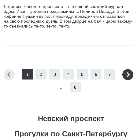
Летопись Невского проспекта – сплошной светский журнал.
Здесь Иван Тургенев познакомился с Полиной Виардо. В этой
кофейне Пушкин выпил лимонаду, прежде чем отправиться
на свою последнюю дуэль. В том дворце на бал к царю такому-
то съезжались те-то, те-то, те-то.
1
2
3
4
5
6
7
...
8
Невский проспект
Прогулки по Санкт-Петербургу