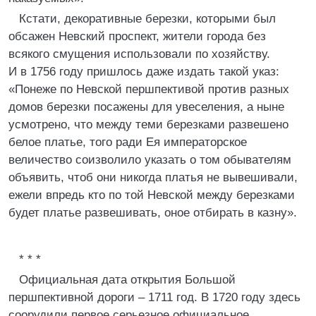
Кстати, декоративные березки, которыми был
обсажен Невский проспект, жители города без
всякого смущения использовали по хозяйству.
И в 1756 году пришлось даже издать такой указ:
«Понеже по Невской першпективой против разных
домов березки посажены для увеселения, а ныне
усмотрено, что между теми березками развешено
белое платье, того ради Ея императорское
величество соизволило указать о том обывателям
объявить, чтоб они никогда платья не вывешивали,
ежели впредь кто по той Невской между березками
будет платье развешивать, оное отбирать в казну».
* * *
Официальная дата открытия Большой
першпективной дороги – 1711 год. В 1720 году здесь
соорудили первое серьезное официальное