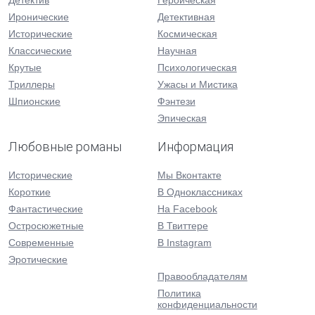
Детектив
Героическая
Иронические
Детективная
Исторические
Космическая
Классические
Научная
Крутые
Психологическая
Триллеры
Ужасы и Мистика
Шпионские
Фэнтези
Эпическая
Любовные романы
Информация
Исторические
Мы Вконтакте
Короткие
В Одноклассниках
Фантастические
На Facebook
Остросюжетные
В Твиттере
Современные
В Instagram
Эротические
Правообладателям
Политика
конфиденциальности