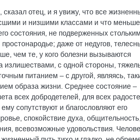
 сказал отец, и я увижу, что все жизненн
сшими и низшими классами и что меньше
его состояния, не подверженных стольки
 простонародье; даже от недугов, телесн
е, чем те, у кого болезни вызываются
да излишествами, с одной стороны, тяже
точным питанием – с другой, являясь, так
ием образа жизни. Среднее состояние –
ета всех добродетелей, для всех радост
; ему сопутствуют и благословляют его
ровье, спокойствие духа, общительность
ия, всевозможные удовольствия. Челове
 жизненный путь тихо и гладко, не обрем