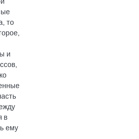
ой
ные
, то
торое,
ы и
ссов,
ко
ленные
часть
между
я в
ть ему