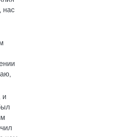
, нас
ом
жении
наю,
 и
был
ом
очил