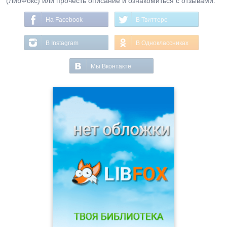
(ЛибФокс) или прочесть описание и ознакомиться с отзывами.
На Facebook
В Твиттере
В Instagram
В Одноклассниках
Мы Вконтакте