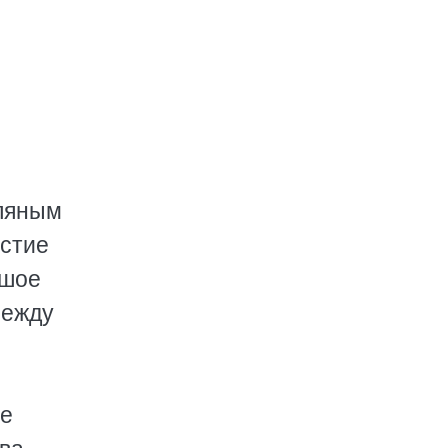
мляным
рстие
ьшое
между
ще