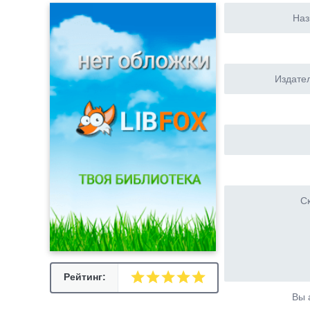
Наз
Издател
Ск
Рейтинг:
Вы 