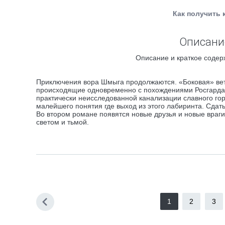
Как получить 
Описание
Описание и краткое содер
Приключения вора Шмыга продолжаются. «Боковая» ветв
происходящие одновременно с похождениями Росгарда.
практически неисследованной канализации славного гор
малейшего понятия где выход из этого лабиринта. Сдат
Во втором романе появятся новые друзья и новые враги
светом и тьмой.
1
2
3