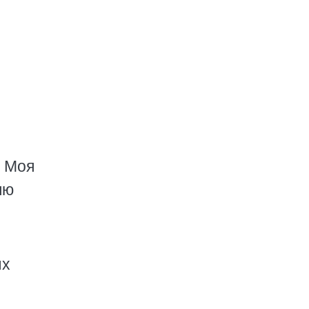
. Моя
яю
ых