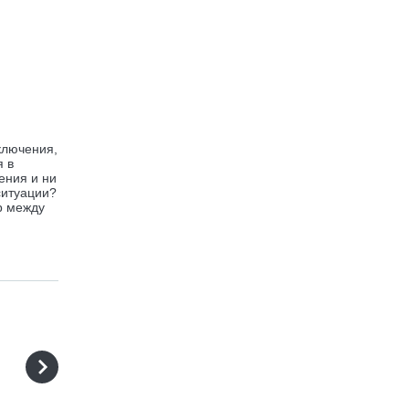
ключения,
я в
ения и ни
ситуации?
р между