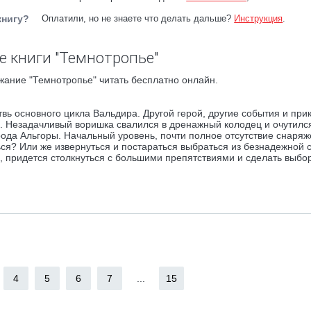
книгу?
Оплатили, но не знаете что делать дальше?
Инструкция
.
 книги "Темнотропье"
жание "Темнотропье" читать бесплатно онлайн.
ь основного цикла Вальдира. Другой герой, другие события и при
 Незадачливый воришка свалился в дренажный колодец и очутилс
ода Альгоры. Начальный уровень, почти полное отсутствие снаряж
ься? Или же извернуться и постараться выбраться из безнадежной 
, придется столкнуться с большими препятствиями и сделать выбо
4
5
6
7
...
15