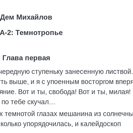
Дем Михайлов
А-2: Темнотропье
Глава первая
чередную ступеньку занесенную листвой
ть выше, и я с упоенным восторгом впер
ние. Вот и ты, свобода! Вот и ты, милая!
к по тебе скучал…
 темнотой глазах мешанина из солнечн
сколько упорядочилась, и калейдоскоп