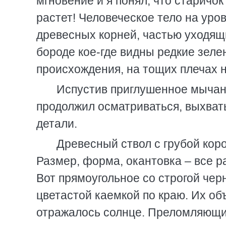
мгновение и я понял, что старичок
растет! Человеческое тело на уро
древесных корней, частью уходящи
бороде кое-где видны редкие зеле
происхождения, на тощих плечах н
Испустив приглушенное мычан
продолжил осматриваться, выхват
детали.
Древесный ствол с грубой кор
Размер, форма, окантовка – все р
Вот прямоугольное со строгой чер
цветастой каемкой по краю. Их об
отражалось солнце. Преломляющие