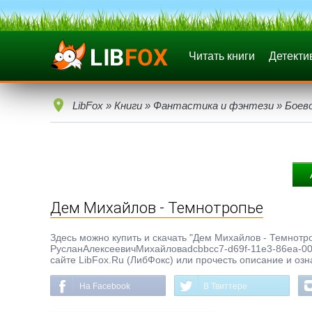
Читать книги
Детекти
LibFox
»
Книги
»
Фантастика и фэнтези
»
Боев
Дем Михайлов - Темнотропье
Здесь можно купить и скачать "Дем Михайлов - Темнотроп
РусланАлексеевичМихайловadcbbcc7-d69f-11e3-86ea-002
сайте LibFox.Ru (ЛибФокс) или прочесть описание и озн
На Facebook
В Твиттере