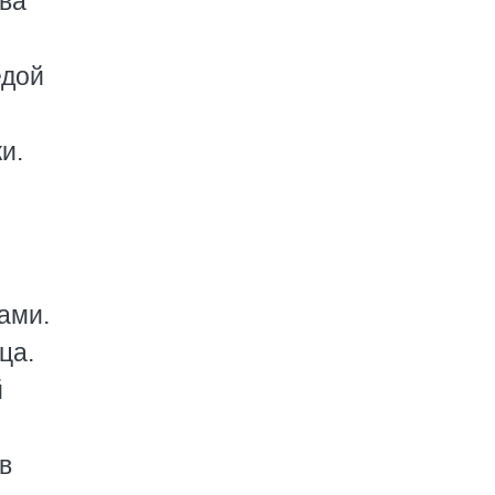
ева
едой
и.
ами.
ца.
й
л
в