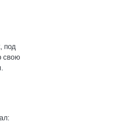
, под
ю свою
.
ал: