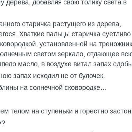
у дерева, добавляя свою толику света в
анного старичка растущего из дерева,
гося. Хваткие пальцы старичка суетливо
ковородкой, установленной на треножник
солнечным светом зеркало, отдающее вс
пело масло, в воздухе витал запах сдобы
ою запах исходил не от булочек.
 блины на солнечной сковородке…
ем телом на ступеньки и горестно застон
у?