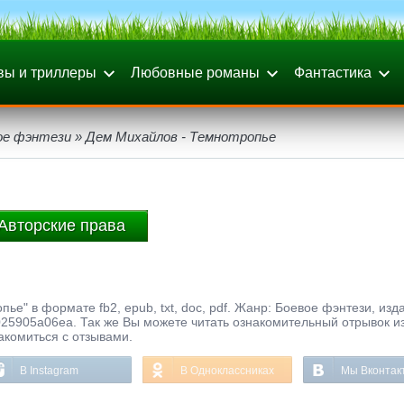
вы и триллеры
Любовные романы
Фантастика
ое фэнтези
» Дем Михайлов - Темнотропье
Авторские права
ье" в формате fb2, epub, txt, doc, pdf. Жанр: Боевое фэнтези, изд
5905a06ea. Так же Вы можете читать ознакомительный отрывок из
акомиться с отзывами.
В Instagram
В Одноклассниках
Мы Вконтак