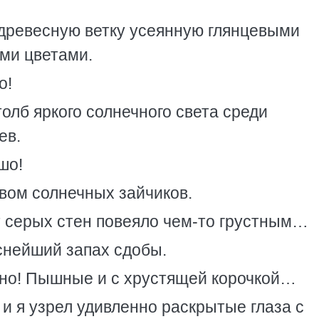
 древесную ветку усеянную глянцевыми
ми цветами.
о!
олб яркого солнечного света среди
ев.
шо!
вом солнечных зайчиков.
т серых стен повеяло чем-то грустным…
снейший запах сдобы.
пно! Пышные и с хрустящей корочкой…
 и я узрел удивленно раскрытые глаза с