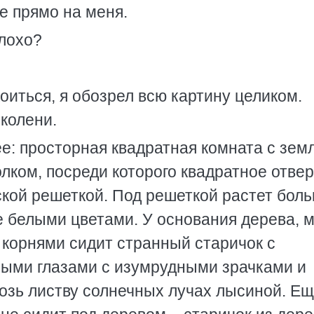
е прямо на меня.
лохо?
оиться, я обозрел всю картину целиком.
колени.
е: просторная квадратная комната с зе
лком, посреди которого квадратное отве
кой решеткой. Под решеткой растет бол
е белыми цветами. У основания дерева, 
орнями сидит странный старичок с
ными глазами с изумрудными зрачками и
озь листву солнечных лучах лысиной. Е