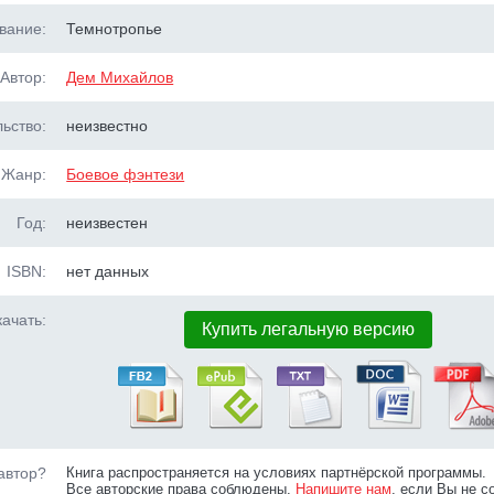
вание:
Темнотропье
Автор:
Дем Михайлов
ьство:
неизвестно
Жанр:
Боевое фэнтези
Год:
неизвестен
ISBN:
нет данных
ачать:
Купить легальную версию
автор?
Книга распространяется на условиях партнёрской программы.
Все авторские права соблюдены.
Напишите нам
, если Вы не с