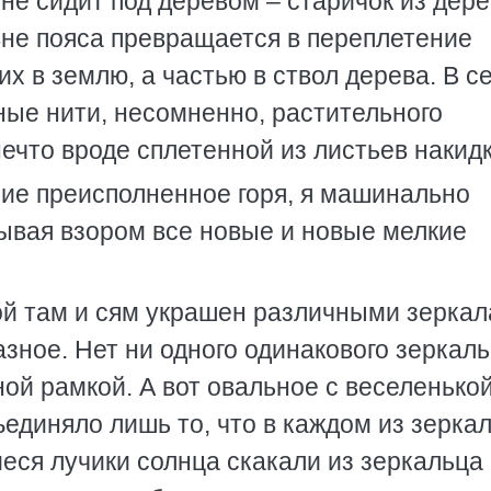
 не сидит под деревом – старичок из дер
вне пояса превращается в переплетение
х в землю, а частью в ствол дерева. В с
ные нити, несомненно, растительного
ечто вроде сплетенной из листьев накидк
ие преисполненное горя, я машинально
ывая взором все новые и новые мелкие
ой там и сям украшен различными зеркал
азное. Нет ни одного одинакового зеркаль
ной рамкой. А вот овальное с веселенько
ъединяло лишь то, что в каждом из зерка
ся лучики солнца скакали из зеркальца 