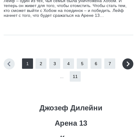
Лейф – один из тех, чья семья была уничтожена Хобом. И
теперь он живет для того, чтобы отомстить. Чтобы стать тем,
кто сможет выйти с Хобом на поединок – и победить. Лейф
начнет с того, что будет сражаться на Арене 13…
1
2
3
4
5
6
7
...
11
Джозеф Дилейни
Арена 13