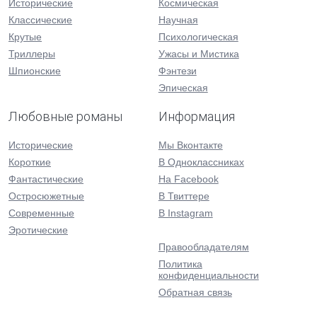
Исторические
Космическая
Классические
Научная
Крутые
Психологическая
Триллеры
Ужасы и Мистика
Шпионские
Фэнтези
Эпическая
Любовные романы
Информация
Исторические
Мы Вконтакте
Короткие
В Одноклассниках
Фантастические
На Facebook
Остросюжетные
В Твиттере
Современные
В Instagram
Эротические
Правообладателям
Политика
конфиденциальности
Обратная связь