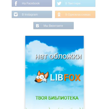
На Facebook
В Твиттере
В Instagram
В Одноклассниках
Мы Вконтакте