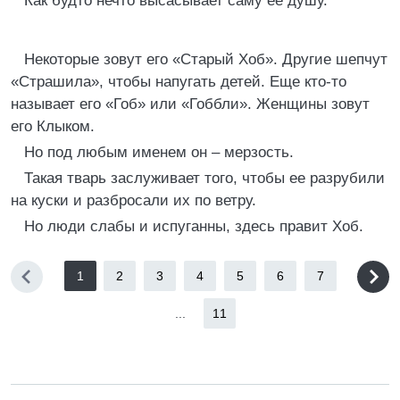
Как будто нечто высасывает саму ее душу.
Некоторые зовут его «Старый Хоб». Другие шепчут
«Страшила», чтобы напугать детей. Еще кто-то
называет его «Гоб» или «Гоббли». Женщины зовут
его Клыком.
Но под любым именем он – мерзость.
Такая тварь заслуживает того, чтобы ее разрубили
на куски и разбросали их по ветру.
Но люди слабы и испуганны, здесь правит Хоб.
1
2
3
4
5
6
7
...
11