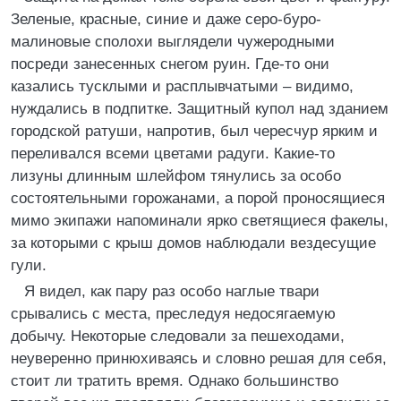
Зеленые, красные, синие и даже серо-буро-
малиновые сполохи выглядели чужеродными
посреди занесенных снегом руин. Где-то они
казались тусклыми и расплывчатыми – видимо,
нуждались в подпитке. Защитный купол над зданием
городской ратуши, напротив, был чересчур ярким и
переливался всеми цветами радуги. Какие-то
лизуны длинным шлейфом тянулись за особо
состоятельными горожанами, а порой проносящиеся
мимо экипажи напоминали ярко светящиеся факелы,
за которыми с крыш домов наблюдали вездесущие
гули.
Я видел, как пару раз особо наглые твари
срывались с места, преследуя недосягаемую
добычу. Некоторые следовали за пешеходами,
неуверенно принюхиваясь и словно решая для себя,
стоит ли тратить время. Однако большинство