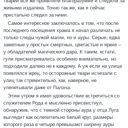
тварей все же проявляли благоразумие и следили за
живыми издалека. Точно так же, как я сейчас
пристально следил за ними.
Самое интересное заключалось в том, что после
последнего посещения храма я начал различать не
только следы чужой магии, но и ауры. Серые, едва
заметные у простых смертных, цветастые и яркие –
у обладателей магического дара. К таким, кстати,
гули присматривались особенно внимательно, но
подходили далеко не к каждому. А уж если на улице
появлялся жрец, то осторожные твари исчезали с
улиц так стремительно, как, наверное, не
улепетывали даже от Палача.
Этим утром я имел удовольствие встретиться со
служителем Рода и мысленно присвистнул,
обнаружив, что с темной стороны аура у отца Луга
выглядит как ослепительно белый круг, размеры
которого раза в четыре превышают ширину ауры