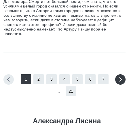
Для мастера Смерти нет большей чести, чем знать, что его
усилиями целый город оказался очищен от нежити. Но если
вспомнить, что в Алтории таких городов великое множество и
большинству отчаянно не хватает темных магов… впрочем, о
чем говорить, если даже в столице наблюдается дефицит
специалистов этого профиля? И если даже темный бог
недвусмысленно намекает, что Артуру Рэйшу пора ее
навестить…
1
2
3
4
5
6
7
...
21
Александра Лисина