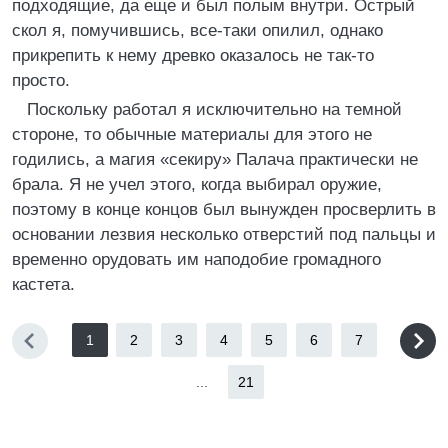
подходящие, да еще и был полым внутри. Острый
скол я, помучившись, все-таки опилил, однако
прикрепить к нему древко оказалось не так-то
просто.
Поскольку работал я исключительно на темной
стороне, то обычные материалы для этого не
годились, а магия «секиру» Палача практически не
брала. Я не учел этого, когда выбирал оружие,
поэтому в конце концов был вынужден просверлить в
основании лезвия несколько отверстий под пальцы и
временно орудовать им наподобие громадного
кастета.
1
2
3
4
5
6
7
...
21