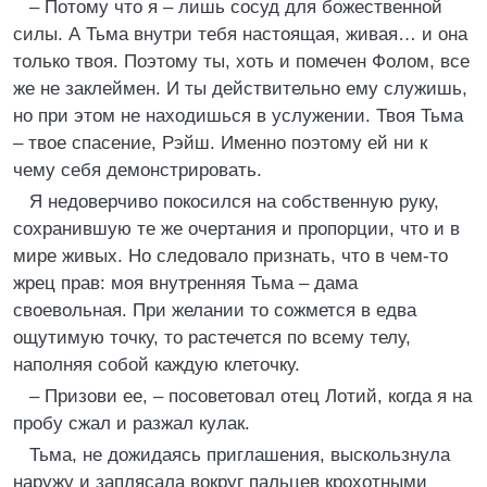
– Потому что я – лишь сосуд для божественной
силы. А Тьма внутри тебя настоящая, живая… и она
только твоя. Поэтому ты, хоть и помечен Фолом, все
же не заклеймен. И ты действительно ему служишь,
но при этом не находишься в услужении. Твоя Тьма
– твое спасение, Рэйш. Именно поэтому ей ни к
чему себя демонстрировать.
Я недоверчиво покосился на собственную руку,
сохранившую те же очертания и пропорции, что и в
мире живых. Но следовало признать, что в чем-то
жрец прав: моя внутренняя Тьма – дама
своевольная. При желании то сожмется в едва
ощутимую точку, то растечется по всему телу,
наполняя собой каждую клеточку.
– Призови ее, – посоветовал отец Лотий, когда я на
пробу сжал и разжал кулак.
Тьма, не дожидаясь приглашения, выскользнула
наружу и заплясала вокруг пальцев крохотными