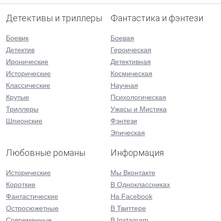
Детективы и триллеры
Фантастика и фэнтези
Боевик
Боевая
Детектив
Героическая
Иронические
Детективная
Исторические
Космическая
Классические
Научная
Крутые
Психологическая
Триллеры
Ужасы и Мистика
Шпионские
Фэнтези
Эпическая
Любовные романы
Информация
Исторические
Мы Вконтакте
Короткие
В Одноклассниках
Фантастические
На Facebook
Остросюжетные
В Твиттере
Современные
В Instagram