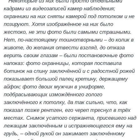
Некоторые из них были просто отдельными
кадрами из видеозаписей камер наблюдения;
охранники на них сняты камерой под потолком и не
позируют. Хотя изображённое на них было
жестоко, не эти фото были самыми страшными.
Нет, по-настоящему тошнотворными – до колик в
животе, до желания отвести взгляд, до отказа
верить своим глазам – были постановочные фото
напоказ: фото охранницы, которая поставила
ботинок на спину заключённой и с радостной рожей
показывает большой палец кретину, держащему
айфон; фото двоих мужчин в униформе,
подбрасывающих измождённого голого
заключённого к потолку, да так сильно, что, как
показал позже рентген, его череп треснул в трёх
местах. Снимок усатого сержанта, присевшего над
лежащим заключённым и испражняющегося ему на
грудь, – одной рукой он зажимает заключённому