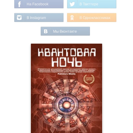
На Facebook
В Твиттере
В Instagram
В Одноклассниках
Мы Вконтакте