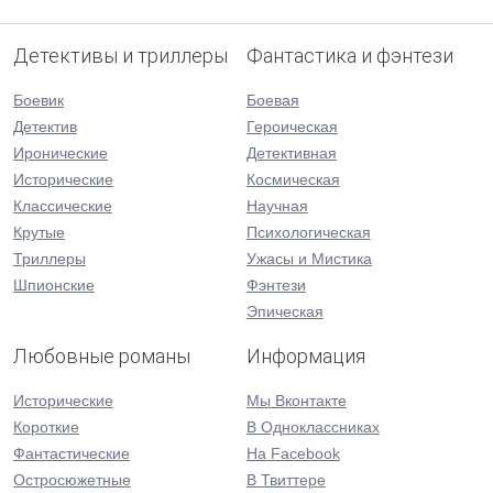
Детективы и триллеры
Фантастика и фэнтези
Боевик
Боевая
Детектив
Героическая
Иронические
Детективная
Исторические
Космическая
Классические
Научная
Крутые
Психологическая
Триллеры
Ужасы и Мистика
Шпионские
Фэнтези
Эпическая
Любовные романы
Информация
Исторические
Мы Вконтакте
Короткие
В Одноклассниках
Фантастические
На Facebook
Остросюжетные
В Твиттере