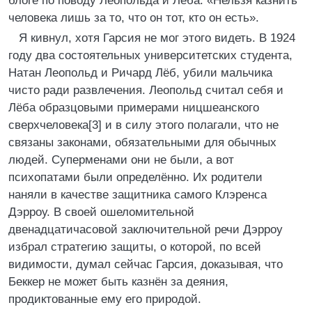
блоге по поводу Леопольда и Лёба: «Нельзя казнить
человека лишь за то, что он тот, кто он есть».
Я кивнул, хотя Гарсия не мог этого видеть. В 1924
году два состоятельных университетских студента,
Натан Леопольд и Ричард Лёб, убили мальчика
чисто ради развлечения. Леопольд считал себя и
Лёба образцовыми примерами ницшеанского
сверхчеловека[3] и в силу этого полагали, что не
связаны законами, обязательными для обычных
людей. Суперменами они не были, а вот
психопатами были определённо. Их родители
наняли в качестве защитника самого Клэренса
Дэрроу. В своей ошеломительной
двенадцатичасовой заключительной речи Дэрроу
избрал стратегию защиты, о которой, по всей
видимости, думал сейчас Гарсия, доказывая, что
Беккер не может быть казнён за деяния,
продиктованные ему его природой.