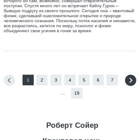
которого он сам, возможно, совершал отвратительные
поступки. Спустя много лет он встречает Кайлу Гурон –
бывшую подругу из своего прошлого. Сегодня она – квантовый
физик, сделавший ошеломительное открытие о природе
человеческого сознания. Поскольку поток насилия и ненависти,
все разрастаясь, катится по миру, психолог и физик
объединяют свои усилия в гонке за время.
1
2
3
4
5
6
7
...
19
Роберт Сойер