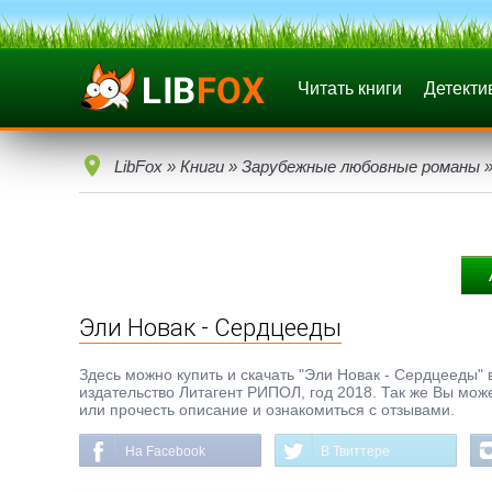
Читать книги
Детекти
LibFox
»
Книги
»
Зарубежные любовные романы
»
Эли Новак - Сердцееды
Здесь можно купить и скачать "Эли Новак - Сердцееды" 
издательство Литагент РИПОЛ, год 2018. Так же Вы може
или прочесть описание и ознакомиться с отзывами.
На Facebook
В Твиттере