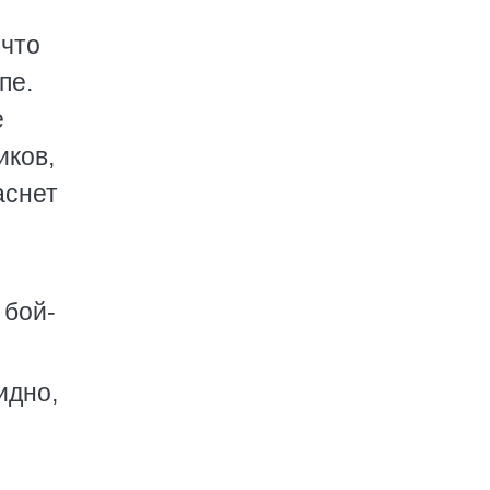
 что
пе.
е
иков,
аснет
 бой-
идно,