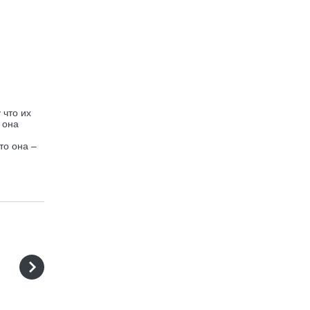
 что их
 она
то она –