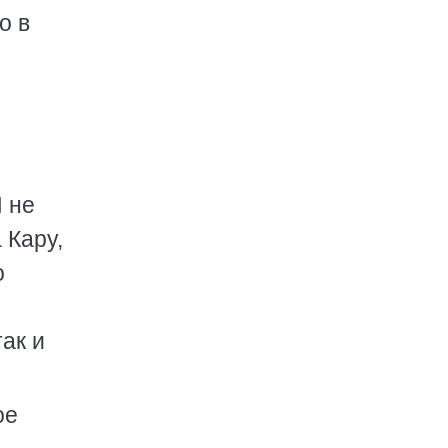
о в
Я не
 Кару,
о
так и
ое