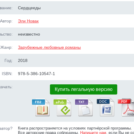
вание:
Сердцееды
Автор:
Эли Новак
ьство:
неизвестно
Жанр:
Зарубежные любовные романы
Год:
2018
ISBN:
978-5-386-10547-1
ачать:
Купить легальную версию
автор?
Книга распространяется на условиях партнёрской программы.
Все авторские права соблюдены.
Напишите нам
, если Вы не с