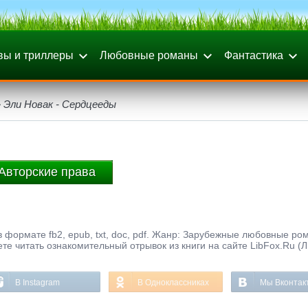
вы и триллеры
Любовные романы
Фантастика
 Эли Новак - Сердцееды
Авторские права
в формате fb2, epub, txt, doc, pdf. Жанр: Зарубежные любовные ро
те читать ознакомительный отрывок из книги на сайте LibFox.Ru (
В Instagram
В Одноклассниках
Мы Вконтак