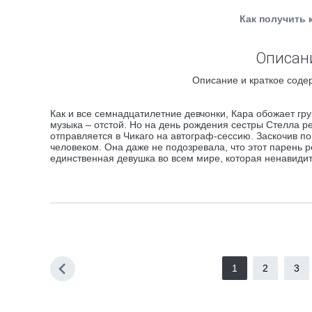
Как получить 
Описани
Описание и краткое соде
Как и все семнадцатилетние девчонки, Кара обожает гру
музыка – отстой. Но на день рождения сестры Стелла 
отправляется в Чикаго на автограф-сессию. Заскочив 
человеком. Она даже не подозревала, что этот парень ро
единственная девушка во всем мире, которая ненавидит
1
2
3