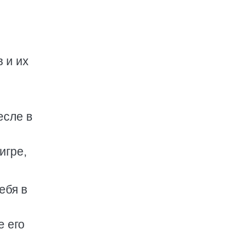
 и их
есле в
игре,
ебя в
е его