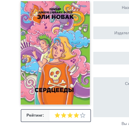
Наз
Издател
Ск
Рейтинг:
Вы 