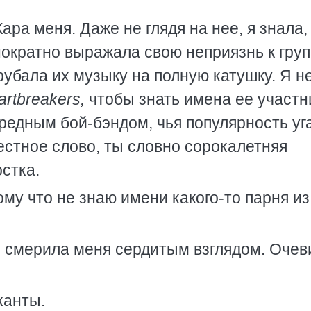
ара меня. Даже не глядя на нее, я знала,
нократно выражала свою неприязнь к груп
рубала их музыку на полную катушку. Я н
rtbreakers,
чтобы знать имена ее участн
редным бой-бэндом, чья популярность уг
Честное слово, ты словно сорокалетняя
стка.
ому что не знаю имени какого-то парня из
 и смерила меня сердитым взглядом. Очев
канты.