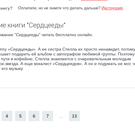
книгу?
Оплатили, но не знаете что делать дальше?
Инструкция
.
е книги "Сердцееды"
ржание "Сердцееды" читать бесплатно онлайн.
ппу «Сердцееды». А ее сестра Стелла их просто ненавидит, потому
решает подарить ей альбом с автографом любимой группы. Поэтому
по пути в кофейню, Стелла знакомится с очаровательным молодым
к-звезда. А еще вокалист «Сердцеедов». А он и подумать не мог, ч
 его музыку.
4
5
6
7
...
13