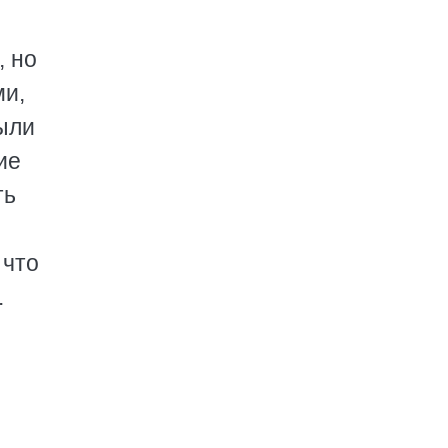
, но
ми,
были
ие
ть
 что
.